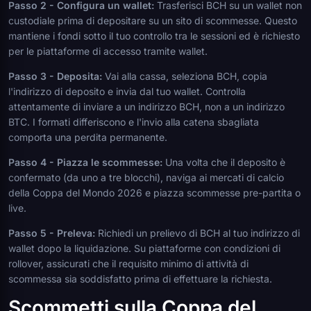
Passo 2 - Configura un wallet:
Trasferisci BCH su un wallet non
custodiale prima di depositare su un sito di scommesse. Questo
mantiene i fondi sotto il tuo controllo tra le sessioni ed è richiesto
per le piattaforme di accesso tramite wallet.
Passo 3 - Deposita:
Vai alla cassa, seleziona BCH, copia
l'indirizzo di deposito e invia dal tuo wallet. Controlla
attentamente di inviare a un indirizzo BCH, non a un indirizzo
BTC. I formati differiscono e l'invio alla catena sbagliata
comporta una perdita permanente.
Passo 4 - Piazza le scommesse:
Una volta che il deposito è
confermato (da uno a tre blocchi), naviga ai mercati di calcio
della Coppa del Mondo 2026 e piazza scommesse pre-partita o
live.
Passo 5 - Preleva:
Richiedi un prelievo di BCH al tuo indirizzo di
wallet dopo la liquidazione. Su piattaforme con condizioni di
rollover, assicurati che il requisito minimo di attività di
scommessa sia soddisfatto prima di effettuare la richiesta.
Scommetti sulla Coppa del