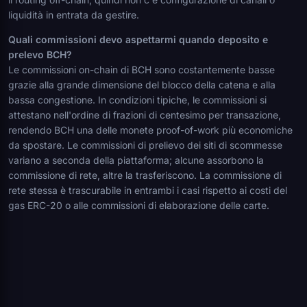
liquidità in entrata da gestire.
Quali commissioni devo aspettarmi quando deposito e
prelevo BCH?
Le commissioni on-chain di BCH sono costantemente basse
grazie alla grande dimensione del blocco della catena e alla
bassa congestione. In condizioni tipiche, le commissioni si
attestano nell'ordine di frazioni di centesimo per transazione,
rendendo BCH una delle monete proof-of-work più economiche
da spostare. Le commissioni di prelievo dei siti di scommesse
variano a seconda della piattaforma; alcune assorbono la
commissione di rete, altre la trasferiscono. La commissione di
rete stessa è trascurabile in entrambi i casi rispetto ai costi del
gas ERC-20 o alle commissioni di elaborazione delle carte.