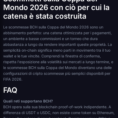
Mondo 2026 con ciò per cui la
catena è stata costruita
Le scommesse BCH sulla Coppa del Mondo 2026 sono un
abbinamento perfetto: una catena ottimizzata per i pagamenti,
un ambiente a basse commissioni e un torneo che dura
abbastanza a lungo da rendere importanti queste proprietà. La
semplicità on-chain significa meno parti in movimento tra il tuo
wallet e le tue vincite. Comprendi la finestra di conferma,
rispetta l'esposizione alla volatilità sui mercati a lungo termine, e
le scommesse BCH sulla Coppa del Mondo diventano una delle
configurazioni di cripto scommesse più semplici disponibili per
FIFA 2026.
FAQ
Quali reti supportano BCH?
BCH opera sulla sua blockchain proof-of-work indipendente. A
differenza di USDT o USDC, non esiste come token su Ethereum,