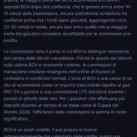
depositi BCH dopo una conferma, che in genere arriva entro 10-
15 minuti dalla trasmissione. Alcune piattaforme richiedono tre
conferme prima che i fondi siano giocabili, aggiungendo circa
20-30 minuti in totale, ancora ben entro quello che la maggior
parte dei giocatori considera accettabile per le scommesse pre-
partita.
Le commissioni sono il punto in cui BCH si distingue veramente
dal campo delle altcoin consolidate. Poiché lo spazio dei blocchi
sulla catena BCH è raramente conteso, le commissioni di
transazione mediane rimangono nell'ordine di frazioni di
centesimo in condizioni normali. L'invio di BCH a una cassa di un
sito di scommesse costa un importo trascurabile rispetto al gas
ERC-20 o persino a una commissione LTC standard durante i
periodi di attività della rete. Per i giocatori che effettuano più
depositi durante un torneo di un mese come la Coppa del
Mondo 2026, l'efficienza delle commissioni si somma in modo
significativo.
BCH è un asset volatile. Il suo prezzo si muove
indipendentemente dal calendario delle partite, quindi una