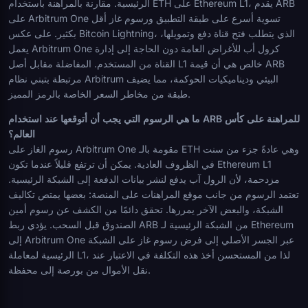
الرئيسية. مقارنة بالمراهنة باستخدام ETH على Ethereum L1، يقدم ARB
على Arbitrum One تسوية أسرع على طبقة التطبيق ورسوم غاز أقل
بكثير. على عكس Bitcoin Lightning، الذي يتطلب فتح قناة دفع وتمويلها،
يعمل Arbitrum One كرول أب للأغراض العامة دون الحاجة إلى إدارة
القناة من المستخدم. المفاضلة مقابل أصل L1 خالص هي أن قيمة ARB
مرتبطة بتبني نظام Arbitrum البيئي وديناميكيات الحوكمة، مما يضيف
طبقة من مخاطر السعر الخاصة بالرمز المميز.
ما هي الرسوم التي يجب أن أتوقعها عند استخدام ARB للمراهنة على كأس
العالم؟
رسوم الغاز على Arbitrum One مقومة بالـ ETH وهي عادةً جزء من سنت
في الظروف العادية. يمكن أن ترتفع قليلاً عندما تكون Ethereum L1
مزدحمة، لأن الرول آب يدفع لنشر بيانات الدفعة إلى الشبكة الرئيسية.
تعتمد الرسوم من جانب موقع المراهنات على المنصة: بعضها يمتص تكاليف
الشبكة، والبعض الآخر يمررها. تحقق دائمًا من الكشف عن رسوم أمين
الصندوق قبل السحب. يؤدي ربط ARB من الشبكة الرئيسية لـ Ethereum
إلى Arbitrum One عبر الجسر الأصلي إلى فرض رسوم غاز على الشبكة
الرئيسية لمعاملة L1، لذا من المستحسن أخذ هذه التكلفة في الاعتبار عند
نقل الأموال من بورصة إلى محفظة.