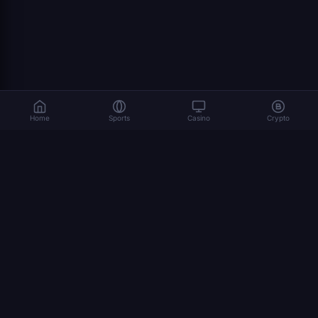
Home
Sports
Casino
Crypto
المراهنة تنطوي على مخاطر. العب بمسؤولية. 18+
© 2026 Dexsport. جميع الحقوق محفوظة.
التنقل
الصفحة الرئيسية
Bitcoin
Ethereum
USDT
كأس العالم 2026
كيف تراهن بالعملات المشفرة