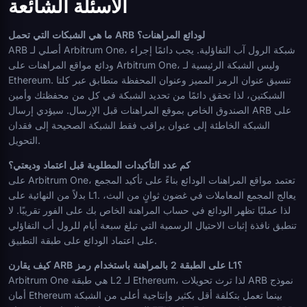
الأسئلة الشائعة
ما هي الشبكات التي تحمل ARB لودائع المراهنات؟
ARB أصلي لـ Arbitrum One، شبكة الرول آب التفاؤلية. يجب دائمًا إجراء
ودائع مواقع المراهنات على Arbitrum One، وليس الشبكة الرئيسية لـ
Ethereum. تنسيق عنوان الرمز المميز وعنوان المحفظة متطابق عبر كلتا
الشبكتين، لذا تحقق دائمًا من تحديد الشبكة في كل من محفظتك وأمين
الصندوق الخاص بموقع المراهنات قبل الإرسال. سيؤدي إرسال ARB على
الشبكة الخاطئة إلى عنوان يراقب فقط الشبكة الصحيحة إلى فقدان
التحويل.
كم عدد التأكيدات المطلوبة قبل اعتماد وديعتي؟
على Arbitrum One، تعتمد مواقع المراهنات الودائع بناءً على تأكيد المجمع
بدلاً من النهائية على L1. يعالج المجمع المعاملات في غضون ثوانٍ من البث،
لذا عمليًا تظهر الودائع في حساب المراهنة الخاص بك على الفور تقريبًا. لا
تنطبق نافذة إثبات الاحتيال الرسمية التي تبلغ سبعة أيام للرول أب التفاؤلي
على اعتماد الودائع على طبقة التطبيق.
كيف يقارن ARB على الطبقة 2 بالمراهنة باستخدام رمز L1؟
Arbitrum One هي طبقة L2 لـ Ethereum، لذا ترث تحويلات ARB نموذج
أمان Ethereum بينما تعمل بتكلفة أقل بكثير وإنتاجية أعلى من الشبكة