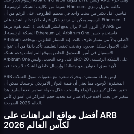
بسيط من تكاليف الشبكة الرئيسية لـ Ethereum. تكلفة تحويل رمزي
قياسي أقل بكثير من سنت واحد في معظم الظروف، على الرغم من أن
الرسوم يمكن أن ترتفع خلال فترات الازدحام الشديد على Ethereum L1
لأن الرول آب لا يزال يدفع لنشر البيانات. إذا كنت تقوم بربط ARB من
الشبكة الرئيسية لـ Ethereum إلى Arbitrum One، فاستخدم جسر
Arbitrum الأصلي بدلاً من مسار طرف ثالث: إنه المسار القانوني، ويحافظ
على الأصول بشكل صحيح، ويتجنب تعقيد التغليف. تأكد دائمًا من أن عنوان
الاستقبال في أمين الصندوق الخاص بموقع المراهنات يدعم شبكة
Arbitrum One على وجه التحديد، وليس ERC-20 على الشبكة الرئيسية،
لأن تنسيق العنوان يبدو متطابقًا وإرسال خاطئ للشبكة لا رجعة فيه.
ARB ليس عملة مستقرة. يتحرك سعره مع معنويات سوق العملات
المشفرة الأوسع، مما يعني أن قيمة الدولار الأمريكي لرصيدك يمكن أن
تتغير بشكل كبير بين الإيداع والسحب خلال بطولة تستمر لعدة أسابيع. هذا
متغير حي يجب أخذه في الاعتبار عند تحديد حجم المراكز في أسواق كأس
العالم 2026 الصريحة.
أفضل مواقع المراهنات على ARB
لكأس العالم 2026