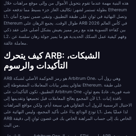
هذه البنية مهمة عندما تقوم بتحويل الأموال من وإلى موقع مراهنات خلال
بطولة تستمر لشهر: تكاليف الغاز جزء بسيط مما تدفعه على Ethereum
L1، وتصل النهائية في ثوانٍ على طبقة التطبيق، وتبقى ضمن نموذج أمان
Ethereum طوال الوقت. يجمع الرهان على ARB في كأس العالم 2026
بين كفاءة التسوية هذه مع رمز مميز يعيش بشكل أصلي على عقد ذكي
L2، وفهم كيفية عمل السكك الحديدية هو ما يميز جولة رهان سلسة عن
معاملة عالقة.
كيف يتحرك ARB: الشبكات،
التأكيدات والرسوم
ARB هو رمز الحوكمة الأصلي لشبكة Arbitrum One، وهي رول آب
تفاؤلي ينشر بيانات المعاملات المضغوطة إلى Ethereum. على طبقة
التطبيق، تكون التأكيدات على Arbitrum One شبه فورية، عادةً بضع ثوانٍ،
لأن المجمع يعالج المعاملات قبل تجميعها وتقديمها إلى L1. نافذة إثبات
الاحتيال الرسمية للرول أب التفاؤلي هي سبعة أيام، ولكن مواقع المراهنات
تودع الودائع بناءً على تأكيد المجمع، وليس النهائية على L1، لذا عمليًا يصل
ARB الخاص بك إلى حساب المراهنة الخاص بك في غضون ثوانٍ إلى دقيقة
من البث.
رسوم الغاز على Arbitrum One مقومة بالـ ETH، وليس ARB، وهي جزء