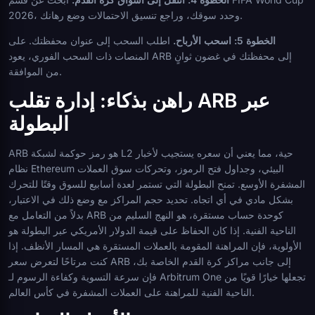
2026، وحدد سوقك، وراجع تنسيق الاحتمالات وضع رهانك.
الخطوة 5: اسحب الأرباح.
اطلب السحب إلى عنوان محفظتك. على
المنصات ذات السحب الفوري، يعود ARB إلى محفظتك في غضون ثوانٍ
من الموافقة.
راهن بذكاء: إدارة تقلب ARB عبر
البطولة
ARB هو رمز حوكمة لشبكة L2 حية، مما يعني أن سعره يستجيب لأخبار
نظام Ethereum البيئي، وجداول فتح الرموز، وتحركات سوق العملات
المشفرة الأوسع. تمنح البطولة التي تستمر لعدة أسابيع للسوق وقتًا للتحرك
بشكل مادي في أي اتجاه. تحديد حجم المراكز مع وضع ذلك في الاعتبار،
بدلاً من التعامل مع ARB كوحدة حساب مستقرة، هو النهج السليم من
الناحية الفنية. إذا كان الحفاظ على قيمة الدولار الأمريكي عبر البطولة هو
الأولوية، فإن المراهنة المقومة بالعملات المستقرة هي المسار الأنظف. إذا
كنت مرتاحًا لتعرض سعر ARB إلى جانب مراكز كرة القدم الخاصة بك،
فإن سرعة التسوية وكفاءة الرسوم لـ Arbitrum One تجعلها خيارًا قويًا من
الناحية الفنية للمراهنة على العملات المشفرة في كأس العالم.