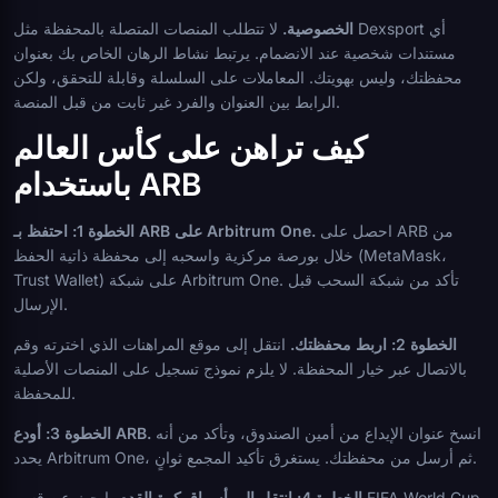
الخصوصية.
لا تتطلب المنصات المتصلة بالمحفظة مثل Dexsport أي
مستندات شخصية عند الانضمام. يرتبط نشاط الرهان الخاص بك بعنوان
محفظتك، وليس بهويتك. المعاملات على السلسلة وقابلة للتحقق، ولكن
الرابط بين العنوان والفرد غير ثابت من قبل المنصة.
كيف تراهن على كأس العالم
باستخدام ARB
احصل على ARB من
الخطوة 1: احتفظ بـ ARB على Arbitrum One.
خلال بورصة مركزية واسحبه إلى محفظة ذاتية الحفظ (MetaMask،
Trust Wallet) على شبكة Arbitrum One. تأكد من شبكة السحب قبل
الإرسال.
الخطوة 2: اربط محفظتك.
انتقل إلى موقع المراهنات الذي اخترته وقم
بالاتصال عبر خيار المحفظة. لا يلزم نموذج تسجيل على المنصات الأصلية
للمحفظة.
انسخ عنوان الإيداع من أمين الصندوق، وتأكد من أنه
الخطوة 3: أودع ARB.
يحدد Arbitrum One، ثم أرسل من محفظتك. يستغرق تأكيد المجمع ثوانٍ.
الخطوة 4: انتقل إلى أسواق كرة القدم.
ابحث عن قسم FIFA World Cup