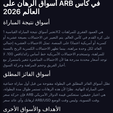
أسواق الرهان على ARB في كأس
العالم 2026
أسواق نتيجة المباراة
تعتبر أسواق نتيجة المباراة القياسية 1X2 هي العمود الفقري للمراهنات
على كرة القدم في كأس العالم. يتم التعبير عن الاحتمالات بصيغة عشرية أو
كسرية أو أمريكية اعتمادًا على المنصة. تمثل الاحتمالات العشرية إجمالي
العائد لكل وحدة مراهنة، بينما تظهر الاحتمالات الكسرية الربح بالنسبة
للمراهنة، وتستخدم الاحتمالات الأمريكية خط أساس زائد/ناقص 100. لا
توجد أسعار محددة مدرجة هنا لأن الاحتمالات المباشرة تتغير باستمرار مع
أخبار الفريق وحجم المراهنة وحركة السوق.
أسواق الفائز المطلق
تظل أسواق الفائز المطلق في البطولة مفتوحة من قبل أول مباراة جماعية
حتى المباراة النهائية. نظرًا لأن هذه الرهانات تستمر طوال مدة البطولة،
فإن حركة سعر ARB هي اعتبار حقيقي: ستعكس قيمة الدولار الأمريكي
لرهانك وأي عائد سعر ARB/USD وقت التسوية، وليس وقت الوضع.
الأهداف والأسواق الأخرى