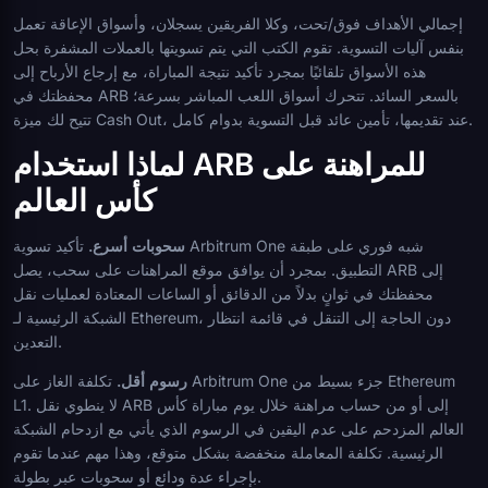
إجمالي الأهداف فوق/تحت، وكلا الفريقين يسجلان، وأسواق الإعاقة تعمل
بنفس آليات التسوية. تقوم الكتب التي يتم تسويتها بالعملات المشفرة بحل
هذه الأسواق تلقائيًا بمجرد تأكيد نتيجة المباراة، مع إرجاع الأرباح إلى
محفظتك في ARB بالسعر السائد. تتحرك أسواق اللعب المباشر بسرعة؛
تتيح لك ميزة Cash Out، عند تقديمها، تأمين عائد قبل التسوية بدوام كامل.
لماذا استخدام ARB للمراهنة على
كأس العالم
سحوبات أسرع.
تأكيد تسوية Arbitrum One شبه فوري على طبقة
التطبيق. بمجرد أن يوافق موقع المراهنات على سحب، يصل ARB إلى
محفظتك في ثوانٍ بدلاً من الدقائق أو الساعات المعتادة لعمليات نقل
الشبكة الرئيسية لـ Ethereum، دون الحاجة إلى التنقل في قائمة انتظار
التعدين.
رسوم أقل.
تكلفة الغاز على Arbitrum One جزء بسيط من Ethereum
L1. لا ينطوي نقل ARB إلى أو من حساب مراهنة خلال يوم مباراة كأس
العالم المزدحم على عدم اليقين في الرسوم الذي يأتي مع ازدحام الشبكة
الرئيسية. تكلفة المعاملة منخفضة بشكل متوقع، وهذا مهم عندما تقوم
بإجراء عدة ودائع أو سحوبات عبر بطولة.