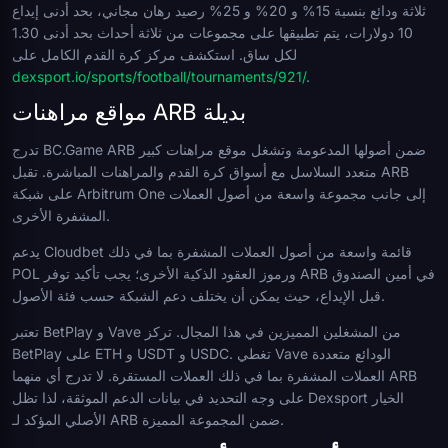
ثلاثة ودائع بنسبة 15% و 20% و 25% رصيد رهان مجاني، بحد أدنى إيداع
10 دولارات، يتم تطبيقها على مجموعات من ثلاثة أحداث بحد أدنى 1.30
لكل ساق. استكشف مركز كرة القدم الكامل على
dexsport.io/sports/football/tournaments/921/
.
مواقع مراهنات ARB بديلة
تدرج BC.Game ARB ضمن أصولها المدعومة وتشغل موقع مراهنات كبير
متعدد السلاسل مع أسواق كرة القدم والمراهنات المباشرة. تقبل ARB
على شبكة Arbitrum One إلى جانب مجموعة واسعة من أصول العملات
المشفرة الأخرى.
يدعم Cloudbet قائمة واسعة من أصول العملات المشفرة بما في ذلك
POL ورموز العقود الذكية الأخرى؛ يجب تأكيد توفر ARB في أمين الصندوق
قبل الإيداع، حيث يمكن أن يختلف دعم الشبكة حسب فئة الأصول.
تعتبر BetPlay و Vave من المشغلين المميزين في هذا المجال. تركز
BetPlay على ETH و USDT و USDC. تغطي Vave الودائع متعددة
العملات المشفرة بما في ذلك العملات المستقرة. لا تدرج أي منهما ARB
على وجه التحديد في بيانات الدعم الموثقة، لذا تظل Dexsport الخيار
الأصلي المؤكد لـ ARB ضمن المجموعة المميزة.