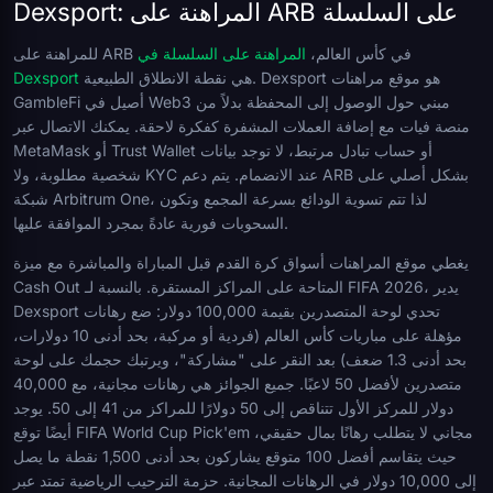
Dexsport: المراهنة على ARB على السلسلة
للمراهنة على ARB في كأس العالم،
المراهنة على السلسلة في
هي نقطة الانطلاق الطبيعية. Dexsport هو موقع مراهنات
Dexsport
GambleFi أصيل في Web3 مبني حول الوصول إلى المحفظة بدلاً من
منصة فيات مع إضافة العملات المشفرة كفكرة لاحقة. يمكنك الاتصال عبر
MetaMask أو Trust Wallet أو حساب تبادل مرتبط، لا توجد بيانات
شخصية مطلوبة، ولا KYC عند الانضمام. يتم دعم ARB بشكل أصلي على
شبكة Arbitrum One، لذا تتم تسوية الودائع بسرعة المجمع وتكون
السحوبات فورية عادةً بمجرد الموافقة عليها.
يغطي موقع المراهنات أسواق كرة القدم قبل المباراة والمباشرة مع ميزة
Cash Out المتاحة على المراكز المستقرة. بالنسبة لـ FIFA 2026، يدير
Dexsport تحدي لوحة المتصدرين بقيمة 100,000 دولار: ضع رهانات
مؤهلة على مباريات كأس العالم (فردية أو مركبة، بحد أدنى 10 دولارات،
بحد أدنى 1.3 ضعف) بعد النقر على "مشاركة"، ويرتبك حجمك على لوحة
متصدرين لأفضل 50 لاعبًا. جميع الجوائز هي رهانات مجانية، مع 40,000
دولار للمركز الأول تتناقص إلى 50 دولارًا للمراكز من 41 إلى 50. يوجد
أيضًا توقع FIFA World Cup Pick'em مجاني لا يتطلب رهانًا بمال حقيقي،
حيث يتقاسم أفضل 100 متوقع يشاركون بحد أدنى 1,500 نقطة ما يصل
إلى 10,000 دولار في الرهانات المجانية. حزمة الترحيب الرياضية تمتد عبر