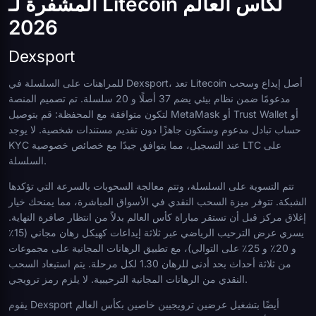
المشفرة لـ Litecoin لكأس العالم
2026
Dexsport
للمراهنات على السلسلة في Dexsport، تعد Litecoin أصل إيداع وسحب
مدعومًا ضمن نظام بيئي يضم 37 أصلًا و 20 سلسلة. تم تصميم المنصة
لتكون متوافقة مع المحفظة: قم بتوصيل MetaMask أو Trust Wallet أو
حساب تبادل مدعوم وستكون جاهزًا دون تقديم مستندات شخصية. لا يوجد
KYC عند التسجيل، مما يتوافق جيدًا مع خصائص خصوصية LTC على
السلسلة.
تتم التسوية على السلسلة، وتتم معالجة السحوبات بالسرعة التي تؤكدها
الشبكة. تتوفر ميزة السحب النقدي في الأسواق المباشرة، مما يمنحك خيار
إغلاق مركز قبل أن تستقر مباراة كأس العالم بدلاً من انتظار صافرة النهاية.
يسري عرض الترحيب الرياضي عبر ثلاثة إيداعات كهيكل رهان مجاني (15٪
و 20٪ و 25٪ على التوالي)، مع تطبيق الرهانات المجانية على مجموعات
من ثلاثة أحداث بحد أدنى للرهان 1.30 لكل مرحلة. يتم استبعاد السحب
النقدي من الرهانات المجانية الترحيبية. لا يلزم رمز ترويجي.
يقوم Dexsport أيضًا بتشغيل عرضين ترويجيين خاصين بكأس العالم