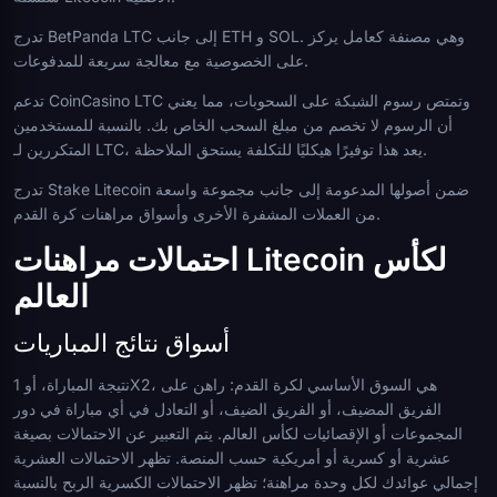
تدرج BetPanda LTC إلى جانب ETH و SOL. وهي مصنفة كعامل يركز
على الخصوصية مع معالجة سريعة للمدفوعات.
تدعم CoinCasino LTC وتمتص رسوم الشبكة على السحوبات، مما يعني
أن الرسوم لا تخصم من مبلغ السحب الخاص بك. بالنسبة للمستخدمين
المتكررين لـ LTC، يعد هذا توفيرًا هيكليًا للتكلفة يستحق الملاحظة.
تدرج Stake Litecoin ضمن أصولها المدعومة إلى جانب مجموعة واسعة
من العملات المشفرة الأخرى وأسواق مراهنات كرة القدم.
احتمالات مراهنات Litecoin لكأس
العالم
أسواق نتائج المباريات
نتيجة المباراة، أو 1X2، هي السوق الأساسي لكرة القدم: راهن على
الفريق المضيف، أو الفريق الضيف، أو التعادل في أي مباراة في دور
المجموعات أو الإقصائيات لكأس العالم. يتم التعبير عن الاحتمالات بصيغة
عشرية أو كسرية أو أمريكية حسب المنصة. تظهر الاحتمالات العشرية
إجمالي عوائدك لكل وحدة مراهنة؛ تظهر الاحتمالات الكسرية الربح بالنسبة