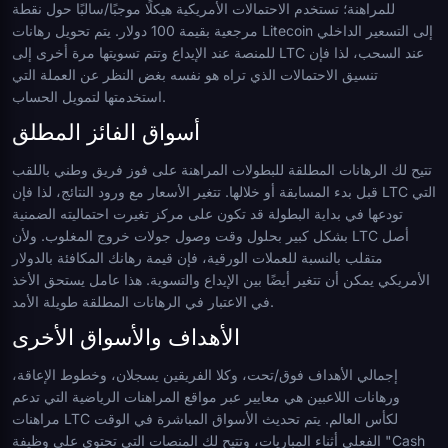
للمراهنة؛ تستخدم الاحتمالات الأمريكية هيكلًا موجبًا/سالبًا حول نقطة
مرجعية بقيمة 100 دولار. يتم تحويل رهانات Litecoin إلى التسعير الداخلي
للمنصة عند الإيداع وتتم تسويتها مرة أخرى إلى LTC عند السحب، لذا فإن
تنسيق الاحتمالات الذي تراه هو نفسه بغض النظر عن العملة التي
استخدمتها لتمويل الحساب.
أسواق الفائز المطلق
تتيح لك الرهانات المطلقة للبطولات المراهنة على فوز فريق وطني باللقب
قبل بدء المسابقة أو خلالها. تتغير الأسعار مع ورود النتائج، لذا فإن LTC التي
تودعها في بداية البطولة قد تكون على مركز تغيرت احتماليته الضمنية
بشكل كبير بحلول وقت وصول جولات خروج المغلوب. ولأن LTC أصل
متقلب بالنسبة للعملات الورقية، فإن قيمة رهانك المكافئة بالدولار
الأمريكي يمكن أن تتغير أيضًا بين الإيداع والتسوية. هذا عامل يستحق الأخذ
في الاعتبار في الرهانات المطلقة طويلة الأمد.
الأهداف والأسواق الأخرى
إجمالي الأهداف فوق/تحت، وكلا الفريقين يسجلان، وخطوط الإعاقة،
ورهانات اللاعبين هي معايير عبر مواقع المراهنات الرياضية التي تدعم
مراهنات LTC لكأس العالم. يتم تحديث الأسواق المباشرة في الوقت
الفعلي أثناء المباريات، وتتيح لك المنصات التي تحتوي على وظيفة "Cash