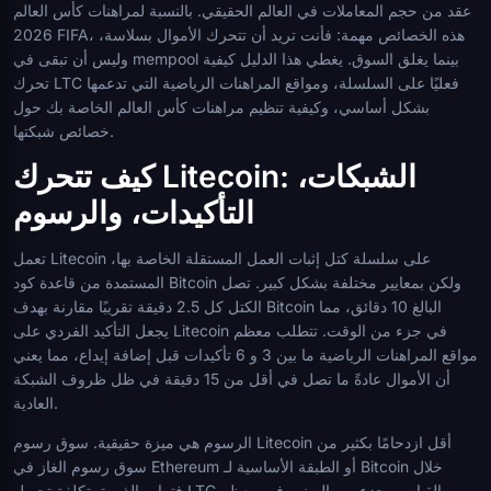
عقد من حجم المعاملات في العالم الحقيقي. بالنسبة لمراهنات كأس العالم
2026 FIFA، هذه الخصائص مهمة: فأنت تريد أن تتحرك الأموال بسلاسة،
وليس أن تبقى في mempool بينما يغلق السوق. يغطي هذا الدليل كيفية
تحرك LTC فعليًا على السلسلة، ومواقع المراهنات الرياضية التي تدعمها
بشكل أساسي، وكيفية تنظيم مراهنات كأس العالم الخاصة بك حول
خصائص شبكتها.
كيف تتحرك Litecoin: الشبكات،
التأكيدات، والرسوم
تعمل Litecoin على سلسلة كتل إثبات العمل المستقلة الخاصة بها،
المستمدة من قاعدة كود Bitcoin ولكن بمعايير مختلفة بشكل كبير. تصل
الكتل كل 2.5 دقيقة تقريبًا مقارنة بهدف Bitcoin البالغ 10 دقائق، مما
يجعل التأكيد الفردي على Litecoin في جزء من الوقت. تتطلب معظم
مواقع المراهنات الرياضية ما بين 3 و 6 تأكيدات قبل إضافة إيداع، مما يعني
أن الأموال عادةً ما تصل في أقل من 15 دقيقة في ظل ظروف الشبكة
العادية.
الرسوم هي ميزة حقيقية. سوق رسوم Litecoin أقل ازدحامًا بكثير من
سوق رسوم الغاز في Ethereum أو الطبقة الأساسية لـ Bitcoin خلال
فترات الذروة. تكلفة تحويل LTC القياسي جزء من السنت في معظم