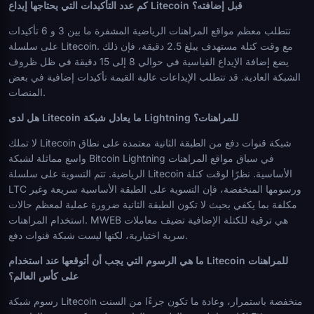
كم عدد التأكيدات التي يحتاجها إيداع Litecoin قبل إضافته؟
تتطلب معظم مواقع المراهنات الرياضية المشفرة ما بين 3 و 6 تأكيدات
على سلسلة Litecoin. مع وقت كتلة مستهدف يبلغ 2.5 دقيقة، فإن ذلك
يضع إضافة الإيداع القياسية في حوالي 8 إلى 15 دقيقة في ظل ظروف
الشبكة العادية. قد تتطلب الإيداعات عالية القيمة تأكيدات إضافية في بعض
المنصات.
هل لدى Litecoin ما يعادل شبكة Lightning للمراهنات؟
لا تملك Litecoin شبكة قنوات دفع من الطبقة الثانية معتمدة على نطاق
واسع مماثلة لشبكة Bitcoin Lightning في سياق مواقع المراهنات
الرياضية. تتم التسوية على سلسلة Litecoin الأساسية. نظرًا لوقت كتلة
LTC ورسومها المنخفضة، فإن التسوية على الطبقة الأساسية سريعة وغير
مكلفة بما يكفي بحيث لا تكون الطبقة الثانية ضرورة عملية لمعظم حالات
استخدام المراهنات. MWEB هي ترقية للكتلة الإضافية تضيف معاملات
سرية اختيارية، لكنها ليست شبكة قنوات دفع.
ما هي الرسوم التي يجب أن أتوقعها عند استخدام Litecoin للمراهنات
على كأس العالم؟
رسوم شبكة Litecoin منخفضة باستمرار، وعادة ما تكون جزءًا من السنت