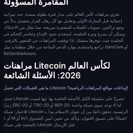
المقامرة المسؤولة
تجري مراهنات كأس العالم على مدار فترة بطولة ممتدة. حدد ميزانية
إجمالية قبل المباراة الأولى وتعامل مع كل رهان كقرار منفصل بدلاً من
وضع تراكمي. تسويات العملات المشفرة سريعة، مما يقلل من الاحتكاك
ويمكن أن يسرع وتيرة الجلسة. استخدم حدود الإيداع وعناصر التحكم في
الجلسة حيث توفرها منصتك. إذا توقفت المراهنات عن الشعور بالترفيه،
تراجع واستخدم موارد الدعم المتاحة من خلال منظمات مثل GamCare أو
BeGambleAware.
مراهنات Litecoin لكأس العالم
2026: الأسئلة الشائعة
ما هي الشبكات التي تحمل Litecoin لإيداعات مواقع المراهنات الرياضية؟
تعمل Litecoin حصريًا على سلسلة الكتل الأصلية الخاصة بها. إنها ليست
رمزًا ERC-20 أو TRC-20 أو BEP-20، لذا لا توجد سوى شبكة واحدة
للاختيار: شبكة Litecoin الرئيسية. تحقق دائمًا من أن عنوان الاستلام يبدأ بـ
L أو M أو ltc1 اعتمادًا على تنسيق العنوان، وتأكد من تعيين أمين الصندوق
بالمنصة على شبكة Litecoin قبل الإرسال.