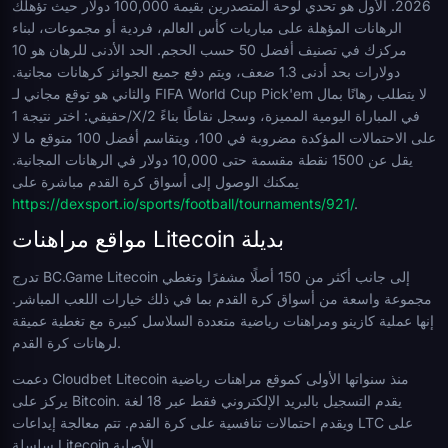
2026. الأول هو تحدي لوحة المتصدرين بقيمة 100,000 دولار حيث تؤهلك
الرهانات المؤهلة على مباريات كأس العالم، فردية أو مجموعات، لبناء
مركزك في تصنيف أفضل 50 حسب الحجم. الحد الأدنى للرهان هو 10
دولارات بحد أدنى 1.3 ضعف، ويتم دفع جميع الجوائز كرهانات مجانية.
والثاني هو توقع مجاني لـ FIFA World Cup Pick'em لا يتطلب رهانًا بمال
حقيقي: اختر نتيجة 1/X/2 في المباراة اليومية المميزة، وسجل نقاطًا بناءً
على الاحتمالات المؤكدة مضروبة في 100، ويتقاسم أفضل 100 متوقع ما لا
يقل عن 1500 نقطة مقسمة حتى 10,000 دولار في الرهانات المجانية.
يمكنك الوصول إلى أسواق كرة القدم مباشرة على
https://dexsport.io/sports/football/tournaments/921/
.
مواقع مراهنات Litecoin بديلة
تدرج BC.Game Litecoin إلى جانب أكثر من 150 أصلًا مشفرًا وتغطي
مجموعة واسعة من أسواق كرة القدم بما في ذلك خيارات اللعب المباشر.
إنها عملية كازينو ومراهنات رياضية متعددة السلاسل كبيرة مع تغطية عميقة
لرهانات كرة القدم.
دعمت Cloudbet Litecoin منذ سنواتها الأولى كموقع مراهنات رياضية
يركز على Bitcoin. يقدم التسجيل بالبريد الإلكتروني فقط عبر 18 لغة
ويقدم احتمالات تنافسية على كرة القدم. تتم معالجة إيداعات LTC على
سلسلة Litecoin الأصلية.