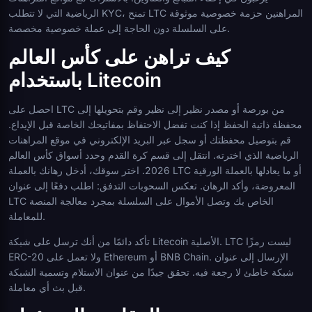
الرياضية التي لا تتطلب KYC، تمنح LTC المراهنين حزمة خصوصية موثوقة
على السلسلة دون الحاجة إلى عملة خصوصية مخصصة.
كيف تراهن على كأس العالم
باستخدام Litecoin
احصل على LTC من بورصة أو مصدر نظير إلى نظير وقم بتحويلها إلى
محفظة ذاتية الحفظ إذا كنت تفضل الاحتفاظ بمفاتيحك الخاصة قبل الإيداع.
قم بتوصيل محفظتك أو سجل عبر البريد الإلكتروني في موقع المراهنات
الرياضية الذي اخترته. انتقل إلى قسم كرة القدم وحدد أسواق كأس العالم
2026. اختر سوقك، أدخل رهانك بالعملة LTC أو ما يعادلها بالعملة الورقية
المعروضة، وأكد الرهان. تعكس السحوبات التدفق: اطلب دفعًا إلى عنوان
LTC الخاص بك وتصل الأموال على السلسلة بمجرد معالجة المنصة
للمعاملة.
تأكد دائمًا من أنك ترسل على شبكة Litecoin الأصلية. LTC ليست رمزًا
ERC-20 ولا تعمل على Ethereum أو BNB Chain. الإرسال إلى عنوان
شبكة خاطئ لا رجعة فيه. تحقق جيدًا من عنوان الاستلام وتسمية الشبكة
قبل بث أي معاملة.