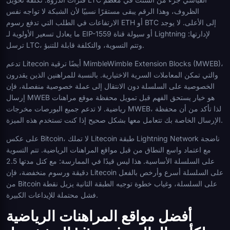
الظروف، وهذا الرقم يبقى مستقرًا نسبيًا لأن الشبكة لا تواجه نفس
الارتفاعات في الطلب التي تدفع رسوم ETH أو BTC إلى الأعلى. لا يوجد
ما يعادل تسعير الأولوية لـ EIP-1559 أو سيولة قناة Lightning لإدارتها:
ترسل LTC، وتتم التسوية، والتكلفة قابلة للتنبؤ.
تدعم Litecoin أيضًا ترقية MimbleWimble Extension Blocks (MWEB)،
والتي تمكن المعاملات السرية الاختيارية. بالنسبة للمراهنين الذين يقدرون
الخصوصية على السلسلة دون الانتقال إلى عملة خصوصية منفصلة، فإن
إرسال MWEB هو خيار يستحق الفهم قبل تمويل محفظة موقع مراهنات
رياضية. لا تدعم جميع البورصات مخرجات MWEB، لذا تأكد من أن محفظة
الإرسال الخاصة بك تتعامل معها بشكل صحيح إذا كنت تستخدم هذه الميزة.
على عكس Bitcoin، لا تملك Litecoin طبقة Lightning Network ناضجة
مع اعتماد واسع النطاق من قبل مواقع المراهنات الرياضية. تتم التسوية
على السلسلة الأساسية. هذا ليس قيدًا في الممارسة: مع كتل مدتها 2.5
دقيقة ورسوم منخفضة، فإن Litecoin على السلسلة أسرع وأرخص بالفعل
من Bitcoin على السلسلة، وغياب خطوة توجيه الطبقة الثانية يزيل نقطة
فشل محتملة للإيداعات الكبيرة.
أفضل مواقع المراهنات الرياضية