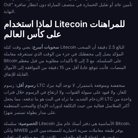
Out" تأمين عائد أو تقليل الخسارة في منتصف المباراة دون انتظار صافرة
النهاية.
لماذا استخدام Litecoin للمراهنات
على كأس العالم
سحوبات أسرع:
يعني وقت كتلة Litecoin البالغ 2.5 دقيقة أن السحب
المؤكد يصل إلى محفظتك في جزء من الوقت الذي تستغرقه معاملة
Bitcoin على السلسلة. مع 3 إلى 6 تأكيدات مطلوبة من قبل معظم
المنصات، فأنت تتوقع عادةً أقل من 15 دقيقة من الموافقة إلى الأموال
القابلة للإنفاق.
رسوم أقل:
رسوم LTC منخفضة ومتوقعة باستمرار. لا توجد آلية مزاد
للغاز، ولا قيود على سيولة القنوات، ولا ارتفاع في الرسوم خلال فترات
الازدحام الشديد. ما تراه في البث هو ما تدفعه، مما يجعل LTC واحدة من
أكثر السلاسل فعالية من حيث التكلفة لدورات الإيداع والسحب المنتظمة
على مدار بطولة تستمر شهرًا.
الخصوصية:
سلسلة Litecoin الأساسية هي دفتر أستاذ عام مثل Bitcoin،
ولكن MWEB يوفر طبقة معاملات سرية اختيارية للمستخدمين الذين
يرغبون في إخفاء المبالغ والعناوين. بالاشتراك مع مواقع المراهنات