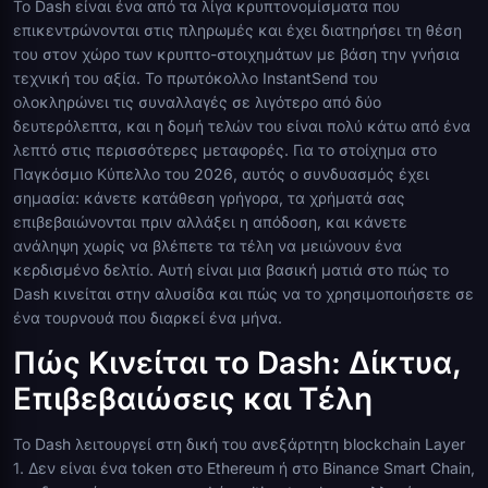
Το Dash είναι ένα από τα λίγα κρυπτονομίσματα που
επικεντρώνονται στις πληρωμές και έχει διατηρήσει τη θέση
του στον χώρο των κρυπτο-στοιχημάτων με βάση την γνήσια
τεχνική του αξία. Το πρωτόκολλο InstantSend του
ολοκληρώνει τις συναλλαγές σε λιγότερο από δύο
δευτερόλεπτα, και η δομή τελών του είναι πολύ κάτω από ένα
λεπτό στις περισσότερες μεταφορές. Για το στοίχημα στο
Παγκόσμιο Κύπελλο του 2026, αυτός ο συνδυασμός έχει
σημασία: κάνετε κατάθεση γρήγορα, τα χρήματά σας
επιβεβαιώνονται πριν αλλάξει η απόδοση, και κάνετε
ανάληψη χωρίς να βλέπετε τα τέλη να μειώνουν ένα
κερδισμένο δελτίο. Αυτή είναι μια βασική ματιά στο πώς το
Dash κινείται στην αλυσίδα και πώς να το χρησιμοποιήσετε σε
ένα τουρνουά που διαρκεί ένα μήνα.
Πώς Κινείται το Dash: Δίκτυα,
Επιβεβαιώσεις και Τέλη
Το Dash λειτουργεί στη δική του ανεξάρτητη blockchain Layer
1. Δεν είναι ένα token στο Ethereum ή στο Binance Smart Chain,