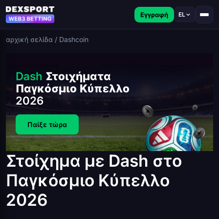
Εγγραφή
EL
αρχική σελίδα
/
Dashcoin
Dash
Στοιχήματα
Παγκόσμιο Κύπελλο
2026
Παίξε τώρα
Στοίχημα με Dash στο
Παγκόσμιο Κύπελλο
2026