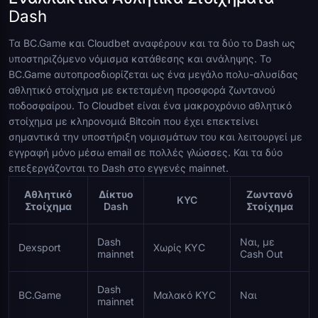
Dash
Τα BC.Game και Cloudbet αναφέρουν και τα δύο το Dash ως
υποστηριζόμενο νόμισμα κατάθεσης και ανάληψης. Το
BC.Game αυτοπροσδιορίζεται ως ένα μεγάλο πολυ-αλυσίδας
αθλητικό στοίχημα με εκτεταμένη προσφορά ζωντανού
ποδοσφαίρου. Το Cloudbet είναι ένα μακροχρόνιο αθλητικό
στοίχημα με κληρονομιά Bitcoin που έχει επεκτείνει
σημαντικά την υποστήριξη νομισμάτων του και λειτουργεί με
εγγραφή μόνο μέσω email σε πολλές γλώσσες. Και τα δύο
επεξεργάζονται το Dash στο εγγενές mainnet.
Αθλητικό
Δίκτυο
Ζωντανό
KYC
Στοίχημα
Dash
Στοίχημα
Dash
Ναι, με
Dexsport
Χωρίς KYC
mainnet
Cash Out
Dash
BC.Game
Μαλακό KYC
Ναι
mainnet