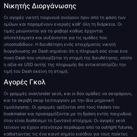
Νικητής Διοργάνωσης
Οι αγορές νικητή τουρνουά ανοίγουν πριν από τη φάση των
ομίλων και παραμένουν ενεργές καθ' όλη τη διάρκεια. Οι
τιμές μειώνονται για τα φαβορί καθώς έρχονται
αποτελέσματα και αυξάνονται για τις ομάδες που
υποαποδίδουν. Η διευθέτηση ενός στοιχήματος νικητή
διοργάνωσης σε Dash σημαίνει ότι η πληρωμή σας είναι ένα
ποσό Dash που υπολογίζεται τη στιγμή της διευθέτησης, οπότε
η αξία σε USD αυτής της πληρωμής θα αντικατοπτρίζει την
τιμή του Dash εκείνη τη στιγμή.
Αγορές Γκολ
Οι γραμμές over/under γκολ, και οι δύο ομάδες να σκοράρουν,
και τα ακριβή σκορ λειτουργούν με την ίδια μηχανική
τιμολόγησης. Οι γραμμές ορίζονται από τους traders του
bookmaker και προσαρμόζονται με τη δράση εντός παιχνιδιού
όταν είναι διαθέσιμο το ζωντανό στοίχημα. Οι αγορές γκολ
τείνουν να έχουν στενότερα περιθώρια από τα outright futures,
καθιστώντας τις ένα κοινό σημείο εισόδου για τους παίκτες