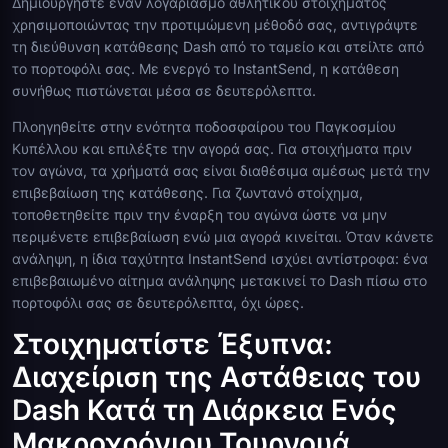
Δημιουργήστε έναν λογαριασμό αθλητικού στοιχήματος
χρησιμοποιώντας την προτιμώμενη μέθοδό σας, αντιγράψτε
τη διεύθυνση κατάθεσης Dash από το ταμείο και στείλτε από
το πορτοφόλι σας. Με ενεργό το InstantSend, η κατάθεση
συνήθως πιστώνεται μέσα σε δευτερόλεπτα.
Πλοηγηθείτε στην ενότητα ποδοσφαίρου του Παγκοσμίου
Κυπέλλου και επιλέξτε την αγορά σας. Για στοιχήματα πριν
τον αγώνα, τα χρήματά σας είναι διαθέσιμα αμέσως μετά την
επιβεβαίωση της κατάθεσης. Για ζωντανό στοίχημα,
τοποθετηθείτε πριν την έναρξη του αγώνα ώστε να μην
περιμένετε επιβεβαίωση ενώ μια αγορά κινείται. Όταν κάνετε
ανάληψη, η ίδια ταχύτητα InstantSend ισχύει αντίστροφα: ένα
επιβεβαιωμένο αίτημα ανάληψης μετακινεί το Dash πίσω στο
πορτοφόλι σας σε δευτερόλεπτα, όχι ώρες.
Στοιχηματίστε Έξυπνα:
Διαχείριση της Αστάθειας του
Dash Κατά τη Διάρκεια Ενός
Μακροχρόνιου Τουρνουά