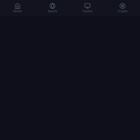
Home
Sports
Casino
Crypto
Ο τζόγος ενέχει κινδύνους. Παίξτε υπεύθυνα. 18+
© 2026 Dexsport. Με την επιφύλαξη παντός δικαιώματος.
ΠΛΟΉΓΗΣΗ
αρχική σελίδα
Bitcoin
Ethereum
USDT
κρυπτοστοιχηματισμός
παγκόσμιο κύπελλο 2026
πώς να στοιχηματίσετε με κρυπτονομίσματα
STAGES
final
bronze final
1/4
1/8