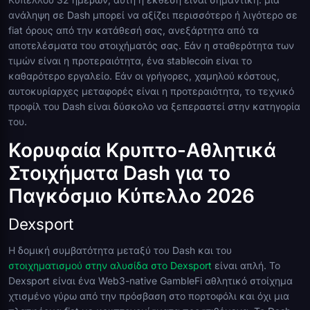
ανάληψη σε Dash μπορεί να αξίζει περισσότερο ή λιγότερο σε
fiat όρους από την κατάθεσή σας, ανεξάρτητα από τα
αποτελέσματα του στοιχήματός σας. Εάν η σταθερότητα των
τιμών είναι η προτεραιότητα, ένα stablecoin είναι το
καθαρότερο εργαλείο. Εάν οι γρήγορες, χαμηλού κόστους,
αυτοκυρίαρχες μεταφορές είναι η προτεραιότητα, το τεχνικό
προφίλ του Dash είναι δύσκολο να ξεπεραστεί στην κατηγορία
του.
Κορυφαία Κρυπτο-Αθλητικά
Στοιχήματα Dash για το
Παγκόσμιο Κύπελλο 2026
Dexsport
Η δομική συμβατότητα μεταξύ του Dash και του
στοιχηματισμού στην αλυσίδα στο Dexsport
είναι απλή. Το
Dexsport είναι ένα Web3-native GambleFi αθλητικό στοίχημα
χτισμένο γύρω από την πρόσβαση στο πορτοφόλι και όχι μια