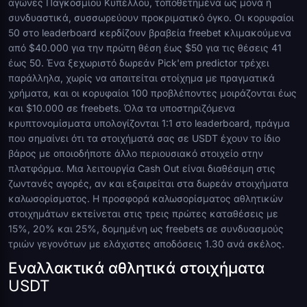
αγώνες Παγκοσμίου Κυπέλλου, τοποθετημένα ως μονά ή
συνδυαστικά, συσσωρεύουν προκριματικό όγκο. Οι κορυφαίοι
50 στο leaderboard κερδίζουν βραβεία freebet κλιμακούμενα
από $40.000 για την πρώτη θέση έως $50 για τις θέσεις 41
έως 50. Ένα ξεχωριστό δωρεάν Pick'em predictor τρέχει
παράλληλα, χωρίς να απαιτείται στοίχημα με πραγματικά
χρήματα, και οι κορυφαίοι 100 προβλέποντες μοιράζονται έως
και $10.000 σε freebets. Όλα τα υποστηριζόμενα
κρυπτονομίσματα υπολογίζονται 1:1 στο leaderboard, πράγμα
που σημαίνει ότι τα στοιχήματά σας σε USDT έχουν το ίδιο
βάρος με οποιοδήποτε άλλο περιουσιακό στοιχείο στην
πλατφόρμα. Μια λειτουργία Cash Out είναι διαθέσιμη στις
ζωντανές αγορές, αν και εξαιρείται στα δωρεάν στοιχήματα
καλωσορίσματος. Η προσφορά καλωσορίσματος αθλητικών
στοιχημάτων εκτείνεται στις τρεις πρώτες καταθέσεις με
15%, 20% και 25%, δομημένη ως freebets σε συνδυασμούς
τριών γεγονότων με ελάχιστες αποδόσεις 1.30 ανά σκέλος.
Εναλλακτικά αθλητικά στοιχήματα
USDT