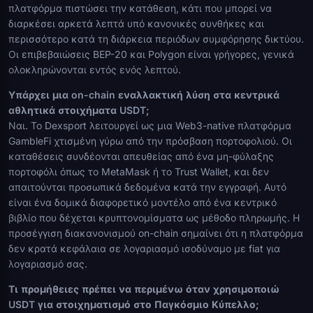
πλατφόρμα πιστώσει την κατάθεση, κάτι που μπορεί να
διαρκέσει αρκετά λεπτά υπό κανονικές συνθήκες και
περισσότερο κατά τη διάρκεια περιόδων συμφόρησης δικτύου.
Οι επιβεβαιώσεις BEP-20 και Polygon είναι γρήγορες, γενικά
ολοκληρώνονται εντός ενός λεπτού.
Υπάρχει μια on-chain εναλλακτική λύση στα κεντρικά
αθλητικά στοιχήματα USDT;
Ναι. Το Dexsport λειτουργεί ως μια Web3-native πλατφόρμα
GambleFi χτισμένη γύρω από την πρόσβαση πορτοφολιού. Οι
καταθέσεις συνδέονται απευθείας από ένα μη-φύλαξης
πορτοφόλι όπως το MetaMask ή το Trust Wallet, και δεν
απαιτούνται προσωπικά δεδομένα κατά την εγγραφή. Αυτό
είναι ένα δομικά διαφορετικό μοντέλο από ένα κεντρικό
βιβλίο που δέχεται κρυπτονομίσματα ως μέθοδο πληρωμής. Η
προσέγγιση διακανονισμού on-chain σημαίνει ότι η πλατφόρμα
δεν κρατά κεφάλαια σε λογαριασμό ισοδύναμο με fiat για
λογαριασμό σας.
Τι προμήθειες πρέπει να περιμένω όταν χρησιμοποιώ
USDT για στοιχηματισμό στο Παγκόσμιο Κύπελλο;