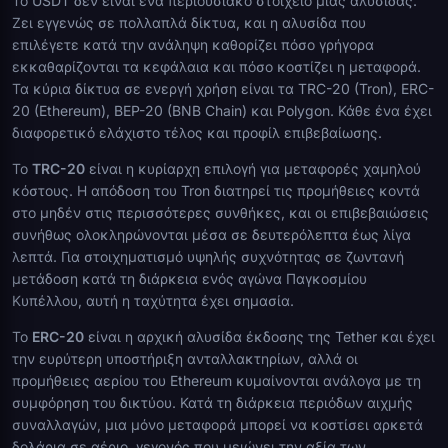
Το USDT δεν είναι ένα περιουσιακό στοιχείο μίας αλυσίδας.
Ζει εγγενώς σε πολλαπλά δίκτυα, και η αλυσίδα που
επιλέγετε κατά την ανάληψη καθορίζει πόσο γρήγορα
εκκαθαρίζονται τα κεφάλαια και πόσο κοστίζει η μεταφορά.
Τα κύρια δίκτυα σε ενεργή χρήση είναι τα TRC-20 (Tron), ERC-
20 (Ethereum), BEP-20 (BNB Chain) και Polygon. Κάθε ένα έχει
διαφορετικό ελάχιστο τέλος και προφίλ επιβεβαίωσης.
Το
TRC-20
είναι η κυρίαρχη επιλογή για μεταφορές χαμηλού
κόστους. Η απόδοση του Tron διατηρεί τις προμήθειες κοντά
στο μηδέν στις περισσότερες συνθήκες, και οι επιβεβαιώσεις
συνήθως ολοκληρώνονται μέσα σε δευτερόλεπτα έως λίγα
λεπτά. Για στοιχηματισμό υψηλής συχνότητας σε ζωντανή
μετάδοση κατά τη διάρκεια ενός αγώνα Παγκοσμίου
Κυπέλλου, αυτή η ταχύτητα έχει σημασία.
Το
ERC-20
είναι η αρχική αλυσίδα έκδοσης της Tether και έχει
την ευρύτερη υποστήριξη ανταλλακτηρίων, αλλά οι
προμήθειες αερίου του Ethereum κυμαίνονται ανάλογα με τη
συμφόρηση του δικτύου. Κατά τη διάρκεια περιόδων αιχμής
συναλλαγών, μια μόνο μεταφορά μπορεί να κοστίσει αρκετά
δολάρια σε αέριο, γεγονός που μειώνει την αξία των