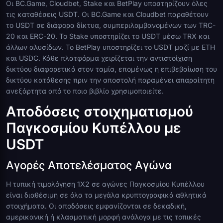
Οι BC.Game, Cloudbet, Stake και BetPlay υποστηρίζουν όλες
τις καταθέσεις USDT. Οι BC.Game και Cloudbet παραθέτουν
το USDT σε διάφορα δίκτυα, συμπεριλαμβανομένων των TRC-
20 και ERC-20. Το Stake υποστηρίζει το USDT μέσω TRX και
άλλων αλυσίδων. Το BetPlay υποστηρίζει το USDT μαζί με ETH
και USDC. Κάθε πλατφόρμα χειρίζεται την αντιστοίχιση
δικτύου διαφορετικά στον ταμία, επομένως η επιβεβαίωση του
δικτύου κατάθεσης πριν την αποστολή παραμένει απαραίτητη
ανεξάρτητα από το ποιο βιβλίο χρησιμοποιείτε.
Αποδόσεις στοιχηματισμού
Παγκοσμίου Κυπέλλου με
USDT
Αγορές Αποτελέσματος Αγώνα
Η τυπική τιμολόγηση 1X2 σε αγώνες Παγκοσμίου Κυπέλλου
είναι διαθέσιμη σε όλα τα μεγάλα κρυπτογραφικά αθλητικά
στοιχήματα. Οι αποδόσεις εμφανίζονται σε δεκαδική,
αμερικανική ή κλασματική μορφή ανάλογα με τις τοπικές