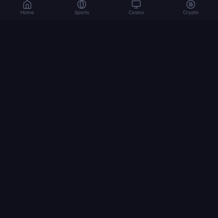
Home
Sports
Casino
Crypto
Ο τζόγος ενέχει κινδύνους. Παίξτε υπεύθυνα. 18+
© 2026 Dexsport. Με την επιφύλαξη παντός δικαιώματος.
ΠΛΟΉΓΗΣΗ
αρχική σελίδα
Bitcoin
Ethereum
USDT
κρυπτοστοιχηματισμός
παγκόσμιο κύπελλο 2026
πώς να στοιχηματίσετε με κρυπτονομίσματα
STAGES
final
bronze final
1/4
1/8