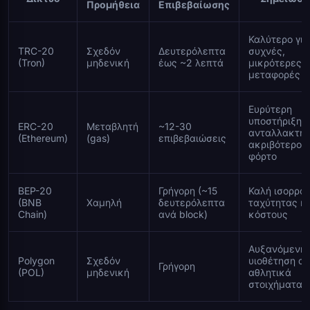
Προμήθεια
Επιβεβαίωσης
Καλύτερο για
TRC-20
Σχεδόν
Δευτερόλεπτα
συχνές,
(Tron)
μηδενική
έως ~2 λεπτά
μικρότερες
μεταφορές
Ευρύτερη
υποστήριξη
ERC-20
Μεταβλητή
~12-30
ανταλλακτηρ
(Ethereum)
(gas)
επιβεβαιώσεις
ακριβότερο 
φόρτο
BEP-20
Γρήγορη (~15
Καλή ισορροπ
(BNB
Χαμηλή
δευτερόλεπτα
ταχύτητας κ
Chain)
ανά block)
κόστους
Αυξανόμενη
Polygon
Σχεδόν
υιοθέτηση α
Γρήγορη
(POL)
μηδενική
αθλητικά
στοιχήματα