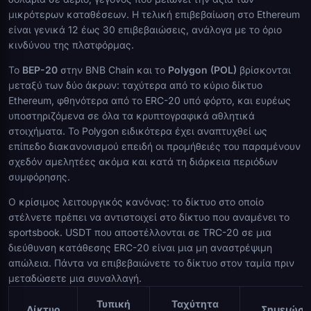
μικρότερων καταθέσεων. Η τελική επιβεβαίωση στο Ethereum
είναι γενικά 12 έως 30 επιβεβαιώσεις, ανάλογα με το όριο
κινδύνου της πλατφόρμας.
Το
BEP-20
στην BNB Chain και το
Polygon (POL)
βρίσκονται
μεταξύ των δύο άκρων: ταχύτερα από το κύριο δίκτυο
Ethereum, φθηνότερα από το ERC-20 υπό φόρτο, και ευρέως
υποστηριζόμενα σε όλα τα κρυπτογραφικά αθλητικά
στοιχήματα. Το Polygon ειδικότερα έχει αναπτυχθεί ως
επίπεδο διακανονισμού επειδή οι προμήθειές του παραμένουν
σχεδόν αμελητέες ακόμα και κατά τη διάρκεια περιόδων
συμφόρησης.
Ο κρίσιμος λειτουργικός κανόνας: το δίκτυο στο οποίο
στέλνετε πρέπει να αντιστοιχεί στο δίκτυο που αναμένει το
sportsbook. USDT που αποστέλλονται σε TRC-20 σε μια
διεύθυνση κατάθεσης ERC-20 είναι μια μη αναστρέψιμη
απώλεια. Πάντα να επιβεβαιώνετε το δίκτυο στον ταμία πριν
μεταδώσετε μια συναλλαγή.
Τυπική
Ταχύτητα
Δίκτυο
Σημειώσε