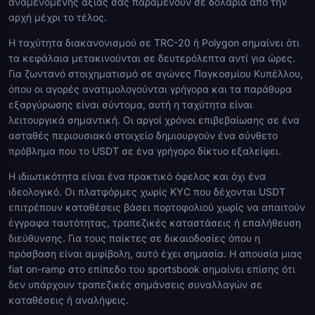
αναμενόμενης αξίας σας παραμένουν σε δολάρια από την
αρχή μέχρι το τέλος.
Η ταχύτητα διακανονισμού σε TRC-20 ή Polygon σημαίνει ότι
τα κεφάλαια μετακινούνται σε δευτερόλεπτα αντί για ώρες.
Για ζωντανό στοιχηματισμό σε αγώνες Παγκοσμίου Κυπέλλου,
όπου οι αγορές ανατιμολογούνται γρήγορα και τα παράθυρα
εξαργύρωσης είναι σύντομα, αυτή η ταχύτητα είναι
λειτουργικά σημαντική. Οι αργοί χρόνοι επιβεβαίωσης σε ένα
ασταθές περιουσιακό στοιχείο δημιουργούν ένα σύνθετο
πρόβλημα που το USDT σε ένα γρήγορο δίκτυο εξαλείφει.
Η ιδιωτικότητα είναι ένα πρακτικό όφελος και όχι ένα
ιδεολογικό. Οι πλατφόρμες χωρίς KYC που δέχονται USDT
επιτρέπουν καταθέσεις βάσει πορτοφολιού χωρίς να απαιτούν
έγγραφα ταυτότητας, τραπεζικές καταστάσεις ή επαλήθευση
διεύθυνσης. Για τους παίκτες σε δικαιοδοσίες όπου η
πρόσβαση είναι αμφίβολη, αυτό έχει σημασία. Η απουσία μιας
fiat on-ramp στο επίπεδο του sportsbook σημαίνει επίσης ότι
δεν υπάρχουν τραπεζικές σημάνσεις συναλλαγών σε
καταθέσεις ή αναλήψεις.