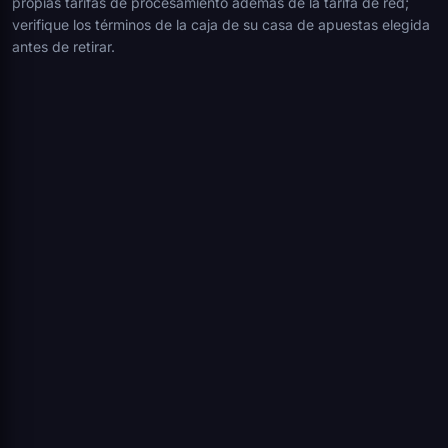
propias tarifas de procesamiento además de la tarifa de red;
verifique los términos de la caja de su casa de apuestas elegida
antes de retirar.