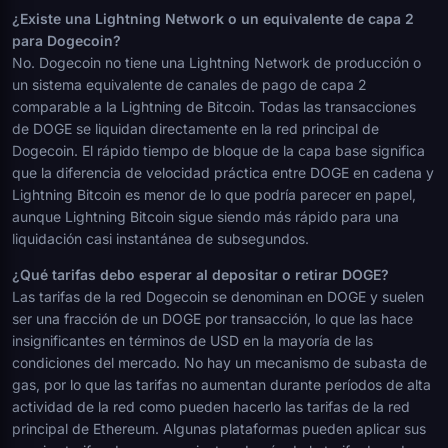
¿Existe una Lightning Network o un equivalente de capa 2
para Dogecoin?
No. Dogecoin no tiene una Lightning Network de producción o
un sistema equivalente de canales de pago de capa 2
comparable a la Lightning de Bitcoin. Todas las transacciones
de DOGE se liquidan directamente en la red principal de
Dogecoin. El rápido tiempo de bloque de la capa base significa
que la diferencia de velocidad práctica entre DOGE en cadena y
Lightning Bitcoin es menor de lo que podría parecer en papel,
aunque Lightning Bitcoin sigue siendo más rápido para una
liquidación casi instantánea de subsegundos.
¿Qué tarifas debo esperar al depositar o retirar DOGE?
Las tarifas de la red Dogecoin se denominan en DOGE y suelen
ser una fracción de un DOGE por transacción, lo que las hace
insignificantes en términos de USD en la mayoría de las
condiciones del mercado. No hay un mecanismo de subasta de
gas, por lo que las tarifas no aumentan durante períodos de alta
actividad de la red como pueden hacerlo las tarifas de la red
principal de Ethereum. Algunas plataformas pueden aplicar sus