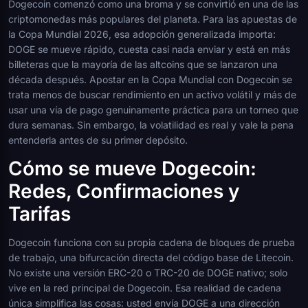
Dogecoin comenzó como una broma y se convirtió en una de las
criptomonedas más populares del planeta. Para las apuestas de
la Copa Mundial 2026, esa adopción generalizada importa:
DOGE se mueve rápido, cuesta casi nada enviar y está en más
billeteras que la mayoría de las altcoins que se lanzaron una
década después. Apostar en la Copa Mundial con Dogecoin se
trata menos de buscar rendimiento en un activo volátil y más de
usar una vía de pago genuinamente práctica para un torneo que
dura semanas. Sin embargo, la volatilidad es real y vale la pena
entenderla antes de su primer depósito.
Cómo se mueve Dogecoin:
Redes, Confirmaciones y
Tarifas
Dogecoin funciona con su propia cadena de bloques de prueba
de trabajo, una bifurcación directa del código base de Litecoin.
No existe una versión ERC-20 o TRC-20 de DOGE nativo; solo
vive en la red principal de Dogecoin. Esa realidad de cadena
única simplifica las cosas: usted envía DOGE a una dirección