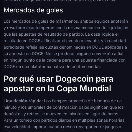
Mercados de goles
Los mercados de goles de más/menos, ambos equipos anotarán
y resultado exacto operan con la misma mecánica de liquidación
que las apuestas de resultado de partido. La casa liquida el
resultado en DOGE al finalizar el evento relevante, y la cantidad
acreditada refleja las cuotas denominadas en DOGE aplicadas a
su apuesta en DOGE. No se produce ninguna conversión a fiat
en ningún punto de la cadena para una apuesta financiada con
DOGE en una plataforma nativa de criptomonedas.
Por qué usar Dogecoin para
apostar en la Copa Mundial
Liquidación rápida:
Los tiempos promedio de bloqueo de un
minuto y los umbrales de confirmación bajos significan que los
depósitos y retiros se mueven en minutos en lugar de horas.
Para un torneo con partidos diarios en múltiples zonas horarias,
esa velocidad importa cuando desea recargar entre juegos o