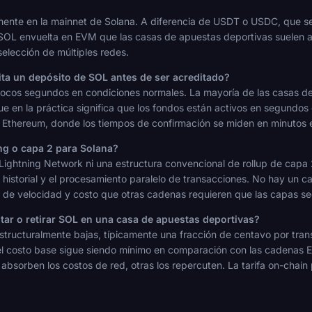
mente en la mainnet de Solana. A diferencia de USDT o USDC, que s
SOL envuelta en EVM que las casas de apuestas deportivas suelen ac
selección de múltiples redes.
ta un depósito de SOL antes de ser acreditado?
s pocos segundos en condiciones normales. La mayoría de las casas 
ue en la práctica significa que los fondos están activos en segundos
o Ethereum, donde los tiempos de confirmación se miden en minutos 
ing o capa 2 para Solana?
 Lightning Network ni una estructura convencional de rollup de capa 2
historial y el procesamiento paralelo de transacciones. No hay un ca
l de velocidad y costo que otras cadenas requieren que las capas se
itar o retirar SOL en una casa de apuestas deportivas?
structuralmente bajas, típicamente una fracción de centavo por trans
el costo base sigue siendo mínimo en comparación con las cadenas E
absorben los costos de red, otras los repercuten. La tarifa on-chain 