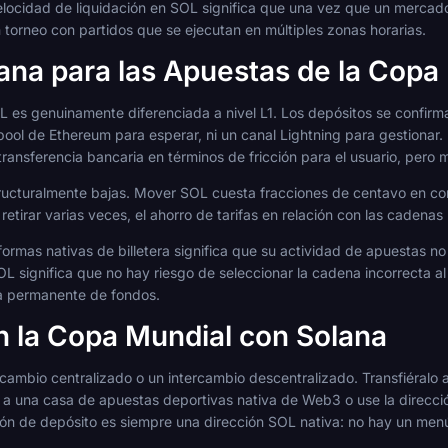
elocidad de liquidación en SOL significa que una vez que un mercado 
 torneo con partidos que se ejecutan en múltiples zonas horarias.
ana para las Apuestas de la Copa
OL es genuinamente diferenciada a nivel L1. Los depósitos se confi
ool de Ethereum para esperar, ni un canal Lightning para gestionar
ransferencia bancaria en términos de fricción para el usuario, pero 
tructuralmente bajas. Mover SOL cuesta fracciones de centavo en co
etirar varias veces, el ahorro de tarifas en relación con las cadena
formas nativas de billetera significa que su actividad de apuestas n
OL significa que no hay riesgo de seleccionar la cadena incorrecta a
a permanente de fondos.
 la Copa Mundial con Solana
cambio centralizado o un intercambio descentralizado. Transfiéralo 
a a una casa de apuestas deportivas nativa de Web3 o use la direcció
ción de depósito es siempre una dirección SOL nativa: no hay un me