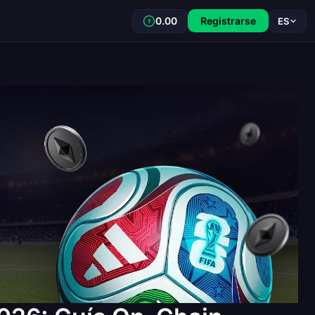
0.00
Registrarse
ES
₮