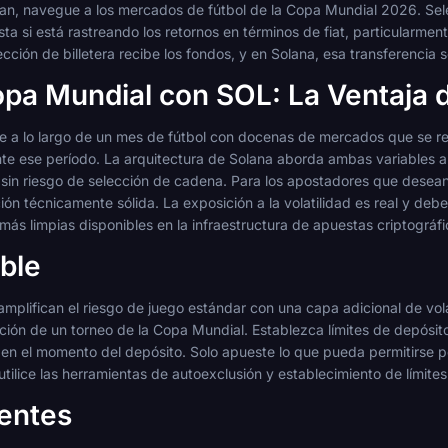
tan, navegue a los mercados de fútbol de la Copa Mundial 2026. Sel
ta si está rastreando los retornos en términos de fiat, particularme
rección de billetera recibe los fondos, y en Solana, esa transferencia
pa Mundial con SOL: La Ventaja d
 a lo largo de un mes de fútbol con docenas de mercados que se res
nte ese período. La arquitectura de Solana aborda ambas variables a 
 sin riesgo de selección de cadena. Para los apostadores que desean 
ión técnicamente sólida. La exposición a la volatilidad es real y d
 más limpias disponibles en la infraestructura de apuestas criptográfi
ble
plifican el riesgo de juego estándar con una capa adicional de vol
ación de un torneo de la Copa Mundial. Establezca límites de depósi
t en el momento del depósito. Solo apueste lo que pueda permitirse
 utilice las herramientas de autoexclusión y establecimiento de límite
entes