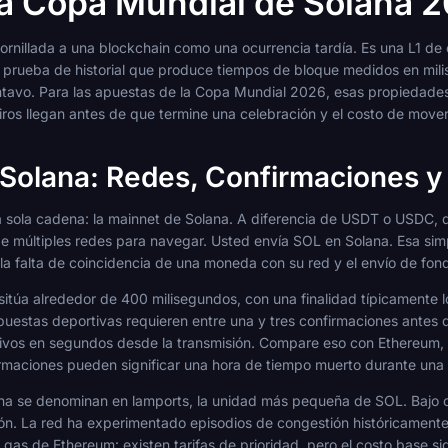
la Copa Mundial de Solana 
rnillada a una blockchain como una ocurrencia tardía. Es una L1 de c
rueba de historial que produce tiempos de bloque medidos en milise
ntavo. Para las apuestas de la Copa Mundial 2026, esas propiedades
tiros llegan antes de que termine una celebración y el costo de mov
olana: Redes, Confirmaciones y 
a sola cadena: la mainnet de Solana. A diferencia de USDT o USDC
e múltiples redes para navegar. Usted envía SOL en Solana. Esa simp
la falta de coincidencia de una moneda con su red y el envío de fond
 sitúa alrededor de 400 milisegundos, con una finalidad típicament
puestas deportivas requieren entre una y tres confirmaciones antes d
tivos en segundos desde la transmisión. Compare eso con Ethereum, 
firmaciones pueden significar una hora de tiempo muerto durante un
ana se denominan en lamports, la unidad más pequeña de SOL. Bajo ca
ón. La red ha experimentado episodios de congestión históricamente
 gas de Ethereum: existen tarifas de prioridad, pero el costo base 