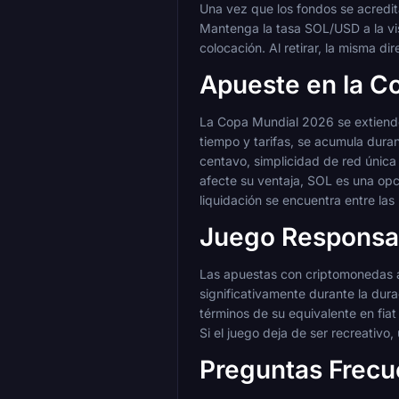
Una vez que los fondos se acredi
Mantenga la tasa SOL/USD a la vis
colocación. Al retirar, la misma di
Apueste en la Co
La Copa Mundial 2026 se extiende
tiempo y tarifas, se acumula dura
centavo, simplicidad de red única
afecte su ventaja, SOL es una opc
liquidación se encuentra entre las
Juego Responsa
Las apuestas con criptomonedas am
significativamente durante la dur
términos de su equivalente en fia
Si el juego deja de ser recreativo,
Preguntas Frecu