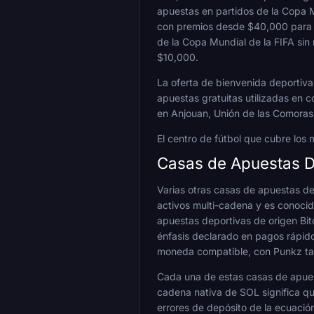
apuestas en partidos de la Copa M
con premios desde $40,000 para e
de la Copa Mundial de la FIFA si
$10,000.
La oferta de bienvenida deportiva
apuestas gratuitas utilizadas en 
en Anjouan, Unión de las Comoras,
El centro de fútbol que cubre lo
Casas de Apuestas De
Varias otras casas de apuestas d
activos multi-cadena y es conoci
apuestas deportivas de origen Bit
énfasis declarado en pagos rápido
moneda compatible, con Punkz ta
Cada una de estas casas de apues
cadena nativa de SOL significa que
errores de depósito de la ecuació