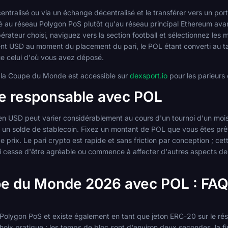
ntralisé ou via un échange décentralisé et le transférer vers un por
é au réseau Polygon PoS plutôt qu'au réseau principal Ethereum avant
pérateur choisi, naviguez vers la section football et sélectionnez l
ent USD au moment du placement du pari, le POL étant converti au tau
ue celui d'où vous avez déposé.
 la Coupe du Monde est accessible sur
dexsport.io
pour les parieurs 
re responsable avec POL
r en USD peut varier considérablement au cours d'un tournoi d'un mois,
t un solde de stablecoin. Fixez un montant de POL que vous êtes prêt
 de prix. Le pari crypto est rapide et sans friction par conception ; cet
ri cesse d'être agréable ou commence à affecter d'autres aspects de vo
upe du Monde 2026 avec POL : FA
e Polygon PoS et existe également en tant que jeton ERC-20 sur le rés
ix pratique : les temps de bloc sont d'environ deux secondes, la fina