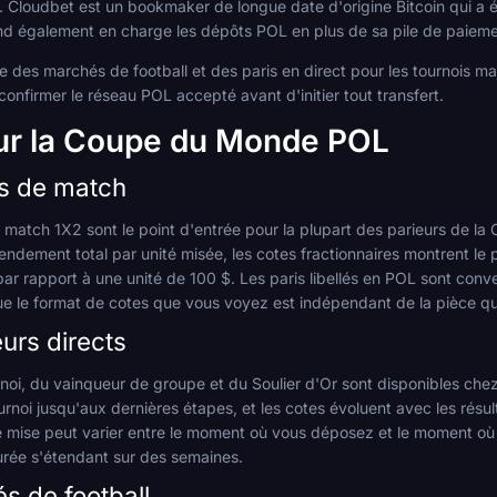
loudbet est un bookmaker de longue date d'origine Bitcoin qui a élar
d également en charge les dépôts POL en plus de sa pile de paiemen
des marchés de football et des paris en direct pour les tournois ma
confirmer le réseau POL accepté avant d'initier tout transfert.
sur la Coupe du Monde POL
ts de match
 match 1X2 sont le point d'entrée pour la plupart des parieurs de la
endement total par unité misée, les cotes fractionnaires montrent le p
 par rapport à une unité de 100 $. Les paris libellés en POL sont conv
e le format de cotes que vous voyez est indépendant de la pièce q
urs directs
oi, du vainqueur de groupe et du Soulier d'Or sont disponibles che
ournoi jusqu'aux dernières étapes, et les cotes évoluent avec les rés
tre mise peut varier entre le moment où vous déposez et le moment où
durée s'étendant sur des semaines.
s de football