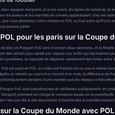
s deux équipes marquent, le score exact, les lignes de handicap et l
is sur les joueurs et les marchés de corners apparaissent chez les o
 que vous alimentiez votre compte en POL ou tout autre actif pris en 
vous pouvez parier.
r POL pour les paris sur la Coupe
de bloc de Polygon PoS sont d'environ deux secondes, et la finalité 
ent des retraits plus rapide par rapport aux actifs qui nécessitent pl
s quotidiens, la capacité de déplacer rapidement des fonds entre le
PoS est payé en POL et coûte une fraction de ce que la même transac
épôts ou retraits au cours d'un tournoi d'un mois, la différence de fra
économiquement sensées d'une manière que les réseaux à frais élevé
 Polygon PoS sont pseudonymes et vérifiables publiquement on-chai
exsport prennent en charge la connexion basée sur le portefeuille s
pari n'est pas liée à des documents d'identité dès la première interact
sur la Coupe du Monde avec POL