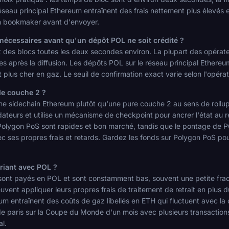
réseau principal Ethereum entraînent des frais nettement plus élevés e
un bookmaker avant d'envoyer.
écessaires avant qu'un dépôt POL ne soit crédité ?
t des blocs toutes les deux secondes environ. La plupart des opérat
 après la diffusion. Les dépôts POL sur le réseau principal Ethereu
plus cher en gaz. Le seuil de confirmation exact varie selon l'opéra
de couche 2 ?
sidechain Ethereum plutôt qu'une pure couche 2 au sens de rollup, bi
teurs et utilise un mécanisme de checkpoint pour ancrer l'état au rés
 Polygon PoS sont rapides et bon marché, tandis que le pontage de P
c ses propres frais et retards. Gardez les fonds sur Polygon PoS pou
ariant avec POL ?
sont payés en POL et sont constamment bas, souvent une petite frac
nt appliquer leurs propres frais de traitement de retrait en plus du
eum entraînent des coûts de gaz libellés en ETH qui fluctuent avec l
 paris sur la Coupe du Monde d'un mois avec plusieurs transactions
al.