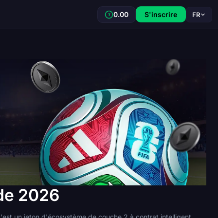
0.00
S'inscrire
FR
₮
nde 2026
 c'est un jeton d'écosystème de couche 2 à contrat intelligent