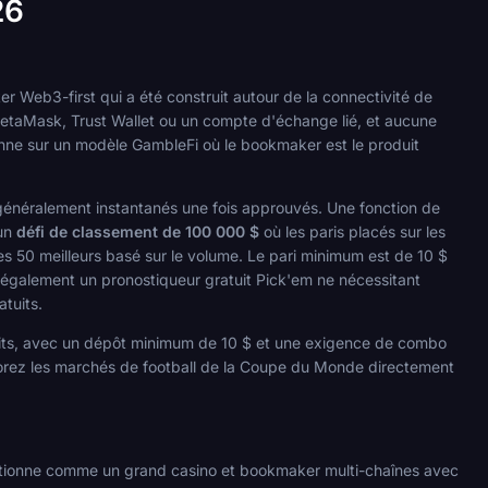
26
r Web3-first qui a été construit autour de la connectivité de
MetaMask, Trust Wallet ou un compte d'échange lié, et aucune
onne sur un modèle GambleFi où le bookmaker est le produit
nt généralement instantanés une fois approuvés. Une fonction de
 un
défi de classement de 100 000 $
où les paris placés sur les
s 50 meilleurs basé sur le volume. Le pari minimum est de 10 $
te également un pronostiqueur gratuit Pick'em ne nécessitant
tuits.
tuits, avec un dépôt minimum de 10 $ et une exigence de combo
orez les marchés de football de la Coupe du Monde directement
itionne comme un grand casino et bookmaker multi-chaînes avec