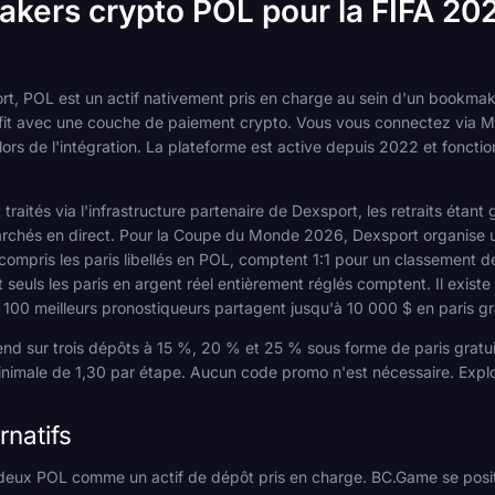
akers crypto POL pour la FIFA 20
rt, POL est un actif nativement pris en charge au sein d'un bookmake
trofit avec une couche de paiement crypto. Vous vous connectez via 
ors de l'intégration. La plateforme est active depuis 2022 et foncti
 traités via l'infrastructure partenaire de Dexsport, les retraits éta
marchés en direct. Pour la Coupe du Monde 2026, Dexsport organise
mpris les paris libellés en POL, comptent 1:1 pour un classement de
 seuls les paris en argent réel entièrement réglés comptent. Il exis
 100 meilleurs pronostiqueurs partagent jusqu'à 10 000 $ en paris gra
tend sur trois dépôts à 15 %, 20 % et 25 % sous forme de paris gra
inimale de 1,30 par étape. Aucun code promo n'est nécessaire. Expl
natifs
 deux POL comme un actif de dépôt pris en charge. BC.Game se pos