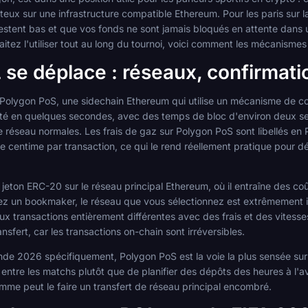
teux sur une infrastructure compatible Ethereum. Pour les paris sur 
restent bas et que vos fonds ne sont jamais bloqués en attente dans 
tez l'utiliser tout au long du tournoi, voici comment les mécanismes
e déplace : réseaux, confirmatio
ne Polygon PoS, une sidechain Ethereum qui utilise un mécanisme de 
lité en quelques secondes, avec des temps de bloc d'environ deux s
 réseau normales. Les frais de gaz sur Polygon PoS sont libellés en
e centime par transaction, ce qui le rend réellement pratique pour d
jeton ERC-20 sur le réseau principal Ethereum, où il entraîne des co
hez un bookmaker, le réseau que vous sélectionnez est extrêmement i
x transactions entièrement différentes avec des frais et des vitesses
ansfert, car les transactions on-chain sont irréversibles.
de 2026 spécifiquement, Polygon PoS est la voie la plus sensée sur l
ntre les matchs plutôt que de planifier des dépôts des heures à l'av
omme peut le faire un transfert de réseau principal encombré.