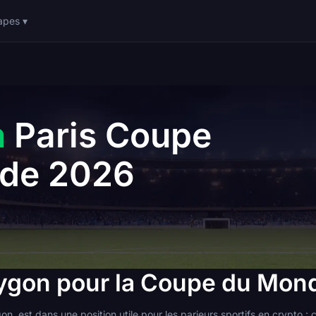
apes ▾
n
Paris Coupe
de 2026
olygon pour la Coupe du Mo
on, est dans une position utile pour les parieurs sportifs en crypto :