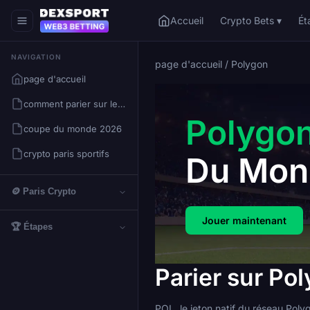
Accueil
Crypto Bets ▾
Ét
NAVIGATION
page d'accueil
/
Polygon
page d'accueil
comment parier sur les cryptomonnaies
Polygo
coupe du monde 2026
crypto paris sportifs
Du Mon
🪙 Paris Crypto
Jouer maintenant
🏆 Étapes
Parier sur P
POL, le jeton natif du réseau Polyg