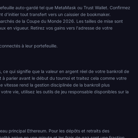
tefeuille auto-gardé tel que MetaMask ou Trust Wallet. Confirmez
 d'initier tout transfert vers un caissier de bookmaker.
es marchés de la Coupe du Monde 2026. Les tailles de mise sont
x en vigueur. Retirez vos gains vers l'adresse de votre
connectés à leur portefeuille.
 ce qui signifie que la valeur en argent réel de votre bankroll de
 à parier avant le début du tournoi et traitez cela comme votre
te vitesse rend la gestion disciplinée de la bankroll plus
tre vie, utilisez les outils de jeu responsable disponibles sur la
Q
eau principal Ethereum. Pour les dépôts et retraits des
lité arrive en une minute et les frais de gaz sont une fraction