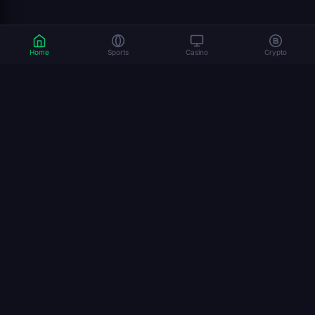
Home
Sports
Casino
Crypto
Le jeu implique des risques. Jouez de manière responsable. 18+
© 2026 Dexsport. Tous droits réservés.
NAVIGATION
page d'accueil
Bitcoin
Ethereum
USDT
comment parier sur les cryptomonnaies
coupe du monde 2026
crypto paris sportifs
STAGES
final