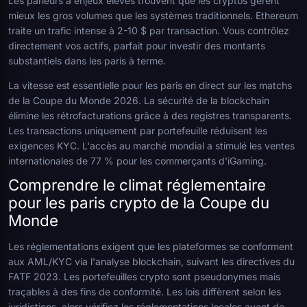
Les parieurs à enjeux élevés trouvent que les cryptos gèrent
mieux les gros volumes que les systèmes traditionnels. Ethereum
traite un trafic intense à 2-10 $ par transaction. Vous contrôlez
directement vos actifs, parfait pour investir des montants
substantiels dans les paris à terme.
La vitesse est essentielle pour les paris en direct sur les matchs
de la Coupe du Monde 2026. La sécurité de la blockchain
élimine les rétrofacturations grâce à des registres transparents.
Les transactions uniquement par portefeuille réduisent les
exigences KYC. L'accès au marché mondial a stimulé les ventes
internationales de 77 % pour les commerçants d'iGaming.
Comprendre le climat réglementaire
pour les paris crypto de la Coupe du
Monde
Les réglementations exigent que les plateformes se conforment
aux AML/KYC via l'analyse blockchain, suivant les directives du
FATF 2023. Les portefeuilles crypto sont pseudonymes mais
traçables à des fins de conformité. Les lois diffèrent selon les
juridictions, alors vérifiez les réglementations locales avant de