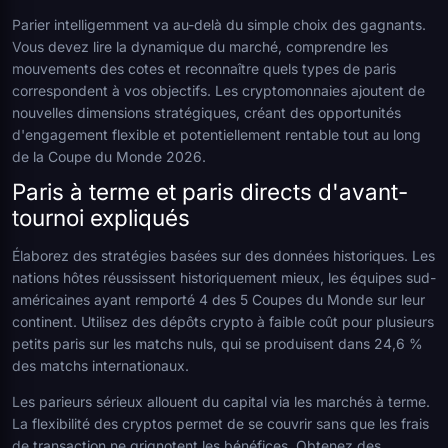
Parier intelligemment va au-delà du simple choix des gagnants.
Vous devez lire la dynamique du marché, comprendre les
mouvements des cotes et reconnaître quels types de paris
correspondent à vos objectifs. Les cryptomonnaies ajoutent de
nouvelles dimensions stratégiques, créant des opportunités
d'engagement flexible et potentiellement rentable tout au long
de la Coupe du Monde 2026.
Paris à terme et paris directs d'avant-
tournoi expliqués
Élaborez des stratégies basées sur des données historiques. Les
nations hôtes réussissent historiquement mieux, les équipes sud-
américaines ayant remporté 4 des 5 Coupes du Monde sur leur
continent. Utilisez des dépôts crypto à faible coût pour plusieurs
petits paris sur les matchs nuls, qui se produisent dans 24,6 %
des matchs internationaux.
Les parieurs sérieux allouent du capital via les marchés à terme.
La flexibilité des cryptos permet de se couvrir sans que les frais
de transaction ne grignotent les bénéfices. Obtenez des