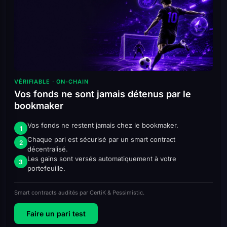
VÉRIFIABLE · ON-CHAIN
Vos fonds ne sont jamais détenus par le
bookmaker
Vos fonds ne restent jamais chez le bookmaker.
1
Chaque pari est sécurisé par un smart contract
2
décentralisé.
Les gains sont versés automatiquement à votre
3
portefeuille.
Smart contracts audités par CertiK & Pessimistic.
Faire un pari test