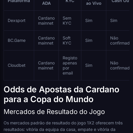
Plataforma
KYC
Cash Out
ADA
ao Vivo
Cardano
Sem
Dexsport
Sim
Sim
mainnet
KYC
Cardano
Soft
Não
BC.Game
Sim
mainnet
KYC
confirmado
Registo
Cardano
apenas
Não
Cloudbet
Sim
mainnet
por
confirmado
email
Odds de Apostas da Cardano
para a Copa do Mundo
Mercados de Resultado do Jogo
Os mercados padrão de resultado do jogo 1X2 oferecem três
resultados: vitória da equipa da casa, empate e vitória da