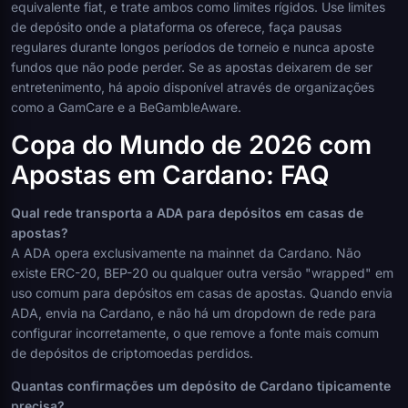
equivalente fiat, e trate ambos como limites rígidos. Use limites
de depósito onde a plataforma os oferece, faça pausas
regulares durante longos períodos de torneio e nunca aposte
fundos que não pode perder. Se as apostas deixarem de ser
entretenimento, há apoio disponível através de organizações
como a GamCare e a BeGambleAware.
Copa do Mundo de 2026 com
Apostas em Cardano: FAQ
Qual rede transporta a ADA para depósitos em casas de
apostas?
A ADA opera exclusivamente na mainnet da Cardano. Não
existe ERC-20, BEP-20 ou qualquer outra versão "wrapped" em
uso comum para depósitos em casas de apostas. Quando envia
ADA, envia na Cardano, e não há um dropdown de rede para
configurar incorretamente, o que remove a fonte mais comum
de depósitos de criptomoedas perdidos.
Quantas confirmações um depósito de Cardano tipicamente
precisa?