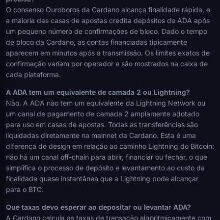
O consenso Ouroboros da Cardano alcança finalidade rápida, e
a maioria das casas de apostas credita depósitos de ADA após
um pequeno número de confirmações de bloco. Dado o tempo
de bloco da Cardano, as contas financiadas tipicamente
aparecem em minutos após a transmissão. Os limites exatos de
confirmação variam por operador e são mostrados na caixa de
cada plataforma.
A ADA tem um equivalente de camada 2 ou Lightning?
Não. A ADA não tem um equivalente da Lightning Network ou
um canal de pagamento de camada 2 amplamente adotado
para uso em casas de apostas. Todas as transferências são
liquidadas diretamente na mainnet da Cardano. Esta é uma
diferença de design em relação ao caminho Lightning do Bitcoin:
não há um canal off-chain para abrir, financiar ou fechar, o que
simplifica o processo de depósito e levantamento ao custo da
finalidade quase instantânea que a Lightning pode alcançar
para o BTC.
Que taxas devo esperar ao depositar ou levantar ADA?
A Cardano calcula as taxas de transação algoritmicamente com