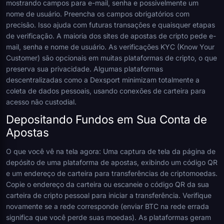
mostrando campos para e-mail, senha e possivelmente um
nome de usuário. Preencha os campos obrigatórios com
precisão. Isso ajuda com futuras transações e quaisquer etapas
de verificação. A maioria dos sites de apostas de cripto pede e-
mail, senha e nome de usuário. As verificações KYC (Know Your
Customer) são opcionais em muitas plataformas de cripto, o que
preserva sua privacidade. Algumas plataformas
descentralizadas como a Dexsport minimizam totalmente a
coleta de dados pessoais, usando conexões de carteira para
acesso não custodial.
Depositando Fundos em Sua Conta de
Apostas
O que você vê na tela agora: Uma captura de tela da página de
depósito de uma plataforma de apostas, exibindo um código QR
e um endereço de carteira para transferências de criptomoedas.
Copie o endereço da carteira ou escaneie o código QR da sua
carteira de cripto pessoal para iniciar a transferência. Verifique
novamente se a rede corresponde (enviar BTC na rede errada
significa que você perde suas moedas). As plataformas geram