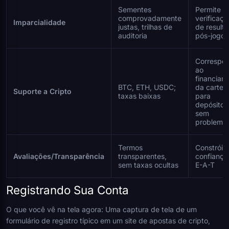
Sementes
Permite
comprovadamente
verificaçã
Imparcialidade
justas, trilhas de
de result
auditoria
pós-jogo
Correspo
ao
financiam
BTC, ETH, USDC;
da carteir
Suporte a Cripto
taxas baixas
para
depósitos
sem
problema
Termos
Constrói
Avaliações/Transparência
transparentes,
confiança
sem taxas ocultas
E-A-T
Registrando Sua Conta
O que você vê na tela agora: Uma captura de tela de um
formulário de registro típico em um site de apostas de cripto,