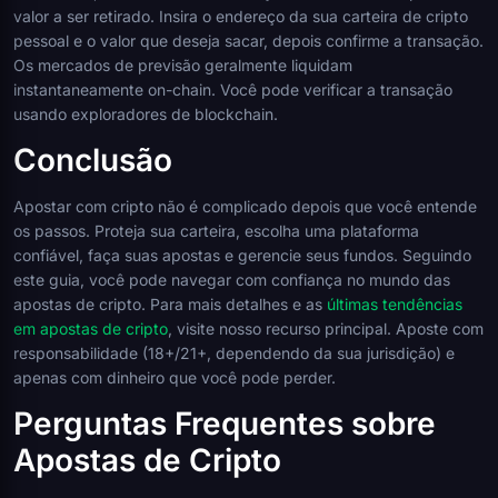
valor a ser retirado. Insira o endereço da sua carteira de cripto
pessoal e o valor que deseja sacar, depois confirme a transação.
Os mercados de previsão geralmente liquidam
instantaneamente on-chain. Você pode verificar a transação
usando exploradores de blockchain.
Conclusão
Apostar com cripto não é complicado depois que você entende
os passos. Proteja sua carteira, escolha uma plataforma
confiável, faça suas apostas e gerencie seus fundos. Seguindo
este guia, você pode navegar com confiança no mundo das
apostas de cripto. Para mais detalhes e as
últimas tendências
em apostas de cripto
, visite nosso recurso principal. Aposte com
responsabilidade (18+/21+, dependendo da sua jurisdição) e
apenas com dinheiro que você pode perder.
Perguntas Frequentes sobre
Apostas de Cripto