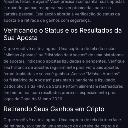
Apostas feitas. E agora? Você precisa acompanhar suas apostas
e, quando ganhar, recuperar suas criptomoedas para sua
carteira pessoal. Esta seção aborda a verificação do status da
aposta e a retirada de ganhos com segurança.
Verificando o Status e os Resultados da
Sua Aposta
O que você vê na tela agora: Uma captura de tela da seção
"Minhas Apostas" ou "Histórico de Apostas" de uma plataforma
de apostas, indicando apostas liquidadas e pendentes. Verifique
seu histórico de apostas regularmente para ver quais apostas
foram liquidadas e se você ganhou. Acesse "Minhas Apostas"
ou "Histórico de Apostas" para status pendente e liquidado.
Dados oficiais da FIFA da Stats Perform alimentam rastreadores
em tempo real para resultados precisos, especialmente para
jogos da Copa do Mundo 2026.
Retirando Seus Ganhos em Cripto
O que você vê na tela agora: Uma captura de tela da interface
de retirada, solicitando um endereço de carteira de cripto e o