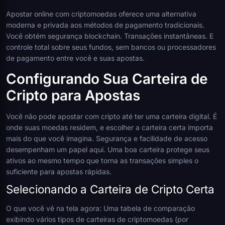
Apostar online com criptomoedas oferece uma alternativa
moderna e privada aos métodos de pagamento tradicionais.
Você obtém segurança blockchain. Transações instantâneas. E
controle total sobre seus fundos, sem bancos ou processadores
de pagamento entre você e suas apostas.
Configurando Sua Carteira de
Cripto para Apostas
Você não pode apostar com cripto até ter uma carteira digital. É
onde suas moedas residem, e escolher a carteira certa importa
mais do que você imagina. Segurança e facilidade de acesso
desempenham um papel aqui. Uma boa carteira protege seus
ativos ao mesmo tempo que torna as transações simples o
suficiente para apostas rápidas.
Selecionando a Carteira de Cripto Certa
O que você vê na tela agora: Uma tabela de comparação
exibindo vários tipos de carteiras de criptomoedas (por