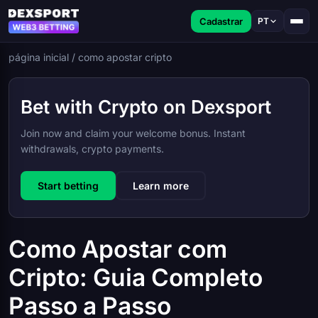
Cadastrar
PT
página inicial
/
como apostar cripto
Bet with Crypto on Dexsport
Join now and claim your welcome bonus. Instant
withdrawals, crypto payments.
Start betting
Learn more
Como Apostar com
Cripto: Guia Completo
Passo a Passo