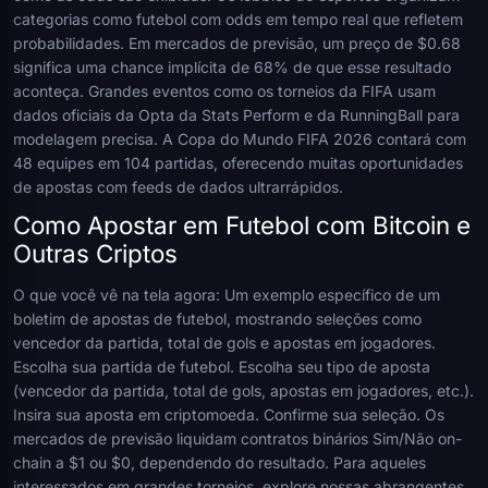
categorias como futebol com odds em tempo real que refletem
probabilidades. Em mercados de previsão, um preço de $0.68
significa uma chance implícita de 68% de que esse resultado
aconteça. Grandes eventos como os torneios da FIFA usam
dados oficiais da Opta da Stats Perform e da RunningBall para
modelagem precisa. A Copa do Mundo FIFA 2026 contará com
48 equipes em 104 partidas, oferecendo muitas oportunidades
de apostas com feeds de dados ultrarrápidos.
Como Apostar em Futebol com Bitcoin e
Outras Criptos
O que você vê na tela agora: Um exemplo específico de um
boletim de apostas de futebol, mostrando seleções como
vencedor da partida, total de gols e apostas em jogadores.
Escolha sua partida de futebol. Escolha seu tipo de aposta
(vencedor da partida, total de gols, apostas em jogadores, etc.).
Insira sua aposta em criptomoeda. Confirme sua seleção. Os
mercados de previsão liquidam contratos binários Sim/Não on-
chain a $1 ou $0, dependendo do resultado. Para aqueles
interessados em grandes torneios, explore nossas abrangentes