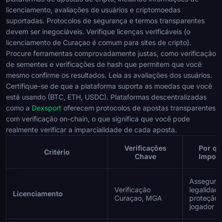
licenciamento, avaliações de usuários e criptomoedas
suportadas. Protocolos de segurança e termos transparentes
devem ser inegociáveis. Verifique licenças verificáveis (o
licenciamento de Curaçao é comum para sites de cripto).
Procure ferramentas comprovadamente justas, como verificação
de sementes e verificações de hash que permitem que você
mesmo confirme os resultados. Leia as avaliações dos usuários.
Certifique-se de que a plataforma suporta as moedas que você
está usando (BTC, ETH, USDC). Plataformas descentralizadas
como a
Dexsport
oferecem protocolos de apostas transparentes
com verificação on-chain, o que significa que você pode
realmente verificar a imparcialidade de cada aposta.
Verificações
Por qu
Critério
Chave
Import
Assegura
Verificação
legalidad
Licenciamento
Curaçao, MGA
proteção 
jogador