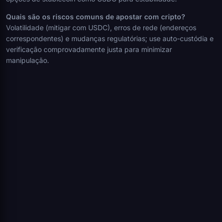
Quais são os riscos comuns de apostar com cripto?
Volatilidade (mitigar com USDC), erros de rede (endereços
correspondentes) e mudanças regulatórias; use auto-custódia e
verificação comprovadamente justa para minimizar
manipulação.