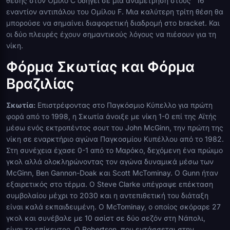
θέσης στον Όμιλο C οδηγεί σε μια αναμέτρηση στους "16"
εναντίον αντιπάλου του Ομίλου F. Μια καλύτερη τρίτη θέση θα
μπορούσε να σημαίνει διαφορετική διαδρομή στο bracket. Και
οι δύο πλευρές έχουν σημαντικούς λόγους να πιέσουν για τη
νίκη.
Φόρμα Σκωτίας και Φόρμα
Βραζιλίας
Σκωτία:
Επιστρέφοντας στο Παγκόσμιο Κύπελλο για πρώτη
φορά από το 1998, η Σκωτία άνοιξε με νίκη 1-0 επί της Αϊτής
μέσω ενός εκτροπέντος σουτ του John McGinn, την πρώτη της
νίκη σε εναρκτήριο αγώνα Παγκοσμίου Κυπέλλου από το 1982.
Στη συνέχεια έχασε 0-1 από το Μαρόκο, δεχόμενη ένα πρώιμο
γκολ αλλά ολοκληρώνοντας τον αγώνα δυναμικά μέσω των
McGinn, Ben Gannon-Doak και Scott McTominay. Ο Gunn ήταν
εξαιρετικός στο τέρμα. Ο Steve Clarke υπέγραψε επέκταση
συμβολαίου μέχρι το 2030 και η αντεπιθετική του διάταξη
είναι καλά εκπαιδευμένη. Ο McTominay, ο οποίος σκόραρε 27
γκολ και συνέβαλε με 10 ασίστ σε δύο σεζόν στη Νάπολι,
είναι το επίκεντρο. Ο Robertson, που εντάσσεται στην