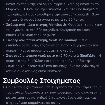
εναντίον της Αϊτής και δημιούργησε ευκαιρίες εναντίον του
Μαρόκου. Η Βραζιλία έχει σκοράρει και στα δύο παιχνίδια
των ομίλων. Παρακολουθήστε την ζωντανή αγορά BTTS αν
το παιχνίδι παραμένει ανοιχτό μετά τα 60 λεπτά.
Σκόρερ ανά πάσα στιγμή, Vinicius Jr:
Ονομάστηκε παίκτης
του αγώνα και στα δύο παιχνίδια. Κεντρικός σε κάθε
επιθετική κίνηση της Βραζιλίας.
Σκόρερ ανά πάσα στιγμή, Scott McTominay:
Ο πιο
επικίνδυνος παίκτης της Σκωτίας εντός και γύρω από την
περιοχή, και το πρόσωπο αυτής της γενιάς.
Ζωντανό επόμενο γκολ μετά από 70 λεπτά (Βραζιλία):
Η
ποιότητα της Βραζιλίας και τα κουρασμένα πόδια της
Σκωτίας καθιστούν αυτό ένα πειθαρχημένο παιχνίδι αργού
αγώνα αν ο αγώνας είναι ισόπαλος.
Συμβουλές Στοιχήματος
Ορίστε τους ζωντανούς σας ενεργοποιητές πριν την έναρξη
του αγώνα. Αποφασίστε εκ των προτέρων ποια αλλαγή στην
κατάσταση του παιχνιδιού δικαιολογεί ένα στοίχημα, και
στη συνέχεια επιμείνετε σε αυτήν.