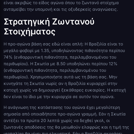
είναι ακριβώς το είδος αγώνα όπου το ζωντανό στοίχημα
ανταμείβει την υπομονή και τις οξυδερκείς αναγνώσεις.
Στρατηγική Ζωντανού
Στοιχήματος
Η προ-αγώνα βάση σας εδώ είναι απλή: Η Βραζιλία είναι το
μεγάλο φαβορί με 1.35, υποδηλώνοντας πιθανότητα περίπου
74% (ενθαρρυντική πιθανότητα, περιλαμβανομένου του
περιθωρίου). Η Σκωτία με 8.50 υποδηλώνει περίπου 12%
(ενθαρρυντική πιθανότητα, περιλαμβανομένου του
περιθωρίου). Χρησιμοποιήστε αυτά ως τη βάση σας. Μην
κυνηγάτε τη Σκωτία νωρίς αν η Βραζιλία κυριαρχεί στην
κατοχή χωρίς να δημιουργεί ξεκάθαρες ευκαιρίες. Η κατοχή
δεν είναι το ίδιο με την κυριαρχία σε αυτόν τον αγώνα.
Η ανάγνωση της κατάστασης του αγώνα έχει μεγαλύτερη
σημασία από οποιαδήποτε προ-αγώνα γραμμή. Εάν η Σκωτία
αντέξει τα πρώτα 20 λεπτά χωρίς να δεχθεί γκολ, οι
ζωντανές αποδόσεις της θα μειωθούν ελαφρώς και η τιμή της
ισοπαλίας θα γίνει πιο ελκυστική. Εάν η Βραζιλία σκοράρει