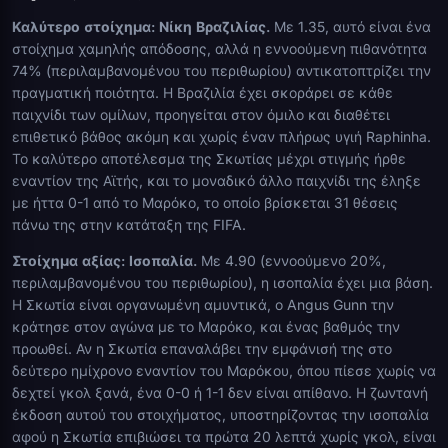
Καλύτερο στοίχημα: Νίκη Βραζιλίας.
Με 1.35, αυτό είναι ένα
στοίχημα χαμηλής απόδοσης, αλλά η εννοούμενη πιθανότητα
74% (περιλαμβανομένου του περιθωρίου) αντικατοπτρίζει την
πραγματική ποιότητα. Η Βραζιλία έχει σκοράρει σε κάθε
παιχνίδι των ομίλων, προηγείται στον όμιλο και διαθέτει
επιθετικό βάθος ακόμη και χωρίς έναν πλήρως υγιή Raphinha.
Το καλύτερο αποτέλεσμα της Σκωτίας μέχρι στιγμής ήρθε
εναντίον της Αϊτής, και το μοναδικό άλλο παιχνίδι της έληξε
με ήττα 0-1 από το Μαρόκο, το οποίο βρίσκεται 31 θέσεις
πάνω της στην κατάταξη της FIFA.
Στοίχημα αξίας: Ισοπαλία.
Με 4.90 (εννοούμενο 20%,
περιλαμβανομένου του περιθωρίου), η ισοπαλία έχει μια βάση.
Η Σκωτία είναι οργανωμένη αμυντικά, ο Angus Gunn την
κράτησε στον αγώνα με το Μαρόκο, και ένας βαθμός την
προωθεί. Αν η Σκωτία επαναλάβει την εμφάνισή της στο
δεύτερο ημίχρονο εναντίον του Μαρόκου, όπου πίεσε χωρίς να
δεχτεί γκολ ξανά, ένα 0-0 ή 1-1 δεν είναι απίθανο. Η ζωντανή
έκδοση αυτού του στοιχήματος, υποστηρίζοντας την ισοπαλία
αφού η Σκωτία επιβιώσει τα πρώτα 20 λεπτά χωρίς γκολ, είναι