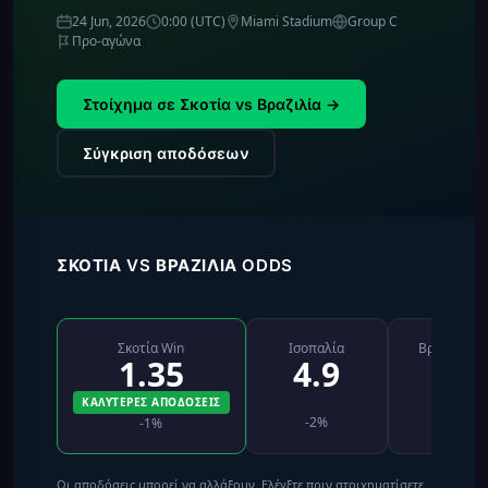
24 Jun, 2026
0:00 (UTC)
Miami Stadium
Group C
Προ-αγώνα
Στοίχημα σε Σκοτία vs Βραζιλία →
Σύγκριση αποδόσεων
ΣΚΟΤΊΑ VS ΒΡΑΖΙΛΊΑ ODDS
Σκοτία Win
Ισοπαλία
Βραζιλία W
1.35
4.9
8.5
ΚΑΛΥΤΕΡΕΣ ΑΠΟΔΟΣΕΙΣ
-2%
+1%
-1%
Οι αποδόσεις μπορεί να αλλάξουν. Ελέγξτε πριν στοιχηματίσετε.