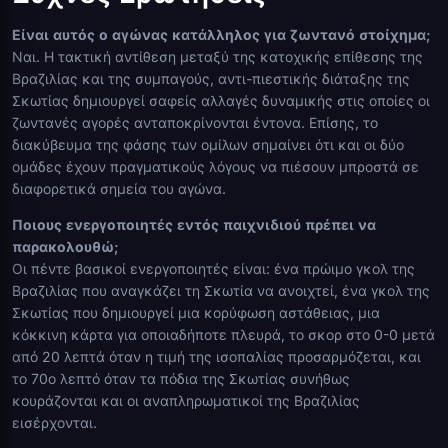
Είναι αυτός ο αγώνας κατάλληλος για ζωντανό στοίχημα;
Ναι. Η τακτική αντίθεση μεταξύ της κατοχικής επίθεσης της
Βραζιλίας και της συμπαγούς, αντι-πιεστικής διάταξης της
Σκωτίας δημιουργεί σαφείς αλλαγές δυναμικής στις οποίες οι
ζωντανές αγορές ανταποκρίνονται έντονα. Επίσης, το
διακύβευμα της φάσης των ομίλων σημαίνει ότι και οι δύο
ομάδες έχουν πραγματικούς λόγους να πιέσουν μπροστά σε
διαφορετικά σημεία του αγώνα.
Ποιους ενεργοποιητές εντός παιχνιδιού πρέπει να
παρακολουθώ;
Οι πέντε βασικοί ενεργοποιητές είναι: ένα πρώιμο γκολ της
Βραζιλίας που αναγκάζει τη Σκωτία να ανοιχτεί, ένα γκολ της
Σκωτίας που δημιουργεί μια κορύφωση αστάθειας, μια
κόκκινη κάρτα για οποιαδήποτε πλευρά, το σκορ στο 0-0 μετά
από 20 λεπτά όταν η τιμή της ισοπαλίας προσαρμόζεται, και
το 70ο λεπτό όταν τα πόδια της Σκωτίας συνήθως
κουράζονται και οι αναπληρωματικοί της Βραζιλίας
εισέρχονται.