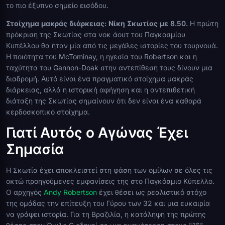
το πιο έξυπνο σημείο εισόδου.
Στοίχημα μακράς διάρκειας: Νίκη Σκωτίας με 8.50.
Η πρώτη
πρόκριση της Σκωτίας στα νοκ άουτ του Παγκοσμίου
Κυπέλλου θα ήταν μία από τις μεγάλες ιστορίες του τουρνουά.
Η ποιότητα του McTominay, η ηγεσία του Robertson και η
ταχύτητα του Gannon-Doak στην αντεπίθεση τους δίνουν μια
διαδρομή. Αυτό είναι ένα πραγματικό στοίχημα μακράς
διάρκειας, αλλά η ιστορική αφήγηση και η αντεπιθετική
διάταξη της Σκωτίας σημαίνουν ότι δεν είναι ένα καθαρά
κερδοσκοπικό στοίχημα.
Γιατί Αυτός ο Αγώνας Έχει
Σημασία
Η Σκωτία έχει αποκλειστεί στη φάση των ομίλων σε όλες τις
οκτώ προηγούμενες εμφανίσεις της στο Παγκόσμιο Κύπελλο.
Ο αρχηγός
Andy Robertson
έχει θέσει ως ρεαλιστικό στόχο
της ομάδας την επίτευξη του Γύρου των 32 και μια ευκαιρία
να γράψει ιστορία. Για τη Βραζιλία, η κατάληψη της πρώτης