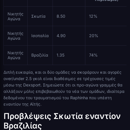
Νικητής
Σκωτία
8.50
12%
Αγώνα
Νικητής
Ισοπαλία
4.90
20%
Αγώνα
Νικητής
Βραζιλία
1.35
74%
Αγώνα
Διπλή ευκαιρία, και οι δύο ομάδες να σκοράρουν και αγορές
over/under 2.5 γκολ είναι διαθέσιμες σε τρέχουσες τιμές
μέσω της Dexsport. Σημειώστε ότι οι προ-αγώνα γραμμές θα
αλλάξουν μόλις επιβεβαιωθούν τα νέα των ομάδων, ιδιαίτερα
δεδομένου του τραυματισμού του Raphinha που υπέστη
εναντίον της Αϊτής.
Προβλέψεις Σκωτία εναντίον
Βραζιλίας