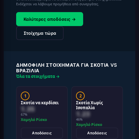
Ενδέχεται να λάβουμε προμήθεια από συνεργάτες.
Καλύτερες αποδόσεις →
Στοίχημα τώρα
ΔΗΜΟΦΙΛΉ ΣΤΟΙΧΉΜΑΤΑ ΓΙΑ ΣΚΟΤΊΑ VS
ΒΡΑΖΙΛΊΑ
Όλα τα στοιχήματα →
1
2
Σκοτία να κερδίσει
Σκοτία Χωρίς
1.35
Ισοπαλία
1.23
67%
Χαμηλό Ρίσκο
46%
Χαμηλό Ρίσκο
Αποδόσεις
Αποδόσεις