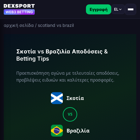
Εγγραφή
EL
αρχική σελίδα
/
scotland vs brazil
Σκοτία vs Βραζιλία Αποδόσεις &
Betting Tips
Προεπισκόπηση αγώνα με τελευταίες αποδόσεις,
προβλέψεις ειδικών και καλύτερες προσφορές.
Σκοτία
VS
Βραζιλία