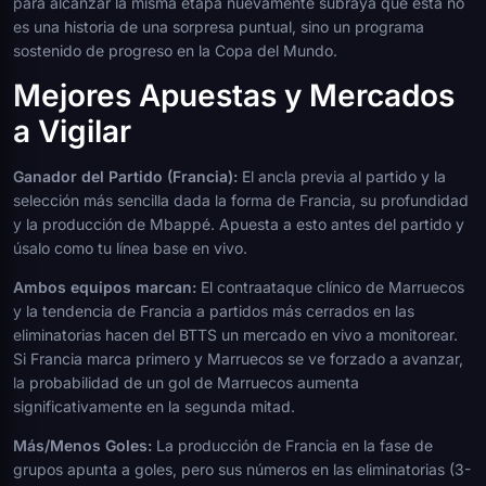
para alcanzar la misma etapa nuevamente subraya que esta no
es una historia de una sorpresa puntual, sino un programa
sostenido de progreso en la Copa del Mundo.
Mejores Apuestas y Mercados
a Vigilar
Ganador del Partido (Francia):
El ancla previa al partido y la
selección más sencilla dada la forma de Francia, su profundidad
y la producción de Mbappé. Apuesta a esto antes del partido y
úsalo como tu línea base en vivo.
Ambos equipos marcan:
El contraataque clínico de Marruecos
y la tendencia de Francia a partidos más cerrados en las
eliminatorias hacen del BTTS un mercado en vivo a monitorear.
Si Francia marca primero y Marruecos se ve forzado a avanzar,
la probabilidad de un gol de Marruecos aumenta
significativamente en la segunda mitad.
Más/Menos Goles:
La producción de Francia en la fase de
grupos apunta a goles, pero sus números en las eliminatorias (3-