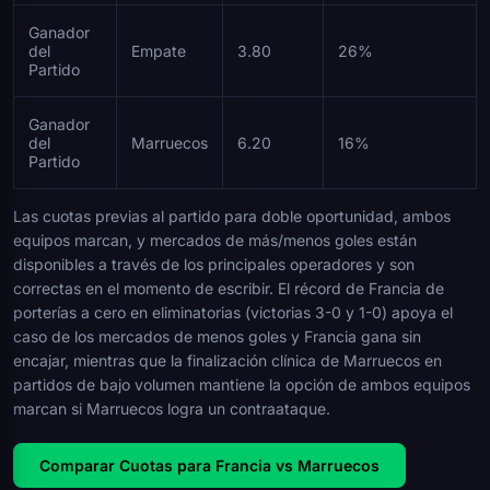
Ganador
del
Empate
3.80
26%
Partido
Ganador
del
Marruecos
6.20
16%
Partido
Las cuotas previas al partido para doble oportunidad, ambos
equipos marcan, y mercados de más/menos goles están
disponibles a través de los principales operadores y son
correctas en el momento de escribir. El récord de Francia de
porterías a cero en eliminatorias (victorias 3-0 y 1-0) apoya el
caso de los mercados de menos goles y Francia gana sin
encajar, mientras que la finalización clínica de Marruecos en
partidos de bajo volumen mantiene la opción de ambos equipos
marcan si Marruecos logra un contraataque.
Comparar Cuotas para Francia vs Marruecos