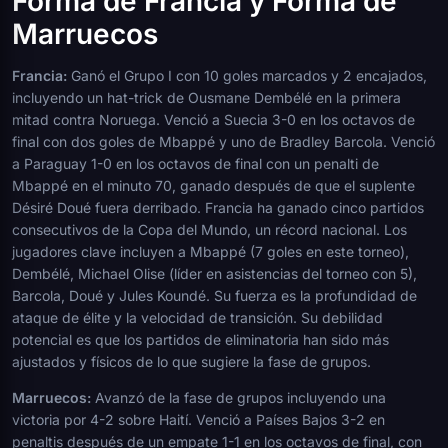
Forma de Francia y Forma de
Marruecos
Francia:
Ganó el Grupo I con 10 goles marcados y 2 encajados,
incluyendo un hat-trick de Ousmane Dembélé en la primera
mitad contra Noruega. Venció a Suecia 3-0 en los octavos de
final con dos goles de Mbappé y uno de Bradley Barcola. Venció
a Paraguay 1-0 en los octavos de final con un penalti de
Mbappé en el minuto 70, ganado después de que el suplente
Désiré Doué fuera derribado. Francia ha ganado cinco partidos
consecutivos de la Copa del Mundo, un récord nacional. Los
jugadores clave incluyen a Mbappé (7 goles en este torneo),
Dembélé, Michael Olise (líder en asistencias del torneo con 5),
Barcola, Doué y Jules Koundé. Su fuerza es la profundidad de
ataque de élite y la velocidad de transición. Su debilidad
potencial es que los partidos de eliminatoria han sido más
ajustados y físicos de lo que sugiere la fase de grupos.
Marruecos:
Avanzó de la fase de grupos incluyendo una
victoria por 4-2 sobre Haití. Venció a Países Bajos 3-2 en
penaltis después de un empate 1-1 en los octavos de final, con