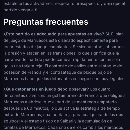
establece tus activadores, respeta tu presupuesto y deja que el
partido venga a ti.
Preguntas frecuentes
¿Este partido es adecuado para apuestas en vivo?
Sí. El plan
de juego de Marruecos está diseñado específicamente para
crear estados de juego cambiantes. Se sientan atrás, absorben
la presión y atacan en las transiciones, lo que significa que la
narrativa del partido puede cambiar rápidamente con un solo
gol o una tarjeta roja. El contraste de estilos entre el ataque de
posesión de Francia y el contraataque de bloque bajo de
Marruecos hace que los detonantes en juego sean muy legibles.
¿Qué detonantes en juego debo observar?
Los cuatro
detonantes clave son: un gol temprano de Francia que obligue a
Marruecos a abrirse; que el partido se mantenga empatado
después de 60 minutos, lo que activa la estrategia de tiempo
extra de Marruecos; una tarjeta roja para cualquiera de los dos
equipos; y el estado físico de Saibari y la acumulación de
tarjetas de Marruecos. Cada uno de ellos cambia los mercados