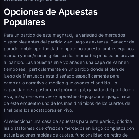
Opciones de Apuestas
Populares
Para un partido de esta magnitud, la variedad de mercados
disponibles antes del partido y en juego es extensa. Ganador del
partido, doble oportunidad, empate no apuesta, ambos equipos
marcan y más/menos goles son los mercados principales previos
al partido. Las apuestas en vivo añaden una capa de valor en
tiempo real, particularmente en un partido donde el plan de
juego de Marruecos está diseñado específicamente para
cambiar la narrativa a medida que avanza el partido. La
capacidad de apostar en el próximo gol, ganador del partido en
vivo, más/menos en vivo y apuestas de jugador en juego hace
de este encuentro uno de los más dinámicos de los cuartos de
final para los apostadores en vivo.
Al seleccionar una casa de apuestas para este partido, prioriza
las plataformas que ofrezcan mercados en juego completos con
actualizaciones rápidas de cuotas, funcionalidad de retiro de