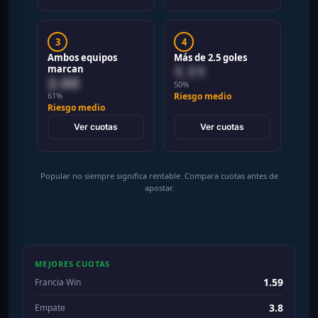
3
4
Ambos equipos
Más de 2.5 goles
1.11
marcan
2.00
50%
61%
Riesgo medio
Riesgo medio
Ver cuotas
Ver cuotas
Popular no siempre significa rentable. Compara cuotas antes de
apostar.
MEJORES CUOTAS
1.59
Francia Win
3.8
Empate