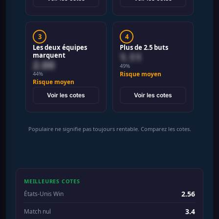
3
4
Les deux équipes
Plus de 2.5 buts
1.11
marquent
2.00
49%
44%
Risque moyen
Risque moyen
Voir les cotes
Voir les cotes
Populaire ne signifie pas toujours rentable. Comparez les cotes.
MEILLEURES COTES
2.56
États-Unis Win
3.4
Match nul