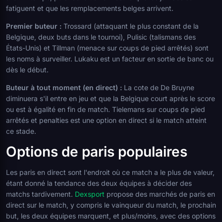
fatiguent et que les remplacements belges arrivent.
Premier buteur :
Trossard (attaquant le plus constant de la
Belgique, deux buts dans le tournoi), Pulisic (talismans des
États-Unis) et Tillman (menace sur coups de pied arrêtés) sont
les noms à surveiller. Lukaku est un facteur en sortie de banc ou
dès le début.
Buteur à tout moment (en direct) :
La cote de De Bruyne
diminuera s'il entre en jeu et que la Belgique court après le score
ou est à égalité en fin de match. Tielemans sur coups de pied
arrêtés et penalties est une option en direct si le match atteint
ce stade.
Options de paris populaires
Les paris en direct sont l'endroit où ce match a le plus de valeur,
étant donné la tendance des deux équipes à décider des
matchs tardivement.
Dexsport
propose des marchés de paris en
direct sur le match, y compris le vainqueur du match, le prochain
but, les deux équipes marquent, et plus/moins, avec des options