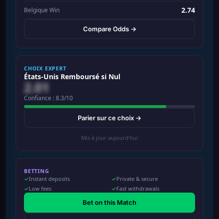
2.74
Belgique Win
Compare Odds →
CHOIX EXPERT
États-Unis Remboursé si Nul
2.01
Confiance : 8.3/10
Parier sur ce choix →
Mis à jour aujourd'hui
BETTING
Instant deposits
Private & secure
Low fees
Fast withdrawals
Bet on this Match