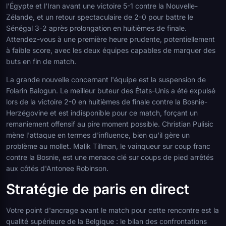
l'Égypte et l'Iran avant une victoire 5-1 contre la Nouvelle-
Zélande, et un retour spectaculaire de 2-0 pour battre le
Sénégal 3-2 après prolongation en huitièmes de finale.
Attendez-vous à une première heure prudente, potentiellement
à faible score, avec les deux équipes capables de marquer des
buts en fin de match.
La grande nouvelle concernant l'équipe est la suspension de
Folarin Balogun. Le meilleur buteur des États-Unis a été expulsé
lors de la victoire 2-0 en huitièmes de finale contre la Bosnie-
Herzégovine et est indisponible pour ce match, forçant un
remaniement offensif au pire moment possible. Christian Pulisic
mène l'attaque en termes d'influence, bien qu'il gère un
problème au mollet. Malik Tillman, le vainqueur sur coup franc
contre la Bosnie, est une menace clé sur coups de pied arrêtés
aux côtés d'Antonee Robinson.
Stratégie de paris en direct
Votre point d'ancrage avant le match pour cette rencontre est la
qualité supérieure de la Belgique : le bilan des confrontations