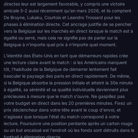
directes leur est largement favorable, y compris une victoire
amicale 5-2 aussi récemment qu'en mars 2026, et ils comptent
De Bruyne, Lukaku, Courtois et Leandro Trossard pour les
phases à élimination directe. Cet ancrage justifie de se pencher
vers la Belgique sur les marchés en direct lorsque le match est à
égalité ou serré, mais cela ne signifie pas de parier sur la
Belgique à n'importe quel prix à n'importe quel moment.
L'identité des États-Unis en tant que démarreurs rapides crée
une lecture claire avant le match : si les Américains marquent
tôt, l'habitude de la Belgique de démarrer lentement fait
basculer le paysage des paris en direct rapidement. De même,
si la Belgique absorbe la pression initiale et atteint la 30e minute
à égalité, sa sérénité et sa qualité individuelle deviennent plus
précieuses à mesure que le match s'ouvre. Ne gaspillez pas
votre budget en direct dans les 20 premières minutes. Fixez un
prix déclencheur dans votre tête avant le coup d'envoi, et
n'agissez que lorsque l'état du match correspond à votre
lecture. Poursuivre une position perdante après un carton rouge
ou un but encaissé est l'endroit où les fonds sont détruits dans le
football à élimination directe.