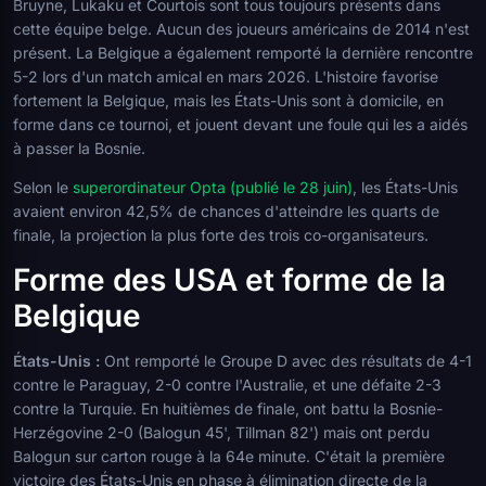
Bruyne, Lukaku et Courtois sont tous toujours présents dans
cette équipe belge. Aucun des joueurs américains de 2014 n'est
présent. La Belgique a également remporté la dernière rencontre
5-2 lors d'un match amical en mars 2026. L'histoire favorise
fortement la Belgique, mais les États-Unis sont à domicile, en
forme dans ce tournoi, et jouent devant une foule qui les a aidés
à passer la Bosnie.
Selon le
superordinateur Opta (publié le 28 juin)
, les États-Unis
avaient environ 42,5% de chances d'atteindre les quarts de
finale, la projection la plus forte des trois co-organisateurs.
Forme des USA et forme de la
Belgique
États-Unis :
Ont remporté le Groupe D avec des résultats de 4-1
contre le Paraguay, 2-0 contre l'Australie, et une défaite 2-3
contre la Turquie. En huitièmes de finale, ont battu la Bosnie-
Herzégovine 2-0 (Balogun 45', Tillman 82') mais ont perdu
Balogun sur carton rouge à la 64e minute. C'était la première
victoire des États-Unis en phase à élimination directe de la