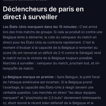
Déclencheurs de paris en
direct à surveiller
Les États-Unis marquent dans les 15 minutes :
C'est arrivé
lors des trois matchs de groupe. Si cela se produit ici contre une
Belgique lente à démarrer, la cote du vainqueur du match en
direct pour les États-Unis se contracte rapidement. C'est le
moment d'évaluer si la capacité de la Belgique à remonter au
score (ils ont renversé un déficit de 2-0 contre le Sénégal) rend
le match nul ou la victoire de la Belgique toujours possible.
Marchés à surveiller : vainqueur du match, prochain but, et mi-
temps/fin de match.
La Belgique marque en premier :
Sans Balogun, le point focal
de l'attaque américaine est incertain. Si la Belgique prend
l'avantage, la capacité des États-Unis à réagir devient une
véritable question. Les marchés en direct "les deux équipes
marquent" et "plus/moins de 2,5 buts" deviennent intéressants
ici, étant donné le récent bilan défensif de la Belgique et la