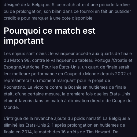
désigné de la Belgique. Si ce match atteint une période tardive
ou de prolongation, son bilan dans ce tournoi en fait un outsider
crédible pour marquer à une cote disponible.
Pourquoi ce match est
important
Les enjeux sont clairs : le vainqueur accède aux quarts de finale
du Match 98, contre le vainqueur du tableau Portugal/Croatie et
Espagne/Autriche. Pour les États-Unis, un quart de finale serait
leur meilleure performance en Coupe du Monde depuis 2002 et
représenterait un moment marquant pour le projet de
Pochettino. La victoire contre la Bosnie en huitièmes de finale
était, d'une certaine mesure, la première fois que les États-Unis
étaient favoris dans un match à élimination directe de Coupe du
Monde.
L'intrigue de la revanche ajoute du poids narratif. La Belgique a
éliminé les États-Unis 2-1 après prolongation en huitièmes de
finale en 2014, le match des 16 arrêts de Tim Howard. De