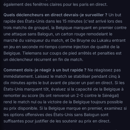
également des fenêtres claires pour les paris en direct.
Quels déclencheurs en direct devrais-je surveiller ?
Un but
rapide des États-Unis dans les 15 minutes (c'est arrivé lors des
trois matchs de groupe), la Belgique marquant en premier contre
une attaque sans Balogun, un carton rouge remodelant le
marché du vainqueur du match, et De Bruyne ou Lukaku entrant
en jeu en seconde mi-temps comme injection de qualité de la
Belgique. Tielemans sur coups de pied arrêtés et penalties est
un déclencheur récurrent en fin de match.
Comment dois-je réagir à un but rapide ?
Ne réagissez pas
immédiatement. Laissez le match se stabiliser pendant cinq à
dix minutes après le but avant de placer un pari en direct. Si les
États-Unis marquent tôt, évaluez si la capacité de la Belgique à
remonter au score (ils ont renversé un 2-0 contre le Sénégal)
rend le match nul ou la victoire de la Belgique toujours possible
au prix disponible. Si la Belgique marque en premier, examinez si
les options offensives des États-Unis sans Balogun sont
suffisantes pour justifier de les soutenir au prix en direct.