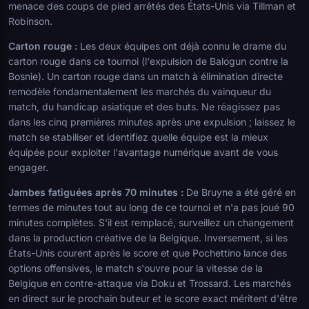
menace des coups de pied arrêtés des États-Unis via Tillman et
Robinson.
Carton rouge :
Les deux équipes ont déjà connu le drame du
carton rouge dans ce tournoi (l'expulsion de Balogun contre la
Bosnie). Un carton rouge dans un match à élimination directe
remodèle fondamentalement les marchés du vainqueur du
match, du handicap asiatique et des buts. Ne réagissez pas
dans les cinq premières minutes après une expulsion ; laissez le
match se stabiliser et identifiez quelle équipe est la mieux
équipée pour exploiter l'avantage numérique avant de vous
engager.
Jambes fatiguées après 70 minutes :
De Bruyne a été géré en
termes de minutes tout au long de ce tournoi et n'a pas joué 90
minutes complètes. S'il est remplacé, surveillez un changement
dans la production créative de la Belgique. Inversement, si les
États-Unis courent après le score et que Pochettino lance des
options offensives, le match s'ouvre pour la vitesse de la
Belgique en contre-attaque via Doku et Trossard. Les marchés
en direct sur le prochain buteur et le score exact méritent d'être