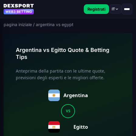
Registrati
IT
pagina iniziale
/
argentina vs egypt
Argentina vs Egitto Quote & Betting
Tips
Anteprima della partita con le ultime quote,
previsioni degli esperti e le migliori offerte.
Argentina
VS
Egitto