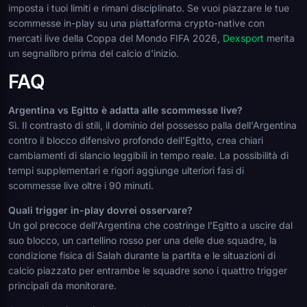
imposta i tuoi limiti e rimani disciplinato. Se vuoi piazzare le tue
scommesse in-play su una piattaforma crypto-native con
mercati live della Coppa del Mondo FIFA 2026,
Dexsport
merita
un segnalibro prima del calcio d'inizio.
FAQ
Argentina vs Egitto è adatta alle scommesse live?
Sì. Il contrasto di stili, il dominio del possesso palla dell'Argentina
contro il blocco difensivo profondo dell'Egitto, crea chiari
cambiamenti di slancio leggibili in tempo reale. La possibilità di
tempi supplementari e rigori aggiunge ulteriori fasi di
scommesse live oltre i 90 minuti.
Quali trigger in-play dovrei osservare?
Un gol precoce dell'Argentina che costringe l'Egitto a uscire dal
suo blocco, un cartellino rosso per una delle due squadre, la
condizione fisica di Salah durante la partita e le situazioni di
calcio piazzato per entrambe le squadre sono i quattro trigger
principali da monitorare.