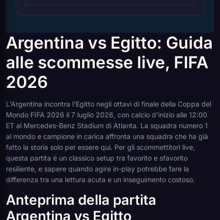
Argentina vs Egitto: Guida
alle scommesse live, FIFA
2026
L'Argentina incontra l'Egitto negli ottavi di finale della Coppa del
Mondo FIFA 2026 il 7 luglio 2026, con calcio d'inizio alle 12:00
ET al Mercedes-Benz Stadium di Atlanta. La squadra numero 1
al mondo e campione in carica affronta una squadra che ha già
fatto la storia solo per essere qui. Per gli scommettitori live,
questa partita è un classico setup tra favorito e sfavorito
resiliente, e sapere quando agire in-play potrebbe fare la
differenza tra una lettura acuta e un inseguimento costoso.
Anteprima della partita
Argentina vs Egitto