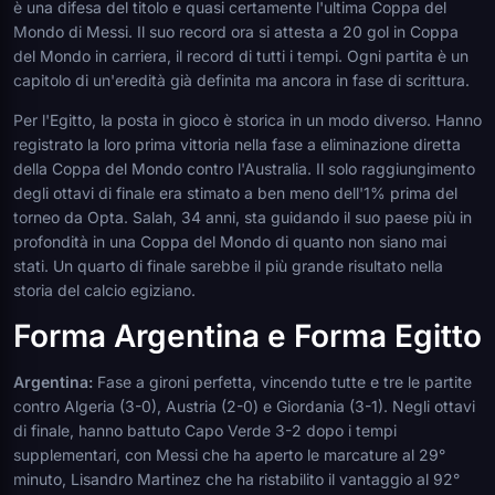
è una difesa del titolo e quasi certamente l'ultima Coppa del
Mondo di Messi. Il suo record ora si attesta a 20 gol in Coppa
del Mondo in carriera, il record di tutti i tempi. Ogni partita è un
capitolo di un'eredità già definita ma ancora in fase di scrittura.
Per l'Egitto, la posta in gioco è storica in un modo diverso. Hanno
registrato la loro prima vittoria nella fase a eliminazione diretta
della Coppa del Mondo contro l'Australia. Il solo raggiungimento
degli ottavi di finale era stimato a ben meno dell'1% prima del
torneo da Opta. Salah, 34 anni, sta guidando il suo paese più in
profondità in una Coppa del Mondo di quanto non siano mai
stati. Un quarto di finale sarebbe il più grande risultato nella
storia del calcio egiziano.
Forma Argentina e Forma Egitto
Argentina:
Fase a gironi perfetta, vincendo tutte e tre le partite
contro Algeria (3-0), Austria (2-0) e Giordania (3-1). Negli ottavi
di finale, hanno battuto Capo Verde 3-2 dopo i tempi
supplementari, con Messi che ha aperto le marcature al 29°
minuto, Lisandro Martinez che ha ristabilito il vantaggio al 92°