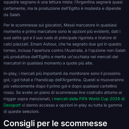
squadre segnano è una lettura mista: l'Argentina segnerà quasi
certamente, ma la produzione dell'Egitto è modesta e dipende
da Salah.
Per le scommesse sui giocatori, Messi marcatore in qualsiasi
momento e primo marcatore sono le opzioni più evidenti, dati i
suoi sette gol e il suo ruolo di principale rigorista e tiratore di
calci piazzati. Emam Ashour, che ha segnato due gol in questo
torneo, inclusa l'apertura contro l'Australia, è l'opzione non-Salah
più produttiva dell'Egitto e merita un'occhiata nei mercati dei
marcatori in qualsiasi momento a quote più alte.
In-play, i mercati più importanti da monitorare sono il prossimo
gol, i gol totali e l'handicap dell'Argentina. Questi si muoveranno
più velocemente dopo il primo gol e dopo qualsiasi cartellino
rosso. Se avete un piano di scommesse live costruito attorno ai
trigger sopra menzionati, i
mercati della FIFA World Cup 2026 di
Dexsport
vi danno accesso a opzioni in-play su tutta la gamma
di queste selezioni.
Consigli per le scommesse