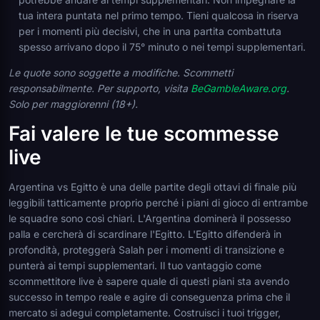
tua intera puntata nel primo tempo. Tieni qualcosa in riserva
per i momenti più decisivi, che in una partita combattuta
spesso arrivano dopo il 75° minuto o nei tempi supplementari.
Le quote sono soggette a modifiche. Scommetti
responsabilmente. Per supporto, visita
BeGambleAware.org
.
Solo per maggiorenni (18+).
Fai valere le tue scommesse
live
Argentina vs Egitto è una delle partite degli ottavi di finale più
leggibili tatticamente proprio perché i piani di gioco di entrambe
le squadre sono così chiari. L'Argentina dominerà il possesso
palla e cercherà di scardinare l'Egitto. L'Egitto difenderà in
profondità, proteggerà Salah per i momenti di transizione e
punterà ai tempi supplementari. Il tuo vantaggio come
scommettitore live è sapere quale di questi piani sta avendo
successo in tempo reale e agire di conseguenza prima che il
mercato si adegui completamente. Costruisci i tuoi trigger,