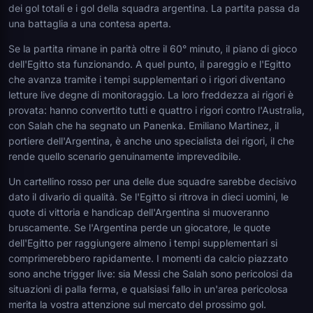
dei gol totali e i gol della squadra argentina. La partita passa da
una battaglia a una contesa aperta.
Se la partita rimane in parità oltre il 60° minuto, il piano di gioco
dell'Egitto sta funzionando. A quel punto, il pareggio e l'Egitto
che avanza tramite i tempi supplementari o i rigori diventano
letture live degne di monitoraggio. La loro freddezza ai rigori è
provata: hanno convertito tutti e quattro i rigori contro l'Australia,
con Salah che ha segnato un Panenka. Emiliano Martinez, il
portiere dell'Argentina, è anche uno specialista dei rigori, il che
rende quello scenario genuinamente imprevedibile.
Un cartellino rosso per una delle due squadre sarebbe decisivo
dato il divario di qualità. Se l'Egitto si ritrova in dieci uomini, le
quote di vittoria e handicap dell'Argentina si muoveranno
bruscamente. Se l'Argentina perde un giocatore, le quote
dell'Egitto per raggiungere almeno i tempi supplementari si
comprimerebbero rapidamente. I momenti da calcio piazzato
sono anche trigger live: sia Messi che Salah sono pericolosi da
situazioni di palla ferma, e qualsiasi fallo in un'area pericolosa
merita la vostra attenzione sul mercato del prossimo gol.