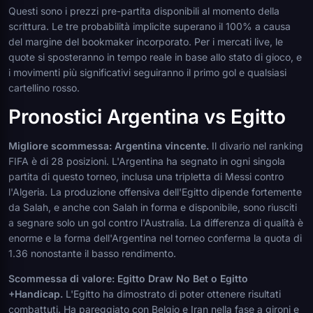
Questi sono i prezzi pre-partita disponibili al momento della
scrittura. Le tre probabilità implicite superano il 100% a causa
del margine del bookmaker incorporato. Per i mercati live, le
quote si sposteranno in tempo reale in base allo stato di gioco, e
i movimenti più significativi seguiranno il primo gol e qualsiasi
cartellino rosso.
Pronostici Argentina vs Egitto
Migliore scommessa: Argentina vincente.
Il divario nel ranking
FIFA è di 28 posizioni. L'Argentina ha segnato in ogni singola
partita di questo torneo, inclusa una tripletta di Messi contro
l'Algeria. La produzione offensiva dell'Egitto dipende fortemente
da Salah, e anche con Salah in forma e disponibile, sono riusciti
a segnare solo un gol contro l'Australia. La differenza di qualità è
enorme e la forma dell'Argentina nel torneo conferma la quota di
1.36 nonostante il basso rendimento.
Scommessa di valore: Egitto Draw No Bet o Egitto
+Handicap.
L'Egitto ha dimostrato di poter ottenere risultati
combattuti. Ha pareggiato con Belgio e Iran nella fase a gironi e