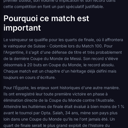
premier buteur, son volume d'implication et son record dans
cette compétition en font un pari spéculatif justifiable.
Pourquoi ce match est
important
Le vainqueur se qualifie pour les quarts de finale, où il affrontera
le vainqueur de Suisse - Colombie lors du Match 100. Pour
l'Argentine, il s'agit d'une défense de titre et très probablement
de la dernière Coupe du Monde de Messi. Son record s'élève
désormais à 20 buts en Coupe du Monde, le record absolu.
Chaque match est un chapitre d'un héritage déjà défini mais
toujours en cours d'écriture.
Pour l'Égypte, les enjeux sont historiques d'une autre manière.
Ils ont enregistré leur toute première victoire en phase à
élimination directe de la Coupe du Monde contre l'Australie.
Atteindre les huitièmes de finale était évalué à bien moins de 1 %
avant le tournoi par Opta. Salah, 34 ans, mène son pays plus
loin dans une Coupe du Monde qu'ils ne l'ont jamais été. Un
quart de finale serait le plus grand exploit de l'histoire du