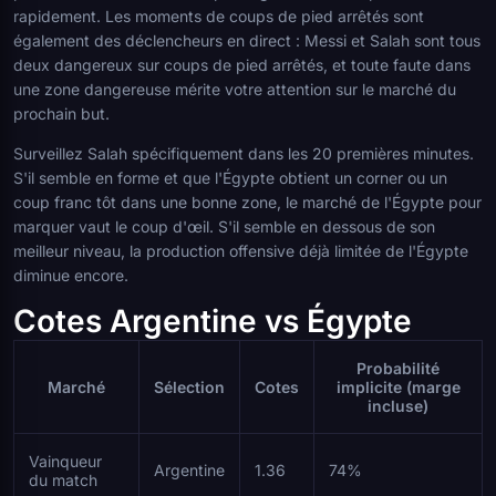
rapidement. Les moments de coups de pied arrêtés sont
également des déclencheurs en direct : Messi et Salah sont tous
deux dangereux sur coups de pied arrêtés, et toute faute dans
une zone dangereuse mérite votre attention sur le marché du
prochain but.
Surveillez Salah spécifiquement dans les 20 premières minutes.
S'il semble en forme et que l'Égypte obtient un corner ou un
coup franc tôt dans une bonne zone, le marché de l'Égypte pour
marquer vaut le coup d'œil. S'il semble en dessous de son
meilleur niveau, la production offensive déjà limitée de l'Égypte
diminue encore.
Cotes Argentine vs Égypte
Probabilité
Marché
Sélection
Cotes
implicite (marge
incluse)
Vainqueur
Argentine
1.36
74%
du match