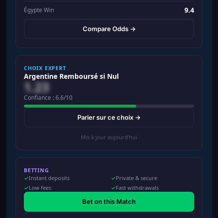
9.4
Égypte Win
Compare Odds →
CHOIX EXPERT
Argentine Remboursé si Nul
1.23
Confiance : 6.6/10
Parier sur ce choix →
Mis à jour aujourd'hui
BETTING
Instant deposits
Private & secure
Low fees
Fast withdrawals
Bet on this Match