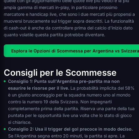
quelle con gli aggiornamenti delle quote live più veloci e la più
ampia gamma di mercati in-play, in particolare prossimo
marcatore e handicap live, che sono i due mercati più propensi a
muoversi bruscamente sui trigger sopra descritti. La funzionalità
di cash-out è anche da controllare prima del calcio d'inizio dato
quanto volatile questa partita potrebbe diventare.
Esplora le Opzioni di Scommessa per Argentina vs Svizzer
Consigli per le Scommesse
Consiglio 1: Punta sull'Argentina pre-partita ma non
esaurire le risorse per il live.
La probabilità implicita del 58%
è un giusto ancoraggio per la squadra numero uno al mondo
contro la numero 19 della Svizzera. Non impegnarti
completamente prima della partita. Riserva una parte della tua
puntata per le opportunità live una volta che lo stato di gioco
si chiarisce.
Consiglio 2: Usa il trigger del gol precoce in modo deciso.
Se l'Argentina segna entro 20 minuti, la partita si apre. La