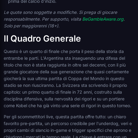
prima del calcio d'inizio.
Le quote sono soggette a modifiche. Si prega di giocare
responsabilmente. Per supporto, visita
BeGambleAware.org
.
Solo per maggiorenni (18+).
Il Quadro Generale
Questo è un quarto di finale che porta il peso della storia da
entrambe le parti. L'Argentina sta inseguendo una difesa del
titolo che non è stata raggiunta in oltre sei decenni, con il più
grande giocatore della sua generazione che quasi certamente
giocherà la sua ultima partita di Coppa del Mondo in questo
stadio se non riusciranno. La Svizzera sta scrivendo il proprio
capitolo: un primo quarto di finale in 72 anni, costruito sulla
disciplina difensiva, sulla nervosità dei rigori e su un portiere
come Kobel che ha già vinto una serie di rigori in questo torneo.
Per gli scommettitori live, questa partita offre tutto: un chiaro
favorito pre-partita, un percorso credibile per l'underdog, veri e
propri cambi di slancio in-game e trigger specifici che aprono e
chiudono i mercati in tempo reale. La chiave è entrare con un