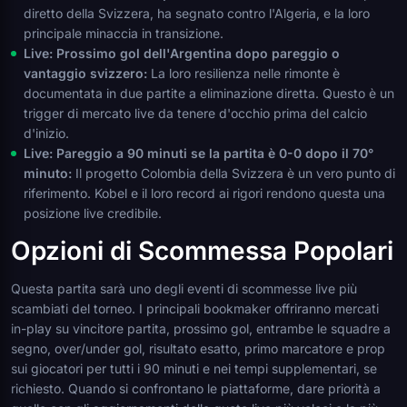
diretto della Svizzera, ha segnato contro l'Algeria, e la loro
principale minaccia in transizione.
Live: Prossimo gol dell'Argentina dopo pareggio o
vantaggio svizzero:
La loro resilienza nelle rimonte è
documentata in due partite a eliminazione diretta. Questo è un
trigger di mercato live da tenere d'occhio prima del calcio
d'inizio.
Live: Pareggio a 90 minuti se la partita è 0-0 dopo il 70°
minuto:
Il progetto Colombia della Svizzera è un vero punto di
riferimento. Kobel e il loro record ai rigori rendono questa una
posizione live credibile.
Opzioni di Scommessa Popolari
Questa partita sarà uno degli eventi di scommesse live più
scambiati del torneo. I principali bookmaker offriranno mercati
in-play su vincitore partita, prossimo gol, entrambe le squadre a
segno, over/under gol, risultato esatto, primo marcatore e prop
sui giocatori per tutti i 90 minuti e nei tempi supplementari, se
richiesto. Quando si confrontano le piattaforme, dare priorità a