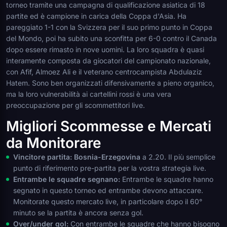
torneo tramite una campagna di qualificazione asiatica di 18
partite ed è campione in carica della Coppa d'Asia. Ha
pareggiato 1-1 con la Svizzera per il suo primo punto in Coppa
del Mondo, poi ha subito una sconfitta per 6-0 contro il Canada
dopo essere rimasto in nove uomini. La loro squadra è quasi
interamente composta da giocatori del campionato nazionale,
con Afif, Almoez Ali e il veterano centrocampista Abdulaziz
Hatem. Sono ben organizzati difensivamente a pieno organico,
ma la loro vulnerabilità ai cartellini rossi è una vera
preoccupazione per gli scommettitori live.
Migliori Scommesse e Mercati
da Monitorare
Vincitore partita: Bosnia-Erzegovina
a 2.20. Il più semplice
punto di riferimento pre-partita per la vostra strategia live.
Entrambe le squadre segnano:
Entrambe le squadre hanno
segnato in questo torneo ed entrambe devono attaccare.
Monitorate questo mercato live, in particolare dopo il 60°
minuto se la partita è ancora senza gol.
Over/under gol:
Con entrambe le squadre che hanno bisogno