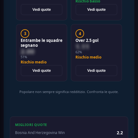
Rischio basso
Vedi quote
Vedi quote
3
4
Entrambe le squadre
Over 2.5 gol
1.11
segnano
2.00
62%
51%
Rischio medio
Rischio medio
Vedi quote
Vedi quote
Popolare non sempre significa redditizio. Confronta le quote.
MIGLIORI QUOTE
2.2
Bosnia And Herzegovina Win