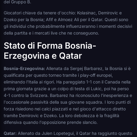
del Gruppo B.
Giocatori chiave da tenere d'occhio: Kolasinac, Demirovic e
Dzeko per la Bosnia; Afif e Almoez Ali per il Qatar. Questi sono
gli individui che probabilmente influenzeranno i momenti decisivi
della partita e i mercati live che ne conseguono.
Stato di Forma Bosnia-
Erzegovina e Qatar
Bosnia-Erzegovina:
Allenata da Sergej Barbarez, la Bosnia si è
qualificata per questo torneo tramite i play-off europei,
eliminando l'Italia ai rigori. Ha pareggiato 1-1 con il Canada nella
prima giornata grazie a un colpo di testa di Lukic, poi ha perso
4-1 contro la Svizzera. Barbarez ha riconosciuto l'inesperienza e
l'occasionale passività della sua giovane squadra. I loro punti di
forza risiedono nei calci piazzati e nel gioco d'attacco diretto
tramite Demirovic e Dzeko. La loro debolezza è la fragilità
difensiva quando l'opposizione prende slancio.
Qatar:
Allenato da Julen Lopetegui, il Qatar ha raggiunto questo