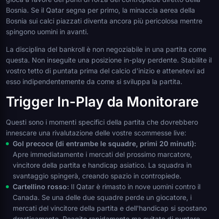
Bosnia. Se il Qatar segna per primo, la minaccia aerea della
Bosnia sui calci piazzati diventa ancora più pericolosa mentre
spingono uomini in avanti.
La disciplina del bankroll è non negoziabile in una partita come
questa. Non inseguite una posizione in-play perdente. Stabilite il
vostro tetto di puntata prima del calcio d'inizio e attenetevi ad
esso indipendentemente da come si sviluppa la partita.
Trigger In-Play da Monitorare
Questi sono i momenti specifici della partita che dovrebbero
innescare una rivalutazione delle vostre scommesse live:
Gol precoce (di entrambe le squadre, primi 20 minuti):
Apre immediatamente i mercati del prossimo marcatore,
vincitore della partita e handicap asiatico. La squadra in
svantaggio spingerà, creando spazio in contropiede.
Cartellino rosso:
Il Qatar è rimasto in nove uomini contro il
Canada. Se una delle due squadre perde un giocatore, i
mercati del vincitore della partita e dell'handicap si spostano
drasticamente. Reagite rapidamente ma evitate di puntare