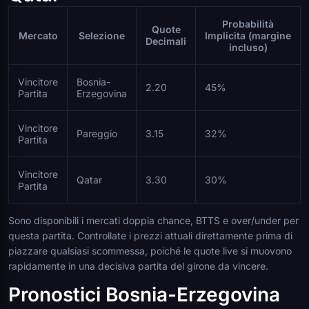
Probabilità
Quote
Mercato
Selezione
Implicita (margine
Decimali
incluso)
Vincitore
Bosnia-
2.20
45%
Partita
Erzegovina
Vincitore
Pareggio
3.15
32%
Partita
Vincitore
Qatar
3.30
30%
Partita
Sono disponibili i mercati doppia chance, BTTS e over/under per
questa partita. Controllate i prezzi attuali direttamente prima di
piazzare qualsiasi scommessa, poiché le quote live si muovono
rapidamente in una decisiva partita del girone da vincere.
Pronostici Bosnia-Erzegovina