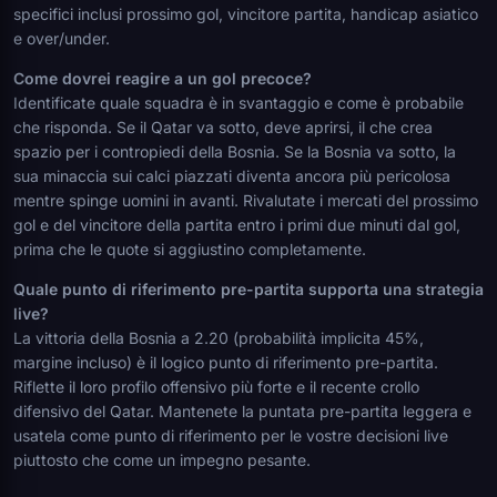
specifici inclusi prossimo gol, vincitore partita, handicap asiatico
e over/under.
Come dovrei reagire a un gol precoce?
Identificate quale squadra è in svantaggio e come è probabile
che risponda. Se il Qatar va sotto, deve aprirsi, il che crea
spazio per i contropiedi della Bosnia. Se la Bosnia va sotto, la
sua minaccia sui calci piazzati diventa ancora più pericolosa
mentre spinge uomini in avanti. Rivalutate i mercati del prossimo
gol e del vincitore della partita entro i primi due minuti dal gol,
prima che le quote si aggiustino completamente.
Quale punto di riferimento pre-partita supporta una strategia
live?
La vittoria della Bosnia a 2.20 (probabilità implicita 45%,
margine incluso) è il logico punto di riferimento pre-partita.
Riflette il loro profilo offensivo più forte e il recente crollo
difensivo del Qatar. Mantenete la puntata pre-partita leggera e
usatela come punto di riferimento per le vostre decisioni live
piuttosto che come un impegno pesante.