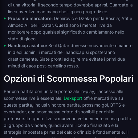
di una vittoria, il secondo tempo dovrebbe aprirsi. Guardate la
linea over live man mano che il gioco progredisce.
Prossimo marcatore:
Demirovic e Dzeko per la Bosnia; Afif e
Almoez Ali per il Qatar. Questi sono i mercati live da
monitorare dopo qualsiasi significativo cambiamento nello
stato di gioco.
Handicap asiatico:
Se il Qatar dovesse nuovamente rimanere
in dieci uomini, i mercati dell'handicap si sposteranno
drasticamente. Siate pronti ad agire ma evitate i primi due
minuti di caos post-cartellino rosso.
Opzioni di Scommessa Popolari
Per una partita con un tale potenziale in-play, l'accesso alle
scommesse live è essenziale.
Dexsport
offre mercati live su
questa partita, inclusi vincitore partita, prossimo gol, BTTS e
over/under, con scommesse cripto disponibili per chi le
preferisce. Le quote live si muovono velocemente in una partita
di gruppo da vincere, quindi avere il conto finanziato e la
strategia impostata prima del calcio d'inizio è fondamentale. Il