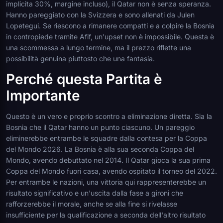
implicita 30%, margine incluso), il Qatar non è senza speranza.
Hanno pareggiato con la Svizzera e sono allenati da Julen
Lopetegui. Se riescono a rimanere compatti e a colpire la Bosnia
in contropiede tramite Afif, un'upset non è impossibile. Questa è
una scommessa a lungo termine, ma il prezzo riflette una
possibilità genuina piuttosto che una fantasia.
Perché questa Partita è
Importante
Questo è un vero e proprio scontro a eliminazione diretta. Sia la
Bosnia che il Qatar hanno un punto ciascuno. Un pareggio
eliminerebbe entrambe le squadre dalla contesa per la Coppa
del Mondo 2026. La Bosnia è alla sua seconda Coppa del
Mondo, avendo debuttato nel 2014. Il Qatar gioca la sua prima
Coppa del Mondo fuori casa, avendo ospitato il torneo del 2022.
Per entrambe le nazioni, una vittoria qui rappresenterebbe un
risultato significativo e un'uscita dalla fase a gironi che
rafforzerebbe il morale, anche se alla fine si rivelasse
insufficiente per la qualificazione a seconda dell'altro risultato