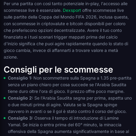
Per una partita con così tanto potenziale in-play, l'accesso alle
scommesse live è essenziale.
Dexsport
offre scommesse live
sulle partite della Coppa del Mondo FIFA 2026, inclusa questa,
con scommesse in criptovalute e bitcoin disponibili per coloro
che preferiscono opzioni decentralizzate. Avere il tuo conto
finanziato e i tuoi scenari trigger mappati prima del calcio
d'inizio significa che puoi agire rapidamente quando lo stato di
gioco cambia, invece di affannarti a trovare valore a metà
azione.
Consigli per le scommesse
Consiglio 1:
Non scommettere sulla Spagna a 1.35 pre-partita
senza un piano chiaro per cosa succede se l'Arabia Saudita
tiene duro oltre l'ora di gioco. Il prezzo offre poco margine.
Consiglio 2:
Se l'Arabia Saudita segna per prima, aspetta uno
o due minuti prima di agire. Valuta se la Spagna spinge
davvero in avanti o se il gol è stato contro il corso del gioco.
Consiglio 3:
Osserva il tempo di introduzione di Lamine
Yamal. Se inizia o entra prima del 60° minuto, la minaccia
offensiva della Spagna aumenta significativamente in base al