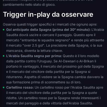
cambiamento nello stato di gioco.
Trigger in-play da osservare
Osserva questi trigger specifici e i mercati che ognuno apre:
Gol anticipato della Spagna (prima del 30° minuto):
L'Arabia
Saudita dovrà uscire e cercare il pareggio. Questo apre il
mercato "entrambe le squadre segnano" e rende più attraente
il mercato "over 2.5 gol". La precisione della Spagna, o la sua
mancanza, diventa la lettura chiave.
L'Arabia Saudita segna per prima:
Questo è il loro modello
dalla partita contro l'Uruguay. Se Al-Dawsari o Al-Brikan li
portano in vantaggio, il mercato del prossimo gol della Spagna
e il mercato del vincitore della partita per la Spagna si
ridurranno. Aspetta di vedere se la Spagna cambia davvero la
sua formazione prima di scommettere su di loro.
Cartellino rosso:
Un cartellino rosso per l'Arabia Saudita apre
il mercato del vincitore della partita per la Spagna a quote
ridotte. Un cartellino rosso per la Spagna rende interessanti i
mercati del pareggio e della vittoria dell'Arabia Saudita.