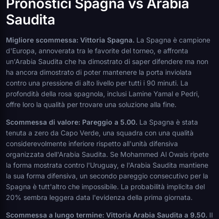
Pronostici Spagna vs Arabia
Saudita
Migliore scommessa: Vittoria Spagna.
La Spagna è campione
d'Europa, annoverata tra le favorite del torneo, e affronta
un'Arabia Saudita che ha dimostrato di saper difendere ma non
ha ancora dimostrato di poter mantenere la porta inviolata
contro una pressione di alto livello per tutti i 90 minuti. La
profondità della rosa spagnola, inclusi Lamine Yamal e Pedri,
offre loro la qualità per trovare una soluzione alla fine.
Scommessa di valore: Pareggio a 5.00.
La Spagna è stata
tenuta a zero da Capo Verde, una squadra con una qualità
considerevolmente inferiore rispetto all'unità difensiva
organizzata dell'Arabia Saudita. Se Mohammed Al Owais ripete
la forma mostrata contro l'Uruguay, e l'Arabia Saudita mantiene
la sua forma difensiva, un secondo pareggio consecutivo per la
Spagna è tutt'altro che impossibile. La probabilità implicita del
20% sembra leggera data l'evidenza della prima giornata.
Scommessa a lungo termine: Vittoria Arabia Saudita a 9.50.
Il