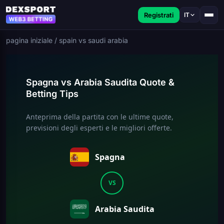
Registrati
IT
pagina iniziale
/
spain vs saudi arabia
Spagna vs Arabia Saudita Quote &
Betting Tips
Anteprima della partita con le ultime quote,
previsioni degli esperti e le migliori offerte.
Spagna
VS
Arabia Saudita