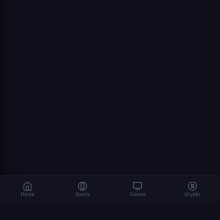
Home
Sports
Casino
Crypto