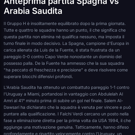
Anteprima partita Spagna vs
Arabia Saudita
Il Gruppo H è insolitamente equilibrato dopo la prima giornata.
Tutte e quattro le squadre hanno un punto, il che significa che
questa partita non elimina né qualifica nessuno, ma imposta il
turno finale in modo decisivo. La Spagna, campione d'Europa in
carica allenata da Luis de la Fuente, è stata frustrata da un
pareggio 0-0 contro Capo Verde nonostante un dominio del
possesso palla. De la Fuente ha ammesso che la sua squadra
"ha peccato di freschezza e precisione" e deve risolvere come
superare blocchi difensivi profondi.
L'Arabia Saudita ha ottenuto un combattuto pareggio 1-1 contro
l'Uruguay a Miami, portandosi in vantaggio con Abdulelah Al
Amri al 41° minuto prima di subire un gol nel finale. Salem Al-
Dawsari ha dichiarato che la squadra è venuta per vincere e può
puntare alla qualificazione. I Falchi Verdi cercano un posto nella
fase a eliminazione diretta per la prima volta da USA 1994, il che
aggiunge una motivazione genuina. Tatticamente, hanno difeso
profondamente e ripartito velocemente contro l'Uruguay, un