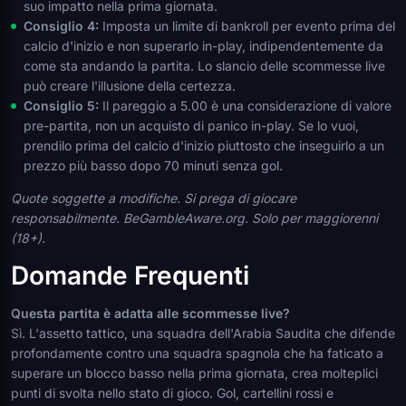
suo impatto nella prima giornata.
Consiglio 4:
Imposta un limite di bankroll per evento prima del
calcio d'inizio e non superarlo in-play, indipendentemente da
come sta andando la partita. Lo slancio delle scommesse live
può creare l'illusione della certezza.
Consiglio 5:
Il pareggio a 5.00 è una considerazione di valore
pre-partita, non un acquisto di panico in-play. Se lo vuoi,
prendilo prima del calcio d'inizio piuttosto che inseguirlo a un
prezzo più basso dopo 70 minuti senza gol.
Quote soggette a modifiche. Si prega di giocare
responsabilmente. BeGambleAware.org. Solo per maggiorenni
(18+).
Domande Frequenti
Questa partita è adatta alle scommesse live?
Sì. L'assetto tattico, una squadra dell'Arabia Saudita che difende
profondamente contro una squadra spagnola che ha faticato a
superare un blocco basso nella prima giornata, crea molteplici
punti di svolta nello stato di gioco. Gol, cartellini rossi e