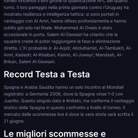
torneo vincendo il loro girone di qualificazione AFC del quarto
turno. Il loro pareggio nella prima giornata contro l'Uruguay ha
mostrato resilienza e intelligenza tattica: si sono portati in
vantaggio con Al Amri, hanno difeso profondamente e hanno
subito gol solo nel finale. Mohammed Al Owais è stato
eccezionale in porta. Salem Al-Dawsari ha chiarito che la
squadra crede di poter raggiungere la fase a eliminazione
diretta. L'XI probabile è: Al-Aqidi; Abdulhamid, Al-Tambakti, Al-
Amri, Kadesh; Al-Khaibari, Kanno, Al-Juwayr; Mandash, Al-
Brikan, Salem Al-Dawsari.
Record Testa a Testa
Spagna e Arabia Saudita hanno un solo incontro ai Mondiali
registrato: a Germania 2006, dove la Spagna vinse 1-0 con
Juanito. Questo singolo dato è limitato, ma conferma il vantaggio
storico della Spagna in questo confronto a livello di torneo. Il
mercato delle scommesse live è dove la vera storia sarà scritta il
21 giugno.
Le migliori scommesse e