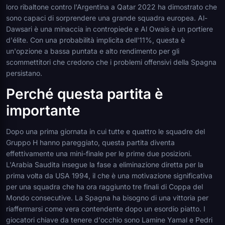
loro ribaltone contro l'Argentina a Qatar 2022 ha dimostrato che
sono capaci di sorprendere una grande squadra europea. Al-
Dawsari è una minaccia in contropiede e Al Owais è un portiere
d'élite. Con una probabilità implicita dell'11%, questa è
un'opzione a bassa puntata e alto rendimento per gli
scommettitori che credono che i problemi offensivi della Spagna
persistano.
Perché questa partita è
importante
Dopo una prima giornata in cui tutte e quattro le squadre del
Gruppo H hanno pareggiato, questa partita diventa
effettivamente una mini-finale per le prime due posizioni.
L'Arabia Saudita insegue la fase a eliminazione diretta per la
prima volta da USA 1994, il che è una motivazione significativa
per una squadra che ha ora raggiunto tre finali di Coppa del
Mondo consecutive. La Spagna ha bisogno di una vittoria per
riaffermarsi come vera contendente dopo un esordio piatto. I
giocatori chiave da tenere d'occhio sono Lamine Yamal e Pedri