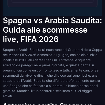
Spagna vs Arabia Saudita:
Guida alle scommesse
live, FIFA 2026
Spagna e Arabia Saudita si incontrano nel Gruppo H della Coppa
del Mondo FIFA 2026 domenica 21 giugno, con calcio d'inizio
locale alle 12:00 all'Atlanta Stadium. Entrambe le squadre
arrivano da pareggi nella prima giornata, e questa partita si
preannuncia come un confronto teso e tatticamente carico. Se
scommetti dal vivo, le dinamiche di gioco qui sono ricche: una
squadra dell'Arabia Saudita che difende profondamente contro
una Spagna che ha faticato a superare un blocco basso pochi
giorni fa. Mantieni il tuo bankroll disciplinato e i tuoi trigger
affilati.