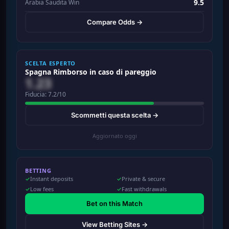
9.5
Arabia Saudita Win
Compare Odds →
SCELTA ESPERTO
Spagna Rimborso in caso di pareggio
1.23
Fiducia: 7.2/10
Scommetti questa scelta →
Aggiornato oggi
BETTING
Instant deposits
Private & secure
Low fees
Fast withdrawals
Bet on this Match
View Betting Sites →