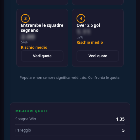
3
4
Entrambe le squadre
Over 2.5 gol
1.11
segnano
2.00
52%
54%
Rischio medio
Rischio medio
Vedi quote
Vedi quote
Popolare non sempre significa redditizio. Confronta le quote.
MIGLIORI QUOTE
1.35
Spagna Win
5
Pareggio