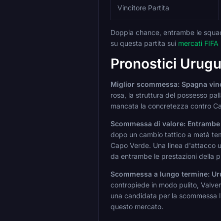
Vincitore Partita
Doppia chance, entrambe le squadre
su questa partita sui
mercati FIFA
Pronostici Urug
Miglior scommessa: Spagna vin
rosa, la struttura del possesso pa
mancata la concretezza contro Cap
Scommessa di valore: Entrambe
dopo un cambio tattico a metà tem
Capo Verde. Una linea d'attacco ur
da entrambe le prestazioni della p
Scommessa a lungo termine: Ur
contropiede in modo pulito, Valve
una candidata per la scommessa li
questo mercato.