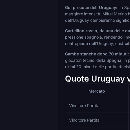
Gol precoce dell'Uruguay:
La Spa
maggiore intensità. Mikel Merino ha
dell'Uruguay cambieranno significa
Cartellino rosso, da una delle du
pressione spagnola, rendendo i merc
contropiede dell'Uruguay, costruita
Gambe stanche dopo 70 minuti:
giocatori tecnici della Spagna, in 
ultimi 20 minuti delle partite deci
Quote Uruguay 
Mercato
Vincitore Partita
Vincitore Partita