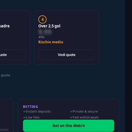
4
uadre
Over 2.5 gol
1.11
49%
Rischio medio
uote
Vedi quote
e quote.
BETTING
Instant deposits
Private & secure
Low fees
Fast withdrawals
Bet on this Match