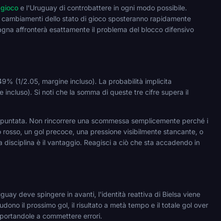
 gioco
e l'Uruguay di controbattere in ogni modo possibile.
 i cambiamenti dello stato di gioco sposteranno rapidamente
pagna affronterà esattamente il problema del blocco difensivo
 49% (1/2.05, margine incluso). La probabilità implicita
 incluso). Si noti che la somma di queste tre cifre supera il
miti di puntata. Non rincorrere una scommessa semplicemente perché i
no rosso, un gol precoce, una pressione visibilmente stancante, o
a disciplina è il vantaggio. Reagisci a ciò che sta accadendo in
uay deve spingere in avanti, l'identità reattiva di Bielsa viene
ludono il prossimo gol, il risultato a metà tempo e il totale gol over
 portandole a commettere errori.