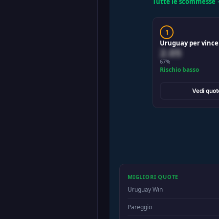
Tutte le scommesse
1
Uruguay per vince
2.05
67%
Rischio basso
Vedi quot
MIGLIORI QUOTE
Uruguay Win
Pareggio