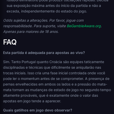
sua exposição máxima antes do início da partida e não a
exceda, independentemente do estado do jogo.
Odds sujeitas a alterações. Por favor, jogue com
responsabilidade. Para suporte, visite
BeGambleAware.org
.
Apenas para maiores de 18 anos.
FAQ
Esta partida é adequada para apostas ao vivo?
Sim. Tanto Portugal quanto Croácia são equipes taticamente
disciplinadas e técnicas que dificilmente se aniquilarão nas
trocas iniciais. Isso cria uma fase inicial controlada onde você
pode ler o momentum antes de se comprometer. A presença de
pernas envelhecidas em ambos os lados e a pressão do mata-
mata tornam as mudanças de estado de jogo no segundo tempo
altamente prováveis, que é exatamente onde o valor das
apostas em jogo tende a aparecer.
Quais gatilhos em jogo devo observar?