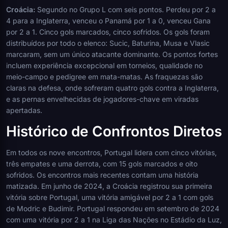
Croácia:
Segundo no Grupo L com seis pontos. Perdeu por 2 a
4 para a Inglaterra, venceu o Panamá por 1 a 0, venceu Gana
por 2 a 1. Cinco gols marcados, cinco sofridos. Os gols foram
distribuídos por todo o elenco: Sucic, Baturina, Musa e Vlasic
marcaram, sem um único atacante dominante. Os pontos fortes
incluem experiência excepcional em torneios, qualidade no
meio-campo e pedigree em mata-matas. As fraquezas são
claras na defesa, onde sofreram quatro gols contra a Inglaterra,
e as pernas envelhecidas de jogadores-chave em viradas
apertadas.
Histórico de Confrontos Diretos
Em todos os nove encontros, Portugal lidera com cinco vitórias,
três empates e uma derrota, com 15 gols marcados e oito
sofridos. Os encontros mais recentes contam uma história
matizada. Em junho de 2024, a Croácia registrou sua primeira
vitória sobre Portugal, uma vitória amigável por 2 a 1 com gols
de Modric e Budimir. Portugal respondeu em setembro de 2024
com uma vitória por 2 a 1 na Liga das Nações no Estádio da Luz,