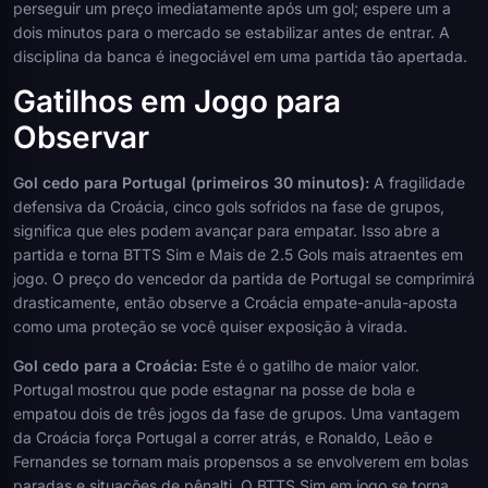
perseguir um preço imediatamente após um gol; espere um a
dois minutos para o mercado se estabilizar antes de entrar. A
disciplina da banca é inegociável em uma partida tão apertada.
Gatilhos em Jogo para
Observar
Gol cedo para Portugal (primeiros 30 minutos):
A fragilidade
defensiva da Croácia, cinco gols sofridos na fase de grupos,
significa que eles podem avançar para empatar. Isso abre a
partida e torna BTTS Sim e Mais de 2.5 Gols mais atraentes em
jogo. O preço do vencedor da partida de Portugal se comprimirá
drasticamente, então observe a Croácia empate-anula-aposta
como uma proteção se você quiser exposição à virada.
Gol cedo para a Croácia:
Este é o gatilho de maior valor.
Portugal mostrou que pode estagnar na posse de bola e
empatou dois de três jogos da fase de grupos. Uma vantagem
da Croácia força Portugal a correr atrás, e Ronaldo, Leão e
Fernandes se tornam mais propensos a se envolverem em bolas
paradas e situações de pênalti. O BTTS Sim em jogo se torna