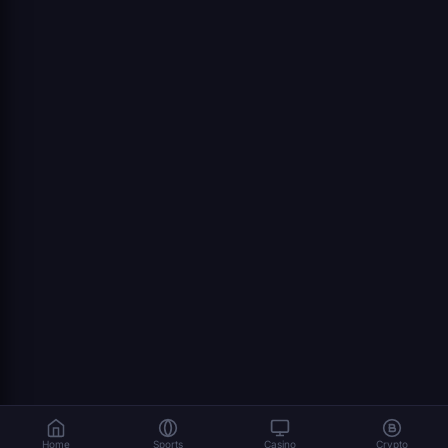
Home
Sports
Casino
Crypto