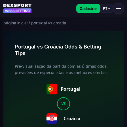
Cadastrar
PT
página inicial
/
portugal vs croatia
Portugal vs Croácia Odds & Betting
Tips
Pré-visualização da partida com as últimas odds,
previsões de especialistas e as melhores ofertas.
Portugal
VS
Croácia