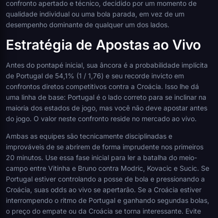
confronto apertado e técnico, decidido por um momento de
qualidade individual ou uma bola parada, em vez de um
desempenho dominante de qualquer um dos lados.
Estratégia de Apostas ao Vivo
Antes do pontapé inicial, sua âncora é a probabilidade implícita
de Portugal de 54,1% (1 / 1,76) e seu recorde invicto em
confrontos diretos competitivos contra a Croácia. Isso lhe dá
uma linha de base: Portugal é o lado correto para se inclinar na
maioria dos estados de jogo, mas você não deve apostar antes
do jogo. O valor neste confronto reside no mercado ao vivo.
Ambas as equipes são tecnicamente disciplinadas e
improváveis de se abrirem de forma imprudente nos primeiros
20 minutos. Use essa fase inicial para ler a batalha do meio-
campo entre Vitinha e Bruno contra Modric, Kovacic e Sucic. Se
Portugal estiver controlando a posse de bola e pressionando a
Croácia, suas odds ao vivo se apertarão. Se a Croácia estiver
interrompendo o ritmo de Portugal e ganhando segundas bolas,
o preço do empate ou da Croácia se torna interessante. Evite