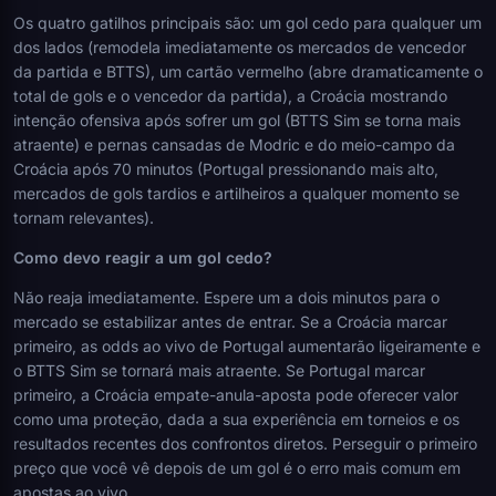
Os quatro gatilhos principais são: um gol cedo para qualquer um
dos lados (remodela imediatamente os mercados de vencedor
da partida e BTTS), um cartão vermelho (abre dramaticamente o
total de gols e o vencedor da partida), a Croácia mostrando
intenção ofensiva após sofrer um gol (BTTS Sim se torna mais
atraente) e pernas cansadas de Modric e do meio-campo da
Croácia após 70 minutos (Portugal pressionando mais alto,
mercados de gols tardios e artilheiros a qualquer momento se
tornam relevantes).
Como devo reagir a um gol cedo?
Não reaja imediatamente. Espere um a dois minutos para o
mercado se estabilizar antes de entrar. Se a Croácia marcar
primeiro, as odds ao vivo de Portugal aumentarão ligeiramente e
o BTTS Sim se tornará mais atraente. Se Portugal marcar
primeiro, a Croácia empate-anula-aposta pode oferecer valor
como uma proteção, dada a sua experiência em torneios e os
resultados recentes dos confrontos diretos. Perseguir o primeiro
preço que você vê depois de um gol é o erro mais comum em
apostas ao vivo.