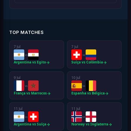
TOP MATCHES
7 Jul
7 Jul
vs
vs
Argentina vs Egito
Suíça vs Colômbia
9 Jul
10 Jul
vs
vs
França vs Marrocos
Espanha vs Bélgica
11 Jul
11 Jul
vs
vs
Argentina vs Suíça
Norway vs Inglaterra