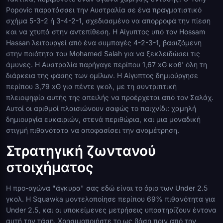
Popovic παρατάσσει την Αυστραλία σε ένα πραγματιστικό
σχήμα 5-3-2 ή 3-4-2-1, σχεδιασμένο να απορροφά την πίεση
και να χτυπά στην αντεπίθεση. Η Αίγυπτος υπό τον Hossam
Hassan λειτουργεί από ένα συμπαγές 4-2-3-1, βασιζόμενη
στην ποιότητα του Mohamed Salah για να ξεκλειδώσει τις
άμυνες. Η Αυστραλία παρήγαγε περίπου 1,67 xG καθ' όλη τη
διάρκεια της φάσης των ομίλων. Η Αίγυπτος δημιούργησε
περίπου 3,79 xG για πέντε γκολ, με τη συντριπτική
πλειοψηφία αυτής της απειλής να προέρχεται από τον Σαλάχ.
Αυτοί οι αριθμοί πλαισιώνουν σαφώς το παιχνίδι: χαμηλή
δημιουργία ευκαιριών, στενά περιθώρια, και μια μοναδική
στιγμή πιθανότατα να αποφασίσει την αναμέτρηση.
Στρατηγική ζωντανού
στοιχήματος
Η προ-αγώνα "άγκυρα" σας εδώ είναι το όριο των Under 2.5
γκολ. Η Squawka μοντελοποίησε περίπου 69% πιθανότητα για
Under 2.5, και οι υποκείμενες μετρήσεις υποστηρίζουν έντονα
αυτή την τάση. Χρησιμοποιήστε το ως βάση πριν από την