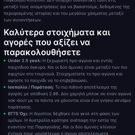
μεταξύ τους αναμετρήσεις για να βασιστούμε, δεδομένης της
περιορισμένης ιστορίας και του μεγάλου χάσματος μεταξύ
των συναντήσεων.
Καλύτερα στοιχήματα και
αγορές που αξίζει να
παρακολουθήσετε
Under 2.5 γκολ:
Η ξεχωριστή προ-αγώνα και εντός
παιχνιδιού άγκυρα. Και οι δύο άμυνες είναι μεταξύ των πιο
σφιχτών στο τουρνουά. Στοιχηματίστε το προ-αγώνα και
αφήστε το παιχνίδι να το επιβεβαιώσει.
Ισοπαλία / Παράταση:
Το πιο πιθανό αποτέλεσμα της
αγοράς με απόδοση 2.86. Δύο χαμηλά μπλοκ σε έναν αγώνα
νοκ-άουτ με τα πάντα να χάνονται είναι ένα γνήσιο σενάριο
παράτασης.
BTTS Όχι:
Η Αίγυπτος δέχθηκε ένα γκολ στη φάση των
ομίλων. Η Αυστραλία κράτησε ανέπαφη την εστία της
εναντίον της Παραγουάης. Και οι δύο άμυνες κλίνουν
έντονα προς μονόπλευρα ή άγονα αποτελέσματα.