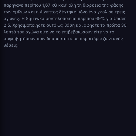
παρήγαγε περίπου 1,67 xG καθ' όλη τη διάρκεια της φάσης
των ομίλων και η Αίγυπτος δέχτηκε μόνο ένα γκολ σε τρεις
αγώνες. Η Squawka μοντελοποίησε περίπου 69% για Under
2.5. Χρησιμοποιήστε αυτό ως βάση και αφήστε τα πρώτα 30
λεπτά του αγώνα είτε να το επιβεβαιώσουν είτε να το
αμφισβητήσουν πριν δεσμευτείτε σε περαιτέρω ζωντανές
θέσεις.