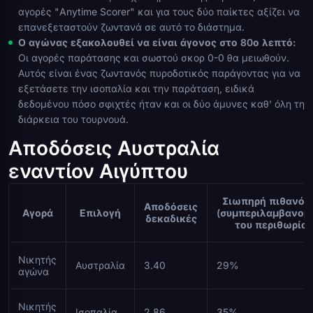
αγορές "Anytime Scorer" και για τους δύο παίκτες αξίζει να
επανεξεταστούν ζωντανά σε αυτό το διάστημα.
Ο αγώνας εξακολουθεί να είναι άγονος στο 80ο λεπτό:
Οι αγορές παράτασης και σωστού σκορ 0-0 θα μειωθούν.
Αυτός είναι ένας ζωντανός πυροδοτικός παράγοντας για να
εξετάσετε την ισοπαλία και την παράταση, ειδικά
δεδομένου πόσο σφιχτές ήταν και οι δύο άμυνες καθ' όλη τη
διάρκεια του τουρνουά.
Αποδόσεις Αυστραλία
εναντίον Αιγύπτου
Σιωπηρή πιθανότ
Αποδόσεις
Αγορά
Επιλογή
(συμπεριλαμβανομ
δεκαδικές
του περιθωρίου
Νικητής
Αυστραλία
3.40
29%
αγώνα
Νικητής
Ισοπαλία
2.86
35%