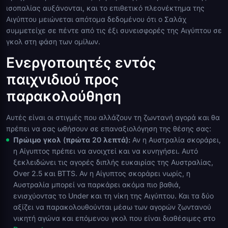
ισοπαλίας αυξάνονται, και το επιθετικό πλεονέκτημα της
Αιγύπτου μειώνεται απότομα δεδομένου ότι ο Σαλάχ
συμμετείχε σε πέντε από τις έξι συνεισφορές της Αιγύπτου σε
γκολ στη φάση των ομίλων.
Ενεργοποιητές εντός
παιχνιδιού προς
παρακολούθηση
Αυτές είναι οι στιγμές που αλλάζουν τη ζωντανή αγορά και θα
πρέπει να σας ωθήσουν σε επαναξιολόγηση της θέσης σας:
Πρώιμο γκολ (πρώτα 20 λεπτά):
Αν η Αυστραλία σκοράρει,
η Αίγυπτος πρέπει να ανοιχτεί και να κυνηγήσει. Αυτό
ξεκλειδώνει τις αγορές διπλής ευκαιρίας της Αυστραλίας,
Over 2.5 και BTTS. Αν η Αίγυπτος σκοράρει νωρίς, η
Αυστραλία μπορεί να παρκάρει ακόμα πιο βαθιά,
ενισχύοντας το Under και τη νίκη της Αιγύπτου. Και τα δύο
αξίζει να παρακολουθούνται μέσω των αγορών ζωντανού
νικητή αγώνα και επόμενου γκολ που είναι διαθέσιμες στο