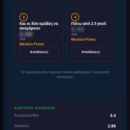
3
4
Και οι δύο ομάδες να
Πάνω από 2.5 γκολ
1.11
σκοράρουν
2.00
49%
54%
Μεσαίο Ρίσκο
Μεσαίο Ρίσκο
Αποδόσεις
Αποδόσεις
Το δημοφιλές δεν σημαίνει πάντα κερδοφόρο. Συγκρίνετε
αποδόσεις.
ΚΑΛΥΤΕΡΕΣ ΑΠΟΔΟΣΕΙΣ
3.4
Αυστραλία Win
2.86
Ισοπαλία