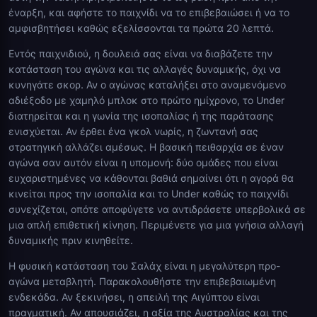
έναρξη, και αφήστε το παιχνίδι να το επιβεβαιώσει ή να το
αμφισβητήσει καθώς εξελίσσονται τα πρώτα 20 λεπτά.
Εντός παιχνιδιού, η δουλειά σας είναι να διαβάζετε την
κατάσταση του αγώνα και τις αλλαγές δυναμικής, όχι να
κυνηγάτε σκορ. Αν ο αγώνας καταλήξει στο αναμενόμενο
αδιέξοδο με χαμηλό μπλοκ στο πρώτο ημίχρονο, το Under
διατηρείται και η γωνία της ισοπαλίας ή της παράτασης
ενισχύεται. Αν έρθει ένα γκολ νωρίς, η ζωντανή σας
στρατηγική αλλάζει αμέσως. Η βασική πειθαρχία σε έναν
αγώνα σαν αυτόν είναι η υπομονή: δύο ομάδες που είναι
ευχαριστημένες να κάθονται βαθιά σημαίνει ότι η αγορά θα
κινείται προς την ισοπαλία και το Under καθώς το παιχνίδι
συνεχίζεται, οπότε αποφύγετε να αντιδράσετε υπερβολικά σε
μια απλή επιθετική κίνηση. Περιμένετε για μια γνήσια αλλαγή
δυναμικής πριν κινηθείτε.
Η φυσική κατάσταση του Σαλάχ είναι η μεγαλύτερη προ-
αγώνα μεταβλητή. Παρακολουθήστε την επιβεβαιωμένη
ενδεκάδα. Αν ξεκινήσει, η απειλή της Αιγύπτου είναι
πραγματική. Αν απουσιάζει, η αξία της Αυστραλίας και της