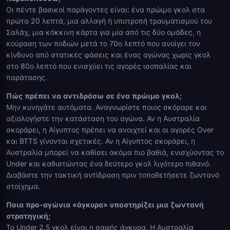
Οι πέντε βασικοί παράγοντες είναι: ένα πρώιμο γκολ στα
πρώτα 20 λεπτά, μια αλλαγή ή υποτροπή τραυματισμού του
Σαλάχ, μια κόκκινη κάρτα για μία από τις δύο ομάδες, η
κούραση των ποδιών μετά το 70ο λεπτό που ανοίγει τον
κίνδυνο από στατικές φάσεις και ένας αγώνας χωρίς γκολ
στο 80ο λεπτό που ενισχύει τις αγορές ισοπαλίας και
παράτασης.
Πώς πρέπει να αντιδράσω σε ένα πρώιμο γκολ;
Μην κυνηγάτε αυτόματα. Αναγνωρίστε ποιος σκόραρε και
αξιολογήστε την κατάσταση του αγώνα. Αν η Αυστραλία
σκοράρει, η Αίγυπτος πρέπει να ανοιχτεί και οι αγορές Over
και BTTS γίνονται σχετικές. Αν η Αίγυπτος σκοράρει, η
Αυστραλία μπορεί να καθίσει ακόμα πιο βαθιά, ενισχύοντας το
Under και καθιστώντας ένα δεύτερο γκολ λιγότερο πιθανό.
Διαβάστε την τακτική αντίδραση πριν τοποθετήσετε ζωντανό
στοίχημα.
Ποια προ-αγώνια «άγκυρα» υποστηρίζει μια ζωντανή
στρατηγική;
Το Under 2.5 γκολ είναι η σαφής άγκυρα. Η Αυστραλία