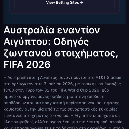
View Betting Sites →
Αυστραλία εναντίον
Αιγύπτου: Οδηγός
ζωντανού στοιχήματος,
FIFA 2026
Η Αυστραλία και η Αίγυπτος συναντιούνται στο AT&T Stadium
στο Άρλινγκτον στις 3 Ιουλίου 2026, με τοπική ώρα έναρξης
13:00 στον Γύρο των 32 του FIFA World Cup 2026. Δύο
αμυντικά οργανωμένες ομάδες, μια στενή απόδοση
αποδόσεων και μια πραγματική περίσταση νοκ-άουτ φάσης
καθιστούν αυτήν μία από τις πιο συναρπαστικές ευκαιρίες
ζωντανού στοιχήματος του γύρου. Η Αίγυπτος εισέρχεται ως
ελαφρύ φαβορί, αλλά η αγορά λέει μια πιο λεπτομερή ιστορία,
και αν παρακολουθείτε με το δάχτυλο στη σκανδάλη, αυτός ο