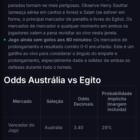
paradas tornam-se mais perigosas. Observe Harry Souttar
(ameaça aérea em cantos e livres) e Salah (se estiver em
forma, o principal marcador de penáltis e livres do Egito). Os
mercados de marcador a qualquer momento em ambos os
jogadores valem a pena revisitar ao vivo nesta janela.
Jogo ainda sem golos aos 80 minutos:
Os mercados de
prolongamento e resultado correto 0-0 encurtarão. Este é um
gatilho ao vivo para considerar o ângulo do empate e
prolongamento, especialmente dada a solidez de ambas as
defesas durante todo o torneio.
Odds Austrália vs Egito
Probabilidade
Odds
Implícita
Mercado
Seleção
Decimais
(margem
incluída)
Vencedor do
Austrália
3.40
29%
Jogo