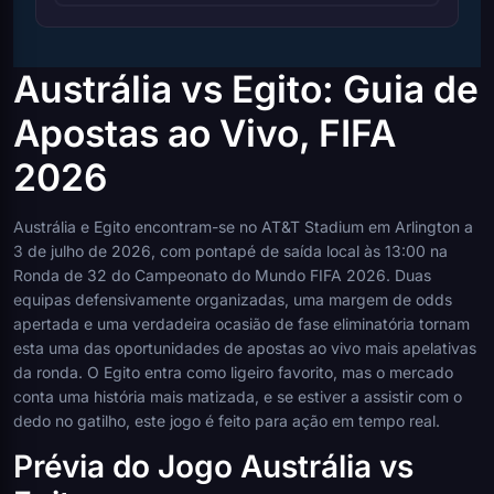
Austrália vs Egito: Guia de
Apostas ao Vivo, FIFA
2026
Austrália e Egito encontram-se no AT&T Stadium em Arlington a
3 de julho de 2026, com pontapé de saída local às 13:00 na
Ronda de 32 do Campeonato do Mundo FIFA 2026. Duas
equipas defensivamente organizadas, uma margem de odds
apertada e uma verdadeira ocasião de fase eliminatória tornam
esta uma das oportunidades de apostas ao vivo mais apelativas
da ronda. O Egito entra como ligeiro favorito, mas o mercado
conta uma história mais matizada, e se estiver a assistir com o
dedo no gatilho, este jogo é feito para ação em tempo real.
Prévia do Jogo Austrália vs