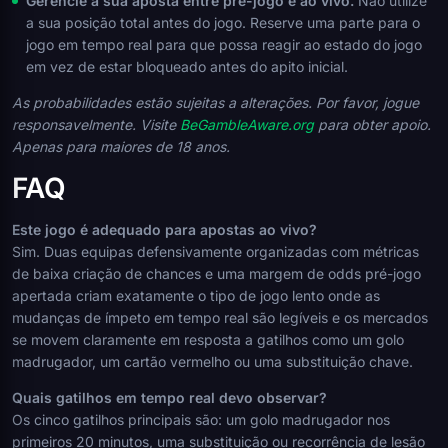
Gerencie a sua aposta entre pré-jogo e ao vivo.
Não utilize
a sua posição total antes do jogo. Reserve uma parte para o
jogo em tempo real para que possa reagir ao estado do jogo
em vez de estar bloqueado antes do apito inicial.
As probabilidades estão sujeitas a alterações. Por favor, jogue
responsavelmente. Visite
BeGambleAware.org
para obter apoio.
Apenas para maiores de 18 anos.
FAQ
Este jogo é adequado para apostas ao vivo?
Sim. Duas equipas defensivamente organizadas com métricas
de baixa criação de chances e uma margem de odds pré-jogo
apertada criam exatamente o tipo de jogo lento onde as
mudanças de ímpeto em tempo real são legíveis e os mercados
se movem claramente em resposta a gatilhos como um golo
madrugador, um cartão vermelho ou uma substituição chave.
Quais gatilhos em tempo real devo observar?
Os cinco gatilhos principais são: um golo madrugador nos
primeiros 20 minutos, uma substituição ou recorrência de lesão