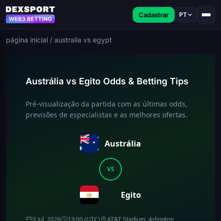
Cadastrar
PT
página inicial
/
australia vs egypt
Austrália vs Egito Odds & Betting Tips
Pré-visualização da partida com as últimas odds,
previsões de especialistas e as melhores ofertas.
Austrália
VS
Egito
3 Jul, 2026
13:00 (UTC)
AT&T Stadium, Arlington