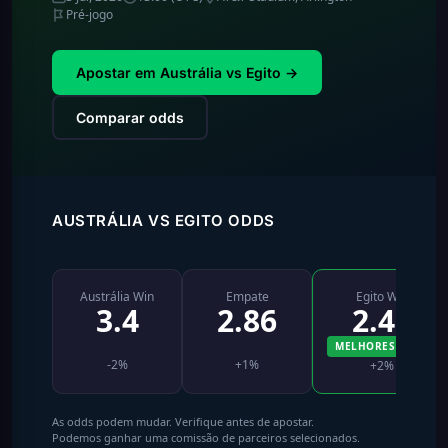
Pré-jogo
Apostar em Austrália vs Egito →
Comparar odds
AUSTRÁLIA VS EGITO ODDS
Austrália Win
Empate
Egito Win
3.4
2.86
2.48
MELHORES ODDS
-2%
+1%
+2%
As odds podem mudar. Verifique antes de apostar.
Podemos ganhar uma comissão de parceiros selecionados.