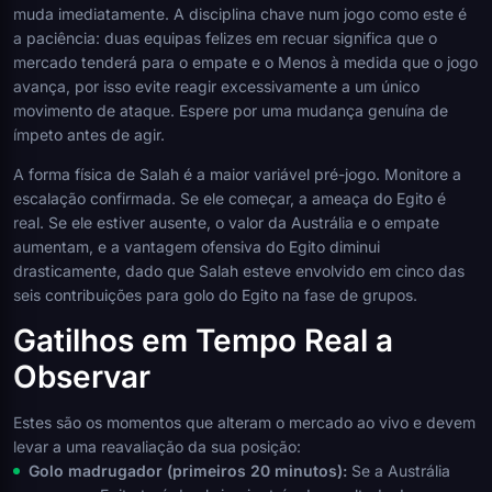
muda imediatamente. A disciplina chave num jogo como este é
a paciência: duas equipas felizes em recuar significa que o
mercado tenderá para o empate e o Menos à medida que o jogo
avança, por isso evite reagir excessivamente a um único
movimento de ataque. Espere por uma mudança genuína de
ímpeto antes de agir.
A forma física de Salah é a maior variável pré-jogo. Monitore a
escalação confirmada. Se ele começar, a ameaça do Egito é
real. Se ele estiver ausente, o valor da Austrália e o empate
aumentam, e a vantagem ofensiva do Egito diminui
drasticamente, dado que Salah esteve envolvido em cinco das
seis contribuições para golo do Egito na fase de grupos.
Gatilhos em Tempo Real a
Observar
Estes são os momentos que alteram o mercado ao vivo e devem
levar a uma reavaliação da sua posição:
Golo madrugador (primeiros 20 minutos):
Se a Austrália