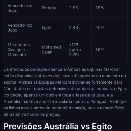
Vencedor do
Empate
2.86
35%
Jogo
Vencedor do
Egito
2.48
40%
Jogo
Marcador a
+175
Mohamed
Qualquer
(aprox.
36%
Salah
Momento
2.75)
Os mercados de dupla chance e Ambas as Equipas Marcam
estão disponíveis através das casas de apostas no momento da
escrita. Ambas as Equipas Marcam inclina-se fortemente para
Não, dados os registos defensivos de ambas as equipas: o Egito
concedeu apenas um golo em toda a fase de grupos, e a
Austrália manteve a baliza inviolada contra o Paraguai. Verifique
as linhas atuais antes do pontapé de saída, pois o estado físico
de Salah irá mover os preços.
Previsões Austrália vs Egito