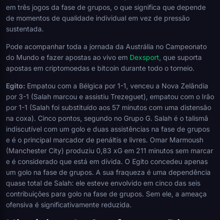
em três jogos da fase de grupos, o que significa que depende
de momentos de qualidade individual em vez de pressão
sustentada.
Pode acompanhar toda a jornada da Austrália no Campeonato
do Mundo e fazer apostas ao vivo em
Dexsport
, que suporta
apostas em criptomoedas e bitcoin durante todo o torneio.
Egito:
Empatou com a Bélgica por 1-1, venceu a Nova Zelândia
por 3-1 (Salah marcou e assistiu Trezeguet), empatou com o Irão
por 1-1 (Salah foi substituído aos 57 minutos com uma distensão
na coxa). Cinco pontos, segundo no Grupo G. Salah é o talismã
indiscutível com um golo e duas assistências na fase de grupos
e é o principal marcador de penáltis e livres. Omar Marmoush
(Manchester City) produziu 0,83 xG em 211 minutos sem marcar
e é considerado que está em dívida. O Egito concedeu apenas
um golo na fase de grupos. A sua fraqueza é uma dependência
quase total de Salah: ele esteve envolvido em cinco das seis
contribuições para golo na fase de grupos. Sem ele, a ameaça
ofensiva é significativamente reduzida.