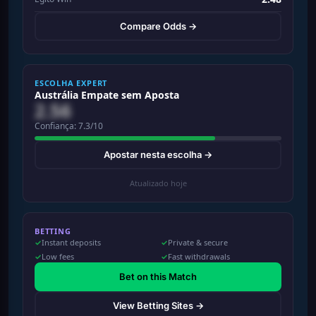
Compare Odds →
ESCOLHA EXPERT
Austrália Empate sem Aposta
2.56
Confiança: 7.3/10
Apostar nesta escolha →
Atualizado hoje
BETTING
Instant deposits
Private & secure
Low fees
Fast withdrawals
Bet on this Match
View Betting Sites →