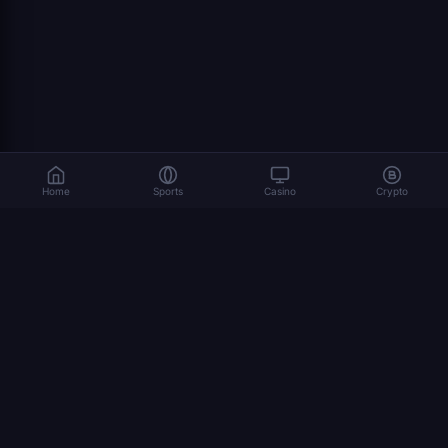
Home
Sports
Casino
Crypto
As apostas envolvem riscos. Jogue de forma responsável. 18+
© 2026 Dexsport. Todos os direitos reservados.
NAVEGAÇÃO
página inicial
Bitcoin
Ethereum
USDT
como apostar cripto