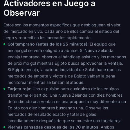
Activadores en Juego a
Observar
Estos son los momentos específicos que desbloquean el valor
del mercado en vivo. Cada uno de ellos cambia el estado del
juego y reprecifica los mercados rápidamente.
Gol temprano (antes de los 25 minutos):
El equipo que
encaje gol se verá obligado a abrirse. Si Nueva Zelanda
encaja temprano, observa el hándicap asiático y los mercados
de próximo gol mientras Egipto busca aprovechar la ventaja.
Si Egipto encaja, la calidad individual de Salah hace que los
mercados de empate y victoria de Egipto valgan la pena
monitorear mientras se lanzan al ataque.
Tarjeta roja:
Una expulsión para cualquiera de los equipos
transforma el partido. Una Nueva Zelanda con diez hombres
defendiendo una ventaja es una propuesta muy diferente a un
Egipto con diez hombres buscando una. Observa los
mercados de resultado exacto y total de goles
inmediatamente después de que se muestre una tarjeta roja.
Piernas cansadas después de los 70 minutos:
Ambos