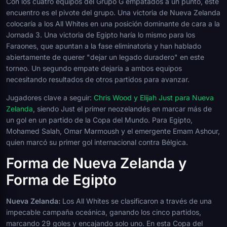
Con los cuatro equipos del Grupo G empatados a un punto, este
encuentro es el pivote del grupo. Una victoria de Nueva Zelanda
colocaría a los All Whites en una posición dominante de cara a la
Jornada 3. Una victoria de Egipto haría lo mismo para los
Faraones, que apuntan a la fase eliminatoria y han hablado
abiertamente de querer "dejar un legado duradero" en este
torneo. Un segundo empate dejaría a ambos equipos
necesitando resultados de otros partidos para avanzar.
Jugadores clave a seguir:
Chris Wood y Elijah Just para Nueva
Zelanda
, siendo Just el primer neozelandés en marcar más de
un gol en un partido de la Copa del Mundo. Para Egipto,
Mohamed Salah, Omar Marmoush y el emergente Emam Ashour,
quien marcó su primer gol internacional contra Bélgica.
Forma de Nueva Zelanda y
Forma de Egipto
Nueva Zelanda:
Los All Whites se clasificaron a través de una
impecable campaña oceánica, ganando los cinco partidos,
marcando 29 goles y encajando solo uno. En esta Copa del