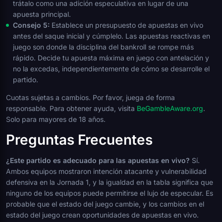
trátalo como una adición especulativa en lugar de una
apuesta principal.
Consejo 5:
Establece un presupuesto de apuestas en vivo
antes del saque inicial y cúmplelo. Las apuestas reactivas en
juego son donde la disciplina del bankroll se rompe más
rápido. Decide tu apuesta máxima en juego con antelación y
no la excedas, independientemente de cómo se desarrolle el
partido.
Cuotas sujetas a cambios. Por favor, juega de forma
responsable. Para obtener ayuda, visita
BeGambleAware.org
.
Solo para mayores de 18 años.
Preguntas Frecuentes
¿Este partido es adecuado para las apuestas en vivo?
Sí.
Ambos equipos mostraron intención atacante y vulnerabilidad
defensiva en la Jornada 1, y la igualdad en la tabla significa que
ninguno de los equipos puede permitirse el lujo de especular. Es
probable que el estado del juego cambie, y los cambios en el
estado del juego crean oportunidades de apuestas en vivo.