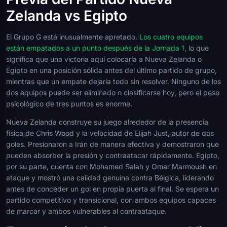
Zelanda vs Egipto
El Grupo G está inusualmente apretado.
Los cuatro equipos
están empatados a un punto después de la Jornada 1
, lo que
significa que una victoria aquí colocaría a Nueva Zelanda o
Egipto en una posición sólida antes del último partido de grupo,
mientras que un empate dejaría todo sin resolver. Ninguno de los
dos equipos puede ser eliminado o clasificarse hoy, pero el peso
psicológico de tres puntos es enorme.
Nueva Zelanda construye su juego alrededor de la presencia
física de Chris Wood y la velocidad de Elijah Just, autor de dos
goles. Presionaron a Irán de manera efectiva y demostraron que
pueden absorber la presión y contraatacar rápidamente. Egipto,
por su parte, cuenta con Mohamed Salah y Omar Marmoush en
ataque y mostró una calidad genuina contra Bélgica, liderando
antes de conceder un gol en propia puerta al final. Se espera un
partido competitivo y transicional, con ambos equipos capaces
de marcar y ambos vulnerables al contraataque.