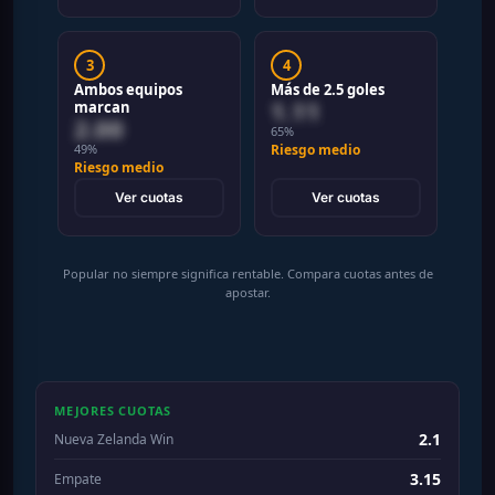
3
4
Ambos equipos
Más de 2.5 goles
1.11
marcan
2.00
65%
49%
Riesgo medio
Riesgo medio
Ver cuotas
Ver cuotas
Popular no siempre significa rentable. Compara cuotas antes de
apostar.
MEJORES CUOTAS
2.1
Nueva Zelanda Win
3.15
Empate