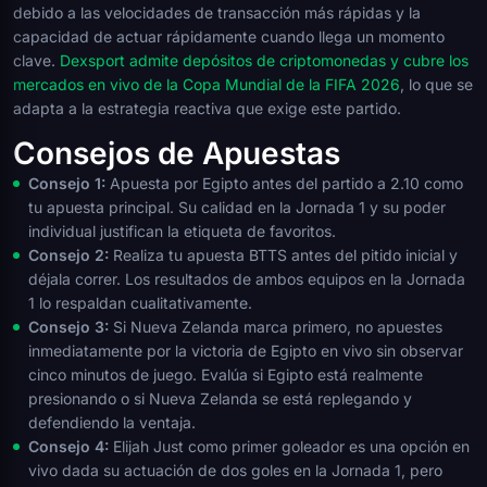
debido a las velocidades de transacción más rápidas y la
capacidad de actuar rápidamente cuando llega un momento
clave.
Dexsport admite depósitos de criptomonedas y cubre los
mercados en vivo de la Copa Mundial de la FIFA 2026
, lo que se
adapta a la estrategia reactiva que exige este partido.
Consejos de Apuestas
Consejo 1:
Apuesta por Egipto antes del partido a 2.10 como
tu apuesta principal. Su calidad en la Jornada 1 y su poder
individual justifican la etiqueta de favoritos.
Consejo 2:
Realiza tu apuesta BTTS antes del pitido inicial y
déjala correr. Los resultados de ambos equipos en la Jornada
1 lo respaldan cualitativamente.
Consejo 3:
Si Nueva Zelanda marca primero, no apuestes
inmediatamente por la victoria de Egipto en vivo sin observar
cinco minutos de juego. Evalúa si Egipto está realmente
presionando o si Nueva Zelanda se está replegando y
defendiendo la ventaja.
Consejo 4:
Elijah Just como primer goleador es una opción en
vivo dada su actuación de dos goles en la Jornada 1, pero