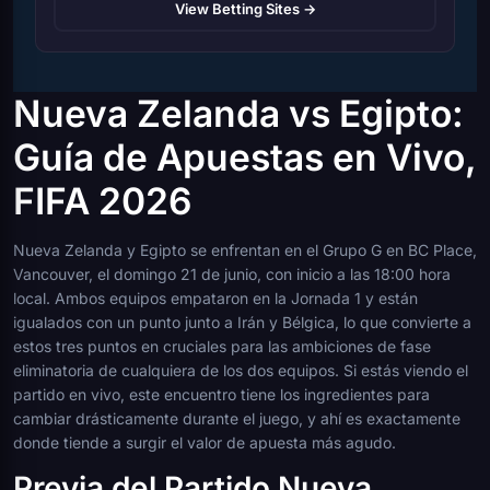
View Betting Sites →
Nueva Zelanda vs Egipto:
Guía de Apuestas en Vivo,
FIFA 2026
Nueva Zelanda y Egipto se enfrentan en el Grupo G en BC Place,
Vancouver, el domingo 21 de junio, con inicio a las 18:00 hora
local. Ambos equipos empataron en la Jornada 1 y están
igualados con un punto junto a Irán y Bélgica, lo que convierte a
estos tres puntos en cruciales para las ambiciones de fase
eliminatoria de cualquiera de los dos equipos. Si estás viendo el
partido en vivo, este encuentro tiene los ingredientes para
cambiar drásticamente durante el juego, y ahí es exactamente
donde tiende a surgir el valor de apuesta más agudo.
Previa del Partido Nueva