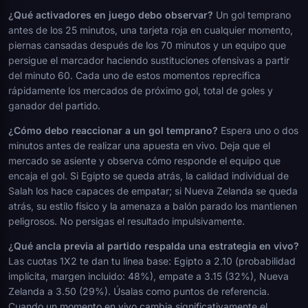
¿Qué activadores en juego debo observar?
Un gol temprano
antes de los 25 minutos, una tarjeta roja en cualquier momento,
piernas cansadas después de los 70 minutos y un equipo que
persigue el marcador haciendo sustituciones ofensivas a partir
del minuto 60. Cada uno de estos momentos reprecifica
rápidamente los mercados de próximo gol, total de goles y
ganador del partido.
¿Cómo debo reaccionar a un gol temprano?
Espera uno o dos
minutos antes de realizar una apuesta en vivo. Deja que el
mercado se asiente y observa cómo responde el equipo que
encaja el gol. Si Egipto se queda atrás, la calidad individual de
Salah los hace capaces de empatar; si Nueva Zelanda se queda
atrás, su estilo físico y la amenaza a balón parado los mantienen
peligrosos. No persigas el resultado impulsivamente.
¿Qué ancla previa al partido respalda una estrategia en vivo?
Las cuotas 1X2 te dan tu línea base: Egipto a 2.10 (probabilidad
implícita, margen incluido: 48%), empate a 3.15 (32%), Nueva
Zelanda a 3.50 (29%). Úsalas como puntos de referencia.
Cuando un momento en vivo cambia significativamente el