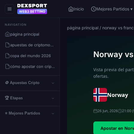
Inicio
Mejores Partidos ▾
NAVIGATION
página principal
/
norway vs franc
página principal
apuestas de criptomonedas
Norway vs 
copa del mundo 2026
cómo apostar con criptomonedas
Vista previa del par
ofertas.
🪙 Apuestas Cripto
Norway
🏆 Etapas
26 Jun, 2026
21:00 
⭐ Mejores Partidos
Apostar en Nor