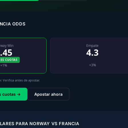
NCIA ODDS
way Win
Empate
.45
4.3
ES CUOTAS
+3%
+1%
 Verifica antes de apostar.
s cuotas →
Apostar ahora
LARES PARA NORWAY VS FRANCIA