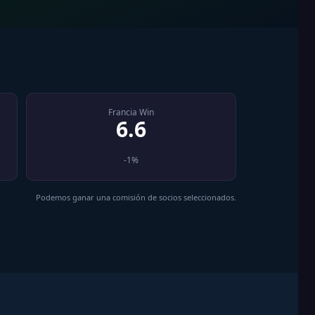
Francia Win
6.6
-1%
Podemos ganar una comisión de socios seleccionados.