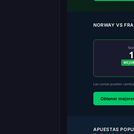
NORWAY VS FRA
Nor
1
MEJOR
Las cuotas pueden cambiar.
Obtener mejore
APUESTAS POPU