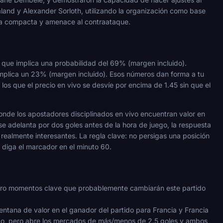
and y Alexander Sorloth, utilizando la organización como base
ga compacta y amenace al contraataque.
lo que implica una probabilidad del 69% (margen incluido).
implica un 23% (margen incluido). Esos números dan forma a tu
 los que el precio en vivo se desvíe por encima de 1.45 sin que el
onde los apostadores disciplinados en vivo encuentran valor en
se adelanta por dos goles antes de la hora de juego, la respuesta
ealmente interesantes. La regla clave: no persigas una posición
 diga el marcador en el minuto 60.
uatro momentos clave que probablemente cambiarán este partido
entana de valor en el ganador del partido para Francia y Francia
ido, pero abre los mercados de más/menos de 2.5 goles y ambos