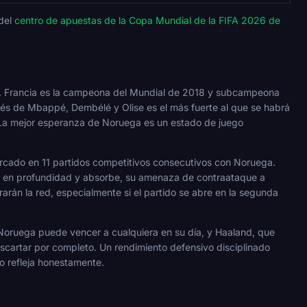
del
centro de apuestas de la Copa Mundial de la FIFA 2026 de
do). Francia es la campeona del Mundial de 2018 y subcampeona
vés de Mbappé, Dembélé y Olise es el más fuerte al que se habrá
 La mejor esperanza de Noruega es un estado de juego
rcado en 11 partidos competitivos consecutivos con Noruega.
e en profundidad y absorbe, su amenaza de contraataque a
arán la red, especialmente si el partido se abre en la segunda
 Noruega puede vencer a cualquiera en su día, y Haaland, que
escartar por completo. Un rendimiento defensivo disciplinado
o refleja honestamente.