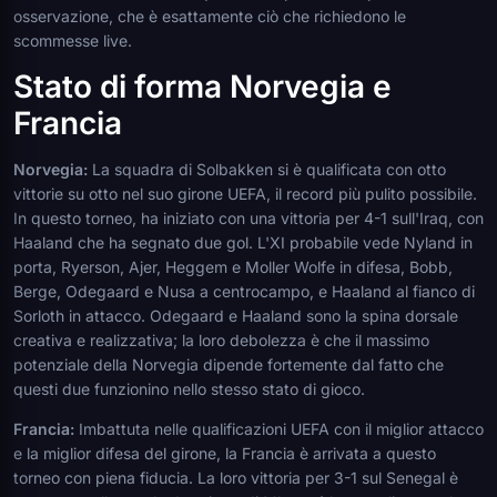
osservazione, che è esattamente ciò che richiedono le
scommesse live.
Stato di forma Norvegia e
Francia
Norvegia:
La squadra di Solbakken si è qualificata con otto
vittorie su otto nel suo girone UEFA, il record più pulito possibile.
In questo torneo, ha iniziato con una vittoria per 4-1 sull'Iraq, con
Haaland che ha segnato due gol. L'XI probabile vede Nyland in
porta, Ryerson, Ajer, Heggem e Moller Wolfe in difesa, Bobb,
Berge, Odegaard e Nusa a centrocampo, e Haaland al fianco di
Sorloth in attacco. Odegaard e Haaland sono la spina dorsale
creativa e realizzativa; la loro debolezza è che il massimo
potenziale della Norvegia dipende fortemente dal fatto che
questi due funzionino nello stesso stato di gioco.
Francia:
Imbattuta nelle qualificazioni UEFA con il miglior attacco
e la miglior difesa del girone, la Francia è arrivata a questo
torneo con piena fiducia. La loro vittoria per 3-1 sul Senegal è