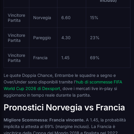
Incluso)
Vincitore
Norvegia
6.60
15%
Partita
Vincitore
Pareggio
4.30
23%
Partita
Vincitore
Francia
1.45
69%
Partita
Le quote Doppia Chance, Entrambe le squadre a segno e
Over/Under sono disponibili tramite l'
hub di scommesse FIFA
World Cup 2026 di Dexsport
, dove i mercati live in-play si
aggiornano in tempo reale durante la partita.
Pronostici Norvegia vs Francia
Migliore Scommessa: Francia vincente.
A 1.45, la probabilità
implicita si attesta al 69% (margine incluso). La Francia è
vincitrice della Coppa del Mondo 2018 e finalista nel 2022,