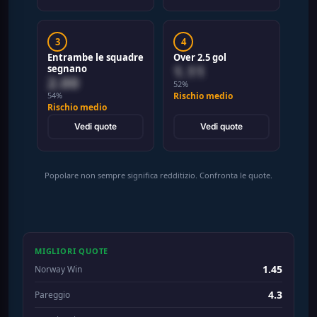
3
4
Entrambe le squadre
Over 2.5 gol
1.11
segnano
2.00
52%
54%
Rischio medio
Rischio medio
Vedi quote
Vedi quote
Popolare non sempre significa redditizio. Confronta le quote.
MIGLIORI QUOTE
1.45
Norway Win
4.3
Pareggio