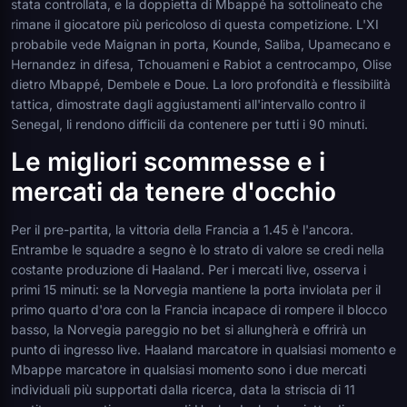
stata controllata, e la doppietta di Mbappé ha sottolineato che
rimane il giocatore più pericoloso di questa competizione. L'XI
probabile vede Maignan in porta, Kounde, Saliba, Upamecano e
Hernandez in difesa, Tchouameni e Rabiot a centrocampo, Olise
dietro Mbappé, Dembele e Doue. La loro profondità e flessibilità
tattica, dimostrate dagli aggiustamenti all'intervallo contro il
Senegal, li rendono difficili da contenere per tutti i 90 minuti.
Le migliori scommesse e i
mercati da tenere d'occhio
Per il pre-partita, la vittoria della Francia a 1.45 è l'ancora.
Entrambe le squadre a segno è lo strato di valore se credi nella
costante produzione di Haaland. Per i mercati live, osserva i
primi 15 minuti: se la Norvegia mantiene la porta inviolata per il
primo quarto d'ora con la Francia incapace di rompere il blocco
basso, la Norvegia pareggio no bet si allungherà e offrirà un
punto di ingresso live. Haaland marcatore in qualsiasi momento e
Mbappe marcatore in qualsiasi momento sono i due mercati
individuali più supportati dalla ricerca, data la striscia di 11