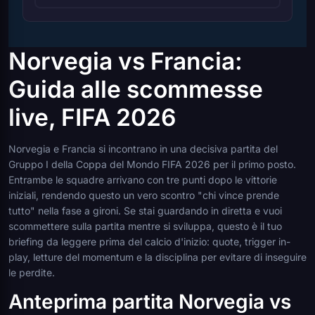
Norvegia vs Francia:
Guida alle scommesse
live, FIFA 2026
Norvegia e Francia si incontrano in una decisiva partita del
Gruppo I della Coppa del Mondo FIFA 2026 per il primo posto.
Entrambe le squadre arrivano con tre punti dopo le vittorie
iniziali, rendendo questo un vero scontro "chi vince prende
tutto" nella fase a gironi. Se stai guardando in diretta e vuoi
scommettere sulla partita mentre si sviluppa, questo è il tuo
briefing da leggere prima del calcio d'inizio: quote, trigger in-
play, letture del momentum e la disciplina per evitare di inseguire
le perdite.
Anteprima partita Norvegia vs