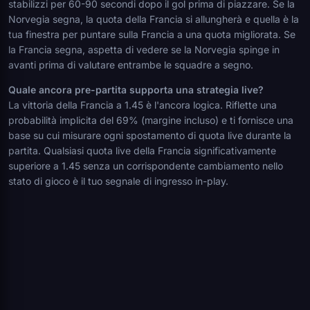
stabilizzi per 60-90 secondi dopo il gol prima di piazzare. Se la
Norvegia segna, la quota della Francia si allungherà e quella è la
tua finestra per puntare sulla Francia a una quota migliorata. Se
la Francia segna, aspetta di vedere se la Norvegia spinge in
avanti prima di valutare entrambe le squadre a segno.
Quale ancora pre-partita supporta una strategia live?
La vittoria della Francia a 1.45 è l'ancora logica. Riflette una
probabilità implicita del 69% (margine incluso) e ti fornisce una
base su cui misurare ogni spostamento di quota live durante la
partita. Qualsiasi quota live della Francia significativamente
superiore a 1.45 senza un corrispondente cambiamento nello
stato di gioco è il tuo segnale di ingresso in-play.