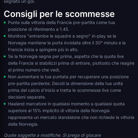
segnato un gol.
Consigli per le scommesse
Punta sulla vittoria della Francia pre-partita come tua
posizione di riferimento a 1.45.
Monitora "entrambe le squadre a segno" in-play se la
Norvegia mantiene la porta inviolata oltre il 30° minuto e la
Francia inizia a spingere più in alto.
Se la Norvegia segna per prima, aspetta che la quota live
della Francia si stabilizzi prima di entrare, piuttosto che reagire
al primo numero che vedi.
Non aumentare la tua puntata per recuperare una posizione
pre-partita perdente. Decidi la dimensione della tua unità
prima del calcio d'inizio e tratta le scommesse live come
decisioni separate.
Haaland marcatore in qualsiasi momento a qualsiasi quota
superiore al 15% implicito di vittoria della Norvegia
rappresenta un mercato standalone che non richiede la vittoria
della Norvegia.
Quote soggette a modifiche. Si prega di giocare