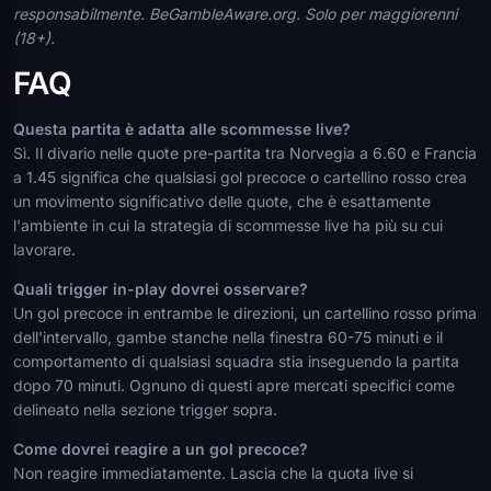
responsabilmente. BeGambleAware.org. Solo per maggiorenni
(18+).
FAQ
Questa partita è adatta alle scommesse live?
Sì. Il divario nelle quote pre-partita tra Norvegia a 6.60 e Francia
a 1.45 significa che qualsiasi gol precoce o cartellino rosso crea
un movimento significativo delle quote, che è esattamente
l'ambiente in cui la strategia di scommesse live ha più su cui
lavorare.
Quali trigger in-play dovrei osservare?
Un gol precoce in entrambe le direzioni, un cartellino rosso prima
dell'intervallo, gambe stanche nella finestra 60-75 minuti e il
comportamento di qualsiasi squadra stia inseguendo la partita
dopo 70 minuti. Ognuno di questi apre mercati specifici come
delineato nella sezione trigger sopra.
Come dovrei reagire a un gol precoce?
Non reagire immediatamente. Lascia che la quota live si