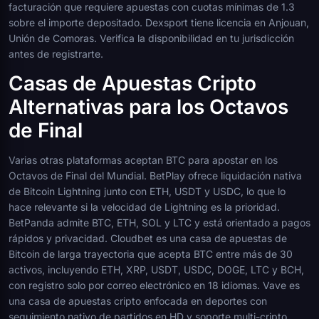
facturación que requiere apuestas con cuotas mínimas de 1.3
sobre el importe depositado. Dexsport tiene licencia en Anjouan,
Unión de Comoras. Verifica la disponibilidad en tu jurisdicción
antes de registrarte.
Casas de Apuestas Cripto
Alternativas para los Octavos
de Final
Varias otras plataformas aceptan BTC para apostar en los
Octavos de Final del Mundial. BetPlay ofrece liquidación nativa
de Bitcoin Lightning junto con ETH, USDT y USDC, lo que lo
hace relevante si la velocidad de Lightning es la prioridad.
BetPanda admite BTC, ETH, SOL y LTC y está orientado a pagos
rápidos y privacidad. Cloudbet es una casa de apuestas de
Bitcoin de larga trayectoria que acepta BTC entre más de 30
activos, incluyendo ETH, XRP, USDT, USDC, DOGE, LTC y BCH,
con registro solo por correo electrónico en 18 idiomas. Vave es
una casa de apuestas cripto enfocada en deportes con
seguimiento nativo de partidos en HD y soporte multi-cripto