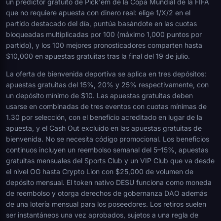
un predictor gratuito de Pick'em de la Copa Mundial de la FIFA
que no requiere apuesta con dinero real: elige 1/X/2 en el
partido destacado del día, puntúa basándote en las cuotas
bloqueadas multiplicadas por 100 (máximo 1,000 puntos por
partido), y los 100 mejores pronosticadores comparten hasta
$10,000 en apuestas gratuitas tras la final del 19 de julio.
La oferta de bienvenida deportiva se aplica en tres depósitos:
apuestas gratuitas del 15%, 20% y 25% respectivamente, con
un depósito mínimo de $10. Las apuestas gratuitas deben
usarse en combinadas de tres eventos con cuotas mínimas de
1.30 por selección, con el beneficio acreditado en lugar de la
apuesta, y el Cash Out excluido en las apuestas gratuitas de
bienvenida. No se necesita código promocional. Los beneficios
continuos incluyen un reembolso semanal del 5–15%, apuestas
gratuitas mensuales del Sports Club y un VIP Club que va desde
el nivel OG hasta Crypto Lion con $25,000 de volumen de
depósito mensual. El token nativo DESU funciona como moneda
de reembolso y otorga derechos de gobernanza DAO además
de una lotería mensual para los poseedores. Los retiros suelen
ser instantáneos una vez aprobados, sujetos a una regla de