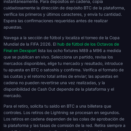
instantáneamente. Para depósitos en cadena, copia
cuidadosamente la dirección de depósito BTC de la plataforma,
verifica los primeros y últimos caracteres, y envía tu cantidad.
Espera las confirmaciones requeridas antes de realizar
apuestas.
Navega a la sección de fútbol y localiza el torneo de la Copa
Mundial de la FIFA 2026. El
hub de fútbol de los Octavos de
Final en Dexsport
lista los ocho fixtures M89 a M96 a medida
que se publican en vivo. Selecciona un partido, revisa los
mercados disponibles, elige tu mercado y resultado, introduce
tu apuesta en BTC o satoshis y confirma. Verifica el formato de
las cuotas y el retorno total antes de enviar; las apuestas en
cadena no pueden revertirse una vez realizadas, y la
disponibilidad de Cash Out depende de la plataforma y el
mercado.
Para el retiro, solicita tu saldo en BTC a una billetera que
controles. Los retiros de Lightning se procesan en segundos.
Los retiros en cadena dependen de las colas de aprobación de
la plataforma y las tasas de comisión de la red. Retira siempre a