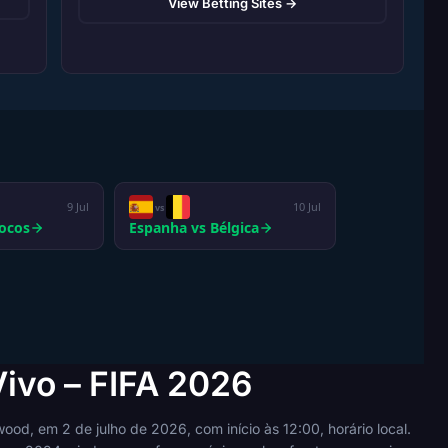
View Betting Sites →
9 Jul
10 Jul
vs
rocos
Espanha vs Bélgica
Vivo – FIFA 2026
, em 2 de julho de 2026, com início às 12:00, horário local.