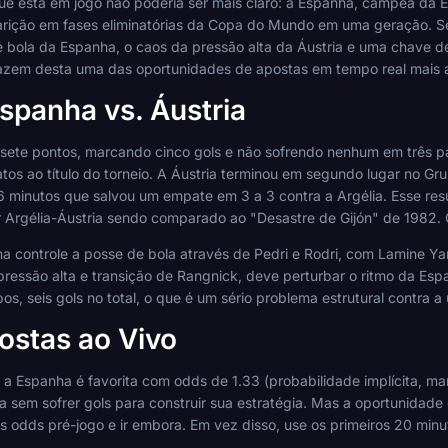
que está em jogo não poderia ser mais claro: a Espanha, campeã da 
parição em fases eliminatórias da Copa do Mundo em uma geração. Se
de bola da Espanha, o caos da pressão alta da Áustria e uma chave
zem desta uma das oportunidades de apostas em tempo real mais at
spanha vs. Áustria
sete pontos, marcando cinco gols e não sofrendo nenhum em três pa
os ao título do torneio. A Áustria terminou em segundo lugar no 
 minutos que salvou um empate em 3 a 3 contra a Argélia. Esse resu
r Argélia-Áustria sendo comparado ao "Desastre de Gijón" de 1982. 
 controle a posse de bola através de Pedri e Rodri, com Lamine Yam
ressão alta e transição de Rangnick, deve perturbar o ritmo da Espa
s, seis gols no total, o que é um sério problema estrutural contra a
ostas ao Vivo
: a Espanha é favorita com odds de 1.33 (probabilidade implícita, m
ia sem sofrer gols para construir sua estratégia. Mas a oportunidade
s odds pré-jogo e ir embora. Em vez disso, use os primeiros 20 min