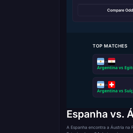
Compare Odd
TOP MATCHES
vs
Argentina vs Egit
vs
Argentina vs Suíç
Espanha vs. Á
A Espanha encontra a Áustria na 