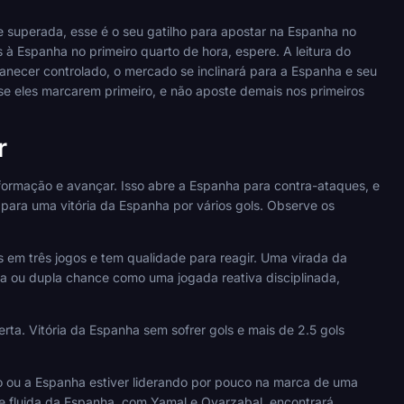
e superada, esse é o seu gatilho para apostar na Espanha no
 à Espanha no primeiro quarto de hora, espere. A leitura do
manecer controlado, o mercado se inclinará para a Espanha e seu
 se eles marcarem primeiro, e não aposte demais nos primeiros
r
formação e avançar. Isso abre a Espanha para contra-ataques, e
 para uma vitória da Espanha por vários gols. Observe os
s em três jogos e tem qualidade para reagir. Uma virada da
a ou dupla chance como uma jogada reativa disciplinada,
a. Vitória da Espanha sem sofrer gols e mais de 2.5 gols
.
do ou a Espanha estiver liderando por pouco na marca de uma
que fluida da Espanha, com Yamal e Oyarzabal, encontrará