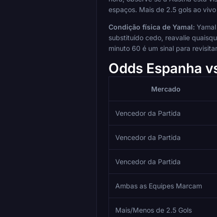
espaços. Mais de 2.5 gols ao viv
Condição física de Yamal:
Yamal 
substituído cedo, reavalie quais
minuto 60 é um sinal para revisitar
Odds Espanha vs
Mercado
Vencedor da Partida
Vencedor da Partida
Vencedor da Partida
Ambas as Equipes Marcam
Mais/Menos de 2.5 Gols