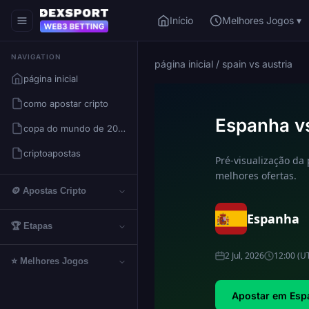
Início
Melhores Jogos ▾
NAVIGATION
página inicial
/
spain vs austria
página inicial
como apostar cripto
Espanha vs
copa do mundo de 2026
criptoapostas
Pré-visualização da 
melhores ofertas.
🪙 Apostas Cripto
Espanha
🏆 Etapas
2 Jul, 2026
12:00 (U
⭐ Melhores Jogos
Apostar em Esp