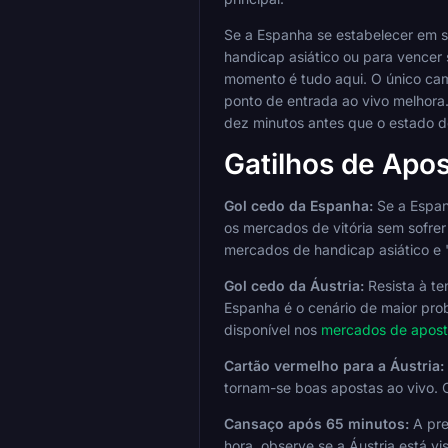
Se a Espanha se estabelecer em se
handicap asiático ou para vencer 
momento é tudo aqui. O único cami
ponto de entrada ao vivo melhora.
dez minutos antes que o estado do
Gatilhos de Apo
Gol cedo da Espanha:
Se a Espan
os mercados de vitória sem sofrer
mercados de handicap asiático e 
Gol cedo da Áustria:
Resista à te
Espanha é o cenário de maior pro
disponível nos
mercados de apost
Cartão vermelho para a Áustria:
tornam-se boas apostas ao vivo.
Cansaço após 65 minutos:
A pre
hora, observe se a Áustria está v