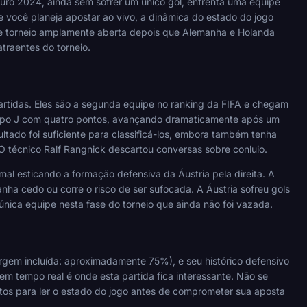
Euro 2024, ainda sem sofrer um único gol, enfrenta uma equipe
 você planeja apostar ao vivo, a dinâmica do estado do jogo
 de torneio amplamente aberta depois que Alemanha e Holanda
raentes do torneio.
rtidas. Eles são a segunda equipe no ranking da FIFA e chegam
Grupo J com quatro pontos, avançando dramaticamente após um
ltado foi suficiente para classificá-los, embora também tenha
O técnico Ralf Rangnick descartou conversas sobre conluio.
al esticando a formação defensiva da Áustria pela direita. A
nha cedo ou corre o risco de ser sufocada. A Áustria sofreu gols
 única equipe nesta fase do torneio que ainda não foi vazada.
argem incluída: aproximadamente 75%), e seu histórico defensivo
 em tempo real é onde esta partida fica interessante. Não se
utos para ler o estado do jogo antes de comprometer sua aposta