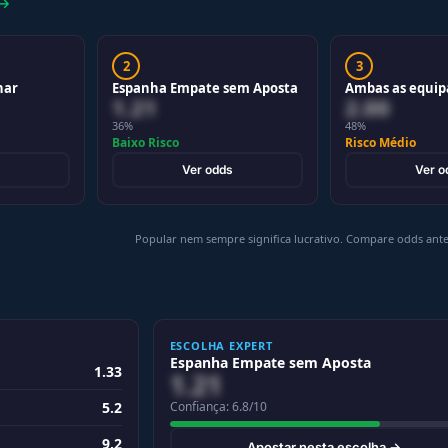
 →
2
3
har
Espanha Empate sem Aposta
Ambas as equi
1.21
2.00
36%
48%
Baixo Risco
Risco Médio
Ver odds
Ver o
Popular nem sempre significa lucrativo. Compare odds ante
ESCOLHA EXPERT
Espanha Empate sem Aposta
1.33
1.21
5.2
Confiança: 6.8/10
9.2
Apostar nesta escolha →