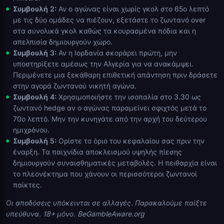
Συμβουλή 2:
Αν ο αγώνας είναι χωρίς γκολ στο 65ο λεπτό
με τις δύο ομάδες να πιέζουν, εξετάστε το ζωντανό over
στα συνολικά γκολ καθώς τα κουρασμένα πόδια και η
απελπισία δημιουργούν χώρο.
Συμβουλή 3:
Αν η Ιορδανία σκοράρει πρώτη, μην
υποστηρίξετε αμέσως την Αλγερία για να ανακάμψει.
Περιμένετε μια ξεκάθαρη επιθετική απάντηση πριν δράσετε
στην αγορά ζωντανού νικητή αγώνα.
Συμβουλή 4:
Χρησιμοποιήστε την ισοπαλία στο 3.30 ως
ζωντανό hedge αν ο αγώνας παραμείνει σφιχτός μετά το
70ο λεπτό. Μην την κυνηγάτε από την αρχή του δεύτερου
ημιχρόνου.
Συμβουλή 5:
Ορίστε το όριο του κεφαλαίου σας πριν την
έναρξη. Τα παιχνίδια αποκλεισμού υψηλής πίεσης
δημιουργούν συναισθηματικές μεταβολές. Η πειθαρχία είναι
το πλεονέκτημα που χάνουν οι περισσότεροι ζωντανοί
παίκτες.
Οι αποδόσεις υπόκεινται σε αλλαγές. Παρακαλούμε παίξτε
υπεύθυνα. 18+ μόνο. BeGambleAware.org