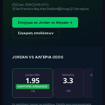
22 Jun, 2026
5:00 (UTC)
San Francisco Bay Area Stadium
Group J
Προ-αγώνα
Στοίχημα σε Jordan vs Αλγερία →
Σύγκριση αποδόσεων
JORDAN VS ΑΛΓΕΡΊΑ ODDS
Jordan Win
Ισοπαλία
Αλγερία W
1.95
3.3
4.1
ΚΑΛΥΤΕΡΕΣ ΑΠΟΔΟΣΕΙΣ
-2%
+1%
-1%
Οι αποδόσεις μπορεί να αλλάξουν. Ελέγξτε πριν στοιχηματίσετε.