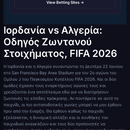
View Betting Sites →
Ιορδανία vs Αλγερία:
Οδηγός Ζωντανού
Στοιχήματος, FIFA 2026
Η Ιορδανία και η Αλγερία συναντώνται τη Δευτέρα 22 Ιουνίου
στο San Francisco Bay Area Stadium για τον 2ο αγώνα του
Ομίλου J του Παγκοσμίου Κυπέλλου FIFA 2026. Και οι δύο
ομάδες έχασαν τους εναρκτήριους αγώνες τους και
χρειάζονται ένα αποτέλεσμα εδώ για να διατηρήσουν
ζωντανές τις ελπίδες πρόκρισης. Αν ποντάρετε σε αυτό το
παιχνίδι, οι πιο ανταποδοτικές γωνίες μπορεί να μην έρθουν
πριν από την έναρξη. Θα έρθουν καθώς το παιχνίδι
εξελίσσεται, η δυναμική αλλάζει και οι συνθήκες του
παιχνιδιού αναγκάζουν και τους δύο προπονητές να