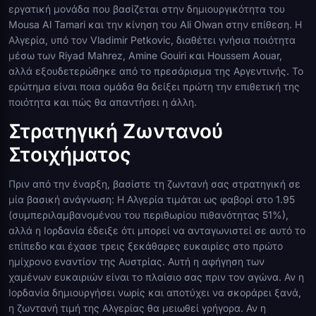
εργατική μονάδα που βασίζεται στην δημιουργικότητα του
Mousa Al Tamari και την κίνηση του Ali Olwan στην επίθεση. Η
Αλγερία, υπό τον Vladimir Petkovic, διαθέτει γνήσια ποιότητα
μέσω των Riyad Mahrez, Amine Gouiri και Houssem Aouar,
αλλά εξουδετερώθηκε από το πρεσάρισμα της Αργεντινής. Το
ερώτημα είναι ποια ομάδα θα δείξει πρώτη την επιθετική της
ποιότητα και πώς θα απαντήσει η άλλη.
Στρατηγική Ζωντανού
Στοιχήματος
Πριν από την έναρξη, βασίστε τη ζωντανή σας στρατηγική σε
μία βασική ανάγνωση: Η Αλγερία τιμάται ως φαβορί στο 1.95
(συμπεριλαμβανομένου του περιθωρίου πιθανότητας 51%),
αλλά η Ιορδανία έδειξε ότι μπορεί να ανταγωνιστεί σε αυτό το
επίπεδο και έχασε τρεις ξεκάθαρες ευκαιρίες στο πρώτο
ημίχρονο εναντίον της Αυστρίας. Αυτή η αφήγηση των
χαμένων ευκαιριών είναι το πλαίσιο σας πριν τον αγώνα. Αν η
Ιορδανία δημιουργήσει νωρίς και αποτύχει να σκοράρει ξανά,
η ζωντανή τιμή της Αλγερίας θα μειωθεί γρήγορα. Αν η