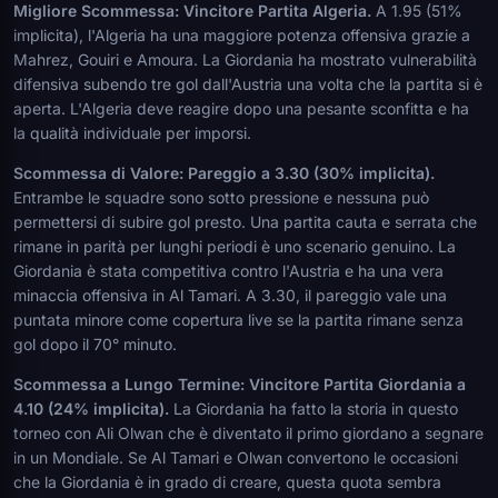
Migliore Scommessa: Vincitore Partita Algeria.
A 1.95 (51%
implicita), l'Algeria ha una maggiore potenza offensiva grazie a
Mahrez, Gouiri e Amoura. La Giordania ha mostrato vulnerabilità
difensiva subendo tre gol dall'Austria una volta che la partita si è
aperta. L'Algeria deve reagire dopo una pesante sconfitta e ha
la qualità individuale per imporsi.
Scommessa di Valore: Pareggio a 3.30 (30% implicita).
Entrambe le squadre sono sotto pressione e nessuna può
permettersi di subire gol presto. Una partita cauta e serrata che
rimane in parità per lunghi periodi è uno scenario genuino. La
Giordania è stata competitiva contro l'Austria e ha una vera
minaccia offensiva in Al Tamari. A 3.30, il pareggio vale una
puntata minore come copertura live se la partita rimane senza
gol dopo il 70° minuto.
Scommessa a Lungo Termine: Vincitore Partita Giordania a
4.10 (24% implicita).
La Giordania ha fatto la storia in questo
torneo con Ali Olwan che è diventato il primo giordano a segnare
in un Mondiale. Se Al Tamari e Olwan convertono le occasioni
che la Giordania è in grado di creare, questa quota sembra