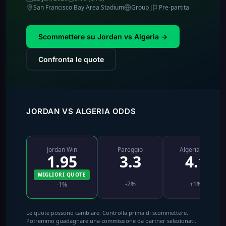
San Francisco Bay Area Stadium
Group J
Pre-partita
Scommettere su Jordan vs Algeria →
Confronta le quote
JORDAN VS ALGERIA ODDS
Jordan Win
Pareggio
Algeria Win
1.95
3.3
4.1
MIGLIORI QUOTE
-2%
+1%
-1%
Le quote possono cambiare. Controlla prima di scommettere.
Potremmo guadagnare una commissione da partner selezionati.