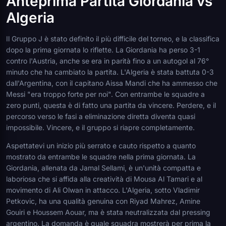
Anteprima Partita Giordania vs
Algeria
Il Gruppo J è stato definito il più difficile del torneo, e la classifica
dopo la prima giornata lo riflette. La Giordania ha perso 3-1
contro l'Austria, anche se era in parità fino a un autogol al 76°
minuto che ha cambiato la partita. L'Algeria è stata battuta 0-3
dall'Argentina, con il capitano Aissa Mandi che ha ammesso che
Messi "era troppo forte per noi". Con entrambe le squadre a
zero punti, questa è di fatto una partita da vincere. Perdere, e il
percorso verso le fasi a eliminazione diretta diventa quasi
impossibile. Vincere, e il gruppo si riapre completamente.
Aspettatevi un inizio più serrato e cauto rispetto a quanto
mostrato da entrambe le squadre nella prima giornata. La
Giordania, allenata da Jamal Sellami, è un'unità compatta e
laboriosa che si affida alla creatività di Mousa Al Tamari e al
movimento di Ali Olwan in attacco. L'Algeria, sotto Vladimir
Petkovic, ha una qualità genuina con Riyad Mahrez, Amine
Gouiri e Houssem Aouar, ma è stata neutralizzata dal pressing
argentino. La domanda è quale squadra mostrerà per prima la