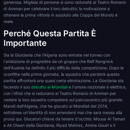
generosa. Migliaia di persone si sono radunate al Teatro Romano
di Amman per celebrare il loro debutto; la motivazione a
ottenere la prima vittoria in assoluto alla Coppa del Mondo è
reale.
Perché Questa Partita È
Importante
Sia la Giordania che l'Algeria sono entrate nel torneo con
l'ambizione di progredire da un gruppo che Ralf Rangnick
dell'Austria ha definito il più difficile della competizione. Dopo le
sconfitte nella prima giornata, la squadra che perderà questa
partita affronterà una quasi certa eliminazione. La Giordania sta
facendo il suo
debutto ai Mondiali
e l'umore nazionale è elettrico,
con i tifosi che si radunano al Teatro Romano di Amman per
vedere la loro squadra competere sul palcoscenico più grande.
Mandi dell'Algeria, che ha giocato ai Mondiali del 2014,
sottolinea un'identità di non arrendersi mai che sarà messa alla
prova qui. Giocatori chiave da tenere d'occhio: Mousa Al Tamari
e Ali Olwan della Giordania; Riyad Mahrez, Amine Gouiri e il