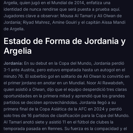
Argelia, quien jugó en el Mundial de 2014, enfatiza una
identidad de nunca rendirse que será puesta a prueba aquí.
Jugadores clave a observar: Mousa Al Tamari y Ali Olwan de
Jordania; Riyad Mahrez, Amine Gouiri y el capitán Aissa Mandi
de Argelia.
Estado de Forma de Jordania y
Argelia
Jordania:
En su debut en la Copa del Mundo, Jordania perdió
3-1 ante Austria, pero estuvo empatada hasta un autogol en el
minuto 76. El soberbio gol en solitario de Ali Olwan lo convirtió en
el primer jordano en anotar en un Mundial. Noor Al Rawabdeh,
quien asistió a Olwan, dijo que el equipo desperdició tres claras
oportunidades en la primera mitad y aprendió que los grandes
partidos se deciden aprovechándolas. Jordania llegó a su
primera final de la Copa Asiática de la AFC en 2024 y perdió
solo tres de 16 partidos de clasificación para la Copa del Mundo.
Al Tamari anotó siete y asistió 11 en el fútbol de clubes la
temporada pasada en Rennes. Su fuerza es la compacidad y el