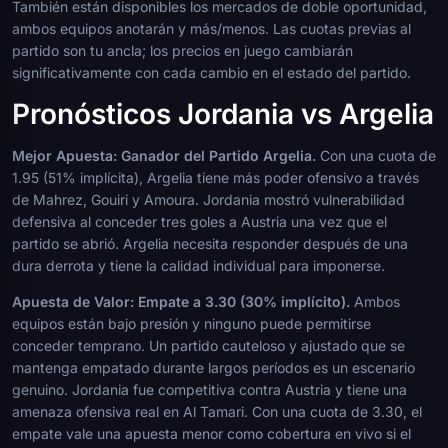
También están disponibles los mercados de doble oportunidad,
ambos equipos anotarán y más/menos. Las cuotas previas al
partido son tu ancla; los precios en juego cambiarán
significativamente con cada cambio en el estado del partido.
Pronósticos Jordania vs Argelia
Mejor Apuesta: Ganador del Partido Argelia.
Con una cuota de
1.95 (51% implícita), Argelia tiene más poder ofensivo a través
de Mahrez, Gouiri y Amoura. Jordania mostró vulnerabilidad
defensiva al conceder tres goles a Austria una vez que el
partido se abrió. Argelia necesita responder después de una
dura derrota y tiene la calidad individual para imponerse.
Apuesta de Valor: Empate a 3.30 (30% implícito).
Ambos
equipos están bajo presión y ninguno puede permitirse
conceder temprano. Un partido cauteloso y ajustado que se
mantenga empatado durante largos períodos es un escenario
genuino. Jordania fue competitiva contra Austria y tiene una
amenaza ofensiva real en Al Tamari. Con una cuota de 3.30, el
empate vale una apuesta menor como cobertura en vivo si el