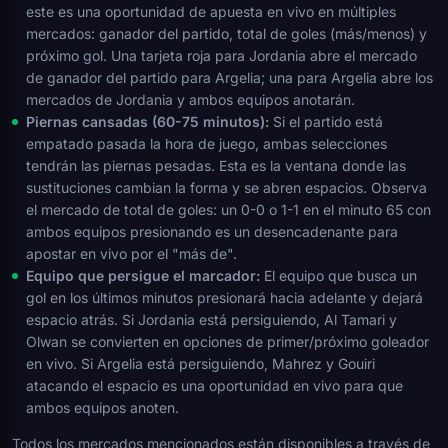
este es una oportunidad de apuesta en vivo en múltiples
mercados: ganador del partido, total de goles (más/menos) y
próximo gol. Una tarjeta roja para Jordania abre el mercado
de ganador del partido para Argelia; una para Argelia abre los
mercados de Jordania y ambos equipos anotarán.
Piernas cansadas (60-75 minutos):
Si el partido está
empatado pasada la hora de juego, ambas selecciones
tendrán las piernas pesadas. Esta es la ventana donde las
sustituciones cambian la forma y se abren espacios. Observa
el mercado de total de goles: un 0-0 o 1-1 en el minuto 65 con
ambos equipos presionando es un desencadenante para
apostar en vivo por el "más de".
Equipo que persigue el marcador:
El equipo que busca un
gol en los últimos minutos presionará hacia adelante y dejará
espacio atrás. Si Jordania está persiguiendo, Al Tamari y
Olwan se convierten en opciones de primer/próximo goleador
en vivo. Si Argelia está persiguiendo, Mahrez y Gouiri
atacando el espacio es una oportunidad en vivo para que
ambos equipos anoten.
Todos los mercados mencionados están disponibles a través de