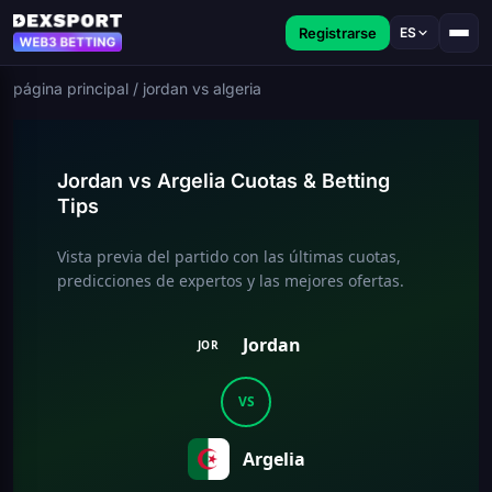
Registrarse
ES
página principal
/
jordan vs algeria
Jordan vs Argelia Cuotas & Betting
Tips
Vista previa del partido con las últimas cuotas,
predicciones de expertos y las mejores ofertas.
Jordan
JOR
VS
Argelia