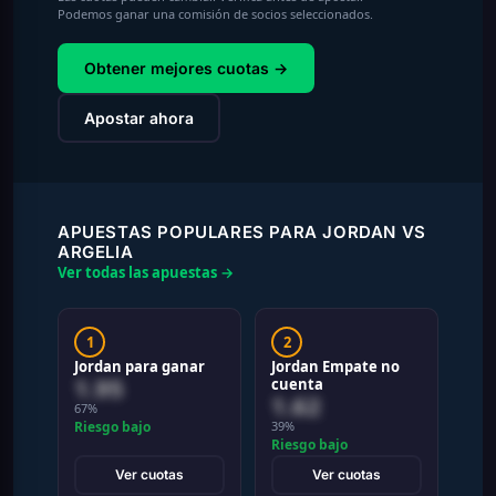
Podemos ganar una comisión de socios seleccionados.
Obtener mejores cuotas →
Apostar ahora
APUESTAS POPULARES PARA JORDAN VS
ARGELIA
Ver todas las apuestas →
1
2
Jordan para ganar
Jordan Empate no
1.95
cuenta
1.62
67%
Riesgo bajo
39%
Riesgo bajo
Ver cuotas
Ver cuotas