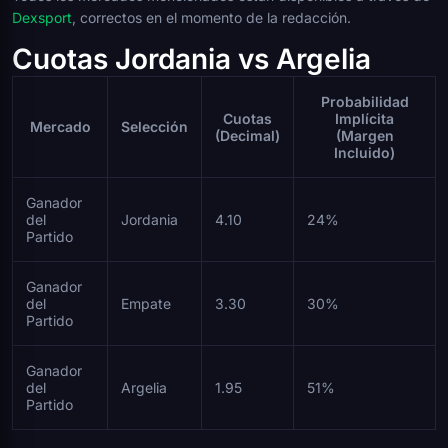
Dexsport
, correctos en el momento de la redacción.
Cuotas Jordania vs Argelia
Probabilidad
Cuotas
Implícita
Mercado
Selección
(Decimal)
(Margen
Incluido)
Ganador
del
Jordania
4.10
24%
Partido
Ganador
del
Empate
3.30
30%
Partido
Ganador
del
Argelia
1.95
51%
Partido