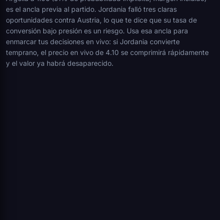
es el ancla previa al partido. Jordania falló tres claras
oportunidades contra Austria, lo que te dice que su tasa de
conversión bajo presión es un riesgo. Usa esa ancla para
enmarcar tus decisiones en vivo: si Jordania convierte
temprano, el precio en vivo de 4.10 se comprimirá rápidamente
y el valor ya habrá desaparecido.