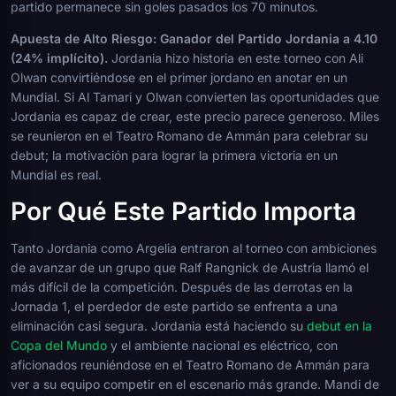
partido permanece sin goles pasados los 70 minutos.
Apuesta de Alto Riesgo: Ganador del Partido Jordania a 4.10
(24% implícito).
Jordania hizo historia en este torneo con Ali
Olwan convirtiéndose en el primer jordano en anotar en un
Mundial. Si Al Tamari y Olwan convierten las oportunidades que
Jordania es capaz de crear, este precio parece generoso. Miles
se reunieron en el Teatro Romano de Ammán para celebrar su
debut; la motivación para lograr la primera victoria en un
Mundial es real.
Por Qué Este Partido Importa
Tanto Jordania como Argelia entraron al torneo con ambiciones
de avanzar de un grupo que Ralf Rangnick de Austria llamó el
más difícil de la competición. Después de las derrotas en la
Jornada 1, el perdedor de este partido se enfrenta a una
eliminación casi segura. Jordania está haciendo su
debut en la
Copa del Mundo
y el ambiente nacional es eléctrico, con
aficionados reuniéndose en el Teatro Romano de Ammán para
ver a su equipo competir en el escenario más grande. Mandi de