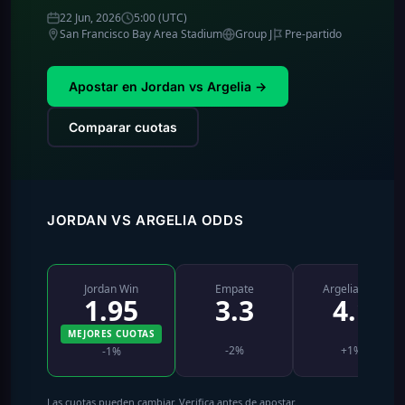
22 Jun, 2026
5:00 (UTC)
San Francisco Bay Area Stadium
Group J
Pre-partido
Apostar en Jordan vs Argelia →
Comparar cuotas
JORDAN VS ARGELIA ODDS
Jordan Win
Empate
Argelia Win
1.95
3.3
4.1
MEJORES CUOTAS
-2%
+1%
-1%
Las cuotas pueden cambiar. Verifica antes de apostar.