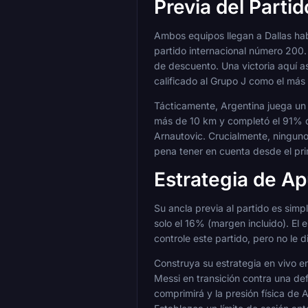
Previa del Parti
Ambos equipos llegan a Dallas hab
partido internacional número 200.
de descuento. Una victoria aquí a
calificado al Grupo J como el más 
Tácticamente, Argentina juega un
más de 10 km y completó el 91% de
Arnautovic. Crucialmente, ninguno
pena tener en cuenta desde el pri
Estrategia de Ap
Su ancla previa al partido es simp
solo el 16% (margen incluido). El 
controle este partido, pero no le 
Construya su estrategia en vivo en
Messi en transición contra una def
comprimirá y la presión física de