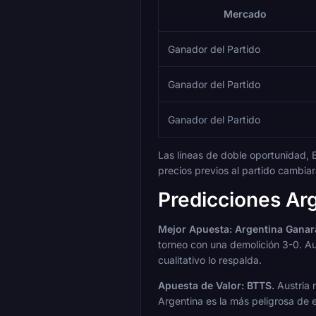
Mercado
Ganador del Partido
Ganador del Partido
Ganador del Partido
Las líneas de doble oportunidad, 
precios previos al partido cambiará
Predicciones Arg
Mejor Apuesta: Argentina Ganar
torneo con una demolición 3-0. Aus
cualitativo lo respalda.
Apuesta de Valor: BTTS.
Austria 
Argentina es la más peligrosa de 