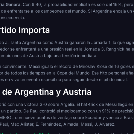
ia Ganará.
Con 6.40, la probabilidad implícita es solo del 16%, pe
de enfrentarse a los campeones del mundo. Si Argentina encaja un gol
consecuencia.
tido Importa
o J. Tanto Argentina como Austria ganaron la Jornada 1, lo que sign
dedor se enfrentará a una presión real en la Jornada 3. Rangnick ha e
 ambiciones de Austria bajo una tensión inmediata.
te convincente. Messi igualó el récord de Miroslav Klose de 16 goles
or de todos los tiempos en la Copa del Mundo. Ese hito personal añ
s en vivo un evento específico para seguir desde el pitido inicial.
de Argentina y Austria
rió con una victoria 3-0 sobre Argelia. El hat-trick de Messi llegó 
 un partido. De Paul controló el mediocampo con un 91% de precisión
MEBOL con nueve puntos de ventaja sobre Ecuador y venció a Brasil 
aul, Mac Allister, E. Fernández, Almada; Messi, J. Álvarez.