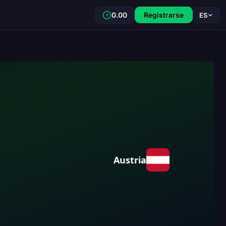
0.00
Registrarse
ES
₮
Austria