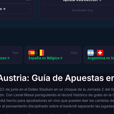
s →
Actualizado hoy
9 Jul
10 Jul
vs
vs
ecos
España vs Bélgica
Argentina vs S
Austria: Guía de Apuestas e
l 22 de junio en el Dallas Stadium en un choque de la Jornada 2 del
sión. Con Lionel Messi persiguiendo el récord histórico de goles en 
stá hecho para apostadores en vivo que pueden leer los cambios de i
y el pensamiento disciplinado sobre el bankroll separarán las jugadas 