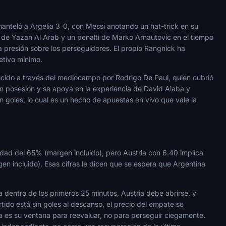
nteló a Argelia 3-0, con Messi anotando un hat-trick en su
 de Yazan Al Arab y un penalti de Marko Arnautovic en el tiempo
a presión sobre los perseguidores. El propio Rangnick ha
etivo mínimo.
ucido a través del mediocampo por Rodrigo De Paul, quien cubrió
n posesión y se apoya en la experiencia de David Alaba y
 goles, lo cual es un hecho de apuestas en vivo que vale la
ilidad del 65% (margen incluido), pero Austria con 6.40 implica
en incluido). Esas cifras le dicen que se espera que Argentina
ca dentro de los primeros 25 minutos, Austria debe abrirse, y
tido está sin goles al descanso, el precio del empate se
a es su ventana para reevaluar, no para perseguir ciegamente.