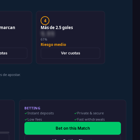
4
 marcan
Más de 2.5 goles
1.11
61%
Riesgo medio
otas
Ver cuotas
s de apostar.
BETTING
Instant deposits
Private & secure
Low fees
Fast withdrawals
Bet on this Match