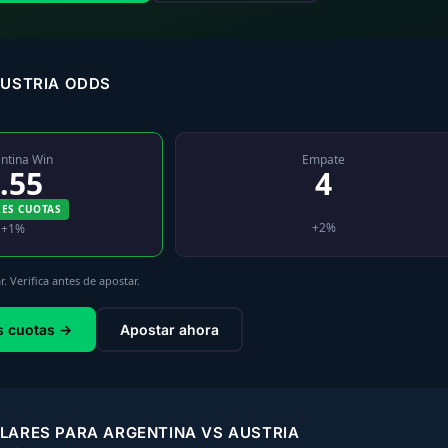
AUSTRIA ODDS
ntina Win
Empate
.55
4
ES CUOTAS
+2%
+1%
 Verifica antes de apostar.
s cuotas →
Apostar ahora
LARES PARA ARGENTINA VS AUSTRIA