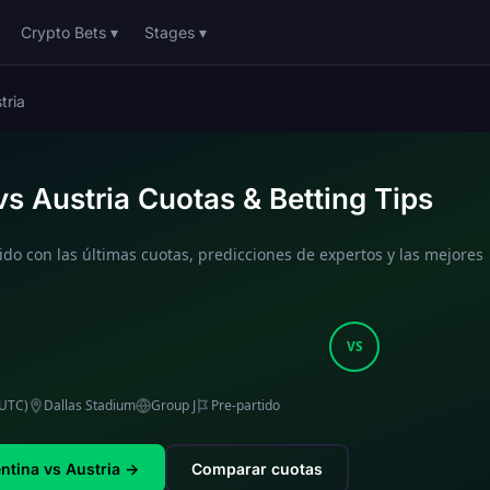
Crypto Bets ▾
Stages ▾
tria
vs Austria Cuotas & Betting Tips
tido con las últimas cuotas, predicciones de expertos y las mejores
VS
(UTC)
Dallas Stadium
Group J
Pre-partido
ntina vs Austria →
Comparar cuotas